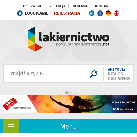
O SERWISIE
REDAKCJA
REKLAMA
KONTAKT
LOGOWANIE
REJESTRACJA
ARTYKUŁY
KATALOG
OGŁOSZENIA
Reklama
Menu
Rozwiń
nawigację