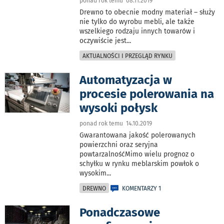
ponad rok temu 08.11.2019
Drewno to obecnie modny materiał – służy
nie tylko do wyrobu mebli, ale także
wszelkiego rodzaju innych towarów i
oczywiście jest
...
AKTUALNOŚCI I PRZEGLĄD RYNKU
Automatyzacja w
procesie polerowania na
wysoki połysk
ponad rok temu 14.10.2019
Gwarantowana jakość polerowanych
powierzchni oraz seryjna
powtarzalnośćMimo wielu prognoz o
schyłku w rynku meblarskim powłok o
wysokim
...
DREWNO
KOMENTARZY 1
Ponadczasowe