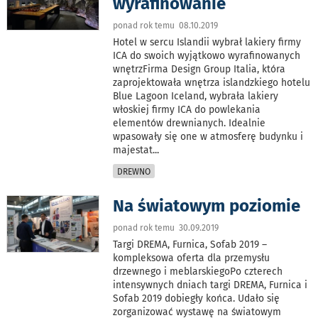
wyrafinowanie
ponad rok temu 08.10.2019
Hotel w sercu Islandii wybrał lakiery firmy
ICA do swoich wyjątkowo wyrafinowanych
wnętrzFirma Design Group Italia, która
zaprojektowała wnętrza islandzkiego hotelu
Blue Lagoon Iceland, wybrała lakiery
włoskiej firmy ICA do powlekania
elementów drewnianych. Idealnie
wpasowały się one w atmosferę budynku i
majestat
...
DREWNO
Na światowym poziomie
ponad rok temu 30.09.2019
Targi DREMA, Furnica, Sofab 2019 –
kompleksowa oferta dla przemysłu
drzewnego i meblarskiegoPo czterech
intensywnych dniach targi DREMA, Furnica i
Sofab 2019 dobiegły końca. Udało się
zorganizować wystawę na światowym