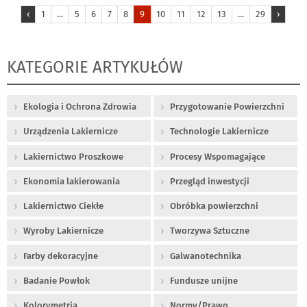
‹
1
...
5
6
7
8
9
10
11
12
13
...
29
›
KATEGORIE ARTYKUŁÓW
Ekologia i Ochrona Zdrowia
Przygotowanie Powierzchni
Urządzenia Lakiernicze
Technologie Lakiernicze
Lakiernictwo Proszkowe
Procesy Wspomagające
Ekonomia lakierowania
Przegląd inwestycji
Lakiernictwo Ciekłe
Obróbka powierzchni
Wyroby Lakiernicze
Tworzywa Sztuczne
Farby dekoracyjne
Galwanotechnika
Badanie Powłok
Fundusze unijne
Kolorymetria
Normy/Prawo