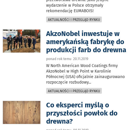
wydarzenie w Polsce otrzymały
rekomendację EUMABOIS!
AKTUALNOŚCI I PRZEGLĄD RYNKU
AkzoNobel inwestuje w
amerykańską fabrykę do
produkcji farb do drewna
ponad rok temu 20.11.2019
W North American Wood Coatings firmy
AkzoNobel w High Point w Karolinie
Północnej (USA) oficjalnie zainaugurowano
rozpoczęcie rozbudowy
...
AKTUALNOŚCI I PRZEGLĄD RYNKU
Co eksperci myślą o
przyszłości powłok do
drewna?