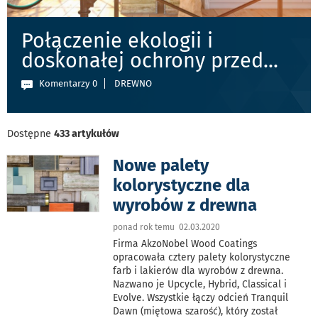
Połączenie ekologii i
doskonałej ochrony przed
...
Komentarzy 0
DREWNO
Dostępne
433 artykułów
Nowe palety
kolorystyczne dla
wyrobów z drewna
ponad rok temu 02.03.2020
Firma AkzoNobel Wood Coatings
opracowała cztery palety kolorystyczne
farb i lakierów dla wyrobów z drewna.
Nazwano je Upcycle, Hybrid, Classical i
Evolve. Wszystkie łączy odcień Tranquil
Dawn (miętowa szarość), który został