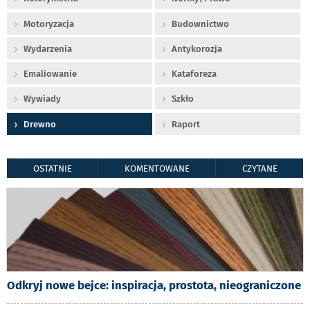
Motoryzacja
Budownictwo
Wydarzenia
Antykorozja
Emaliowanie
Kataforeza
Wywiady
Szkło
Drewno
Raport
OSTATNIE
KOMENTOWANE
CZYTANE
Odkryj nowe bejce: inspiracja, prostota, nieograniczone