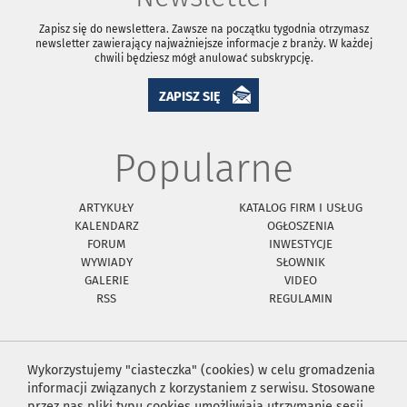
Zapisz się do newslettera. Zawsze na początku tygodnia otrzymasz
newsletter zawierający najważniejsze informacje z branży. W każdej
chwili będziesz mógł anulować subskrypcję.
ZAPISZ SIĘ
Popularne
ARTYKUŁY
KATALOG FIRM I USŁUG
KALENDARZ
OGŁOSZENIA
FORUM
INWESTYCJE
WYWIADY
SŁOWNIK
GALERIE
VIDEO
RSS
REGULAMIN
Wykorzystujemy "ciasteczka" (cookies) w celu gromadzenia
informacji związanych z korzystaniem z serwisu. Stosowane
przez nas pliki typu cookies umożliwiają utrzymanie sesji