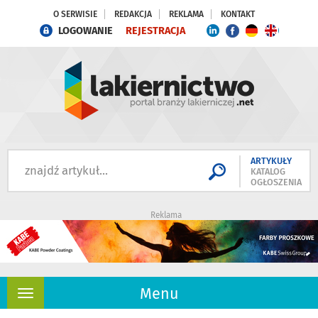
O SERWISIE
REDAKCJA
REKLAMA
KONTAKT
LOGOWANIE
REJESTRACJA
ARTYKUŁY
KATALOG
OGŁOSZENIA
Reklama
Menu
Rozwiń
nawigację