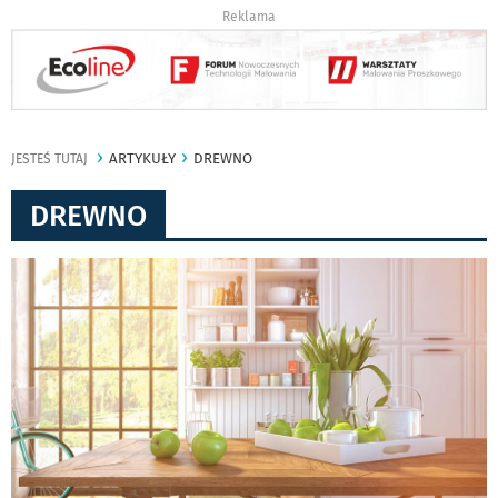
Reklama
ARTYKUŁY
DREWNO
JESTEŚ TUTAJ
DREWNO