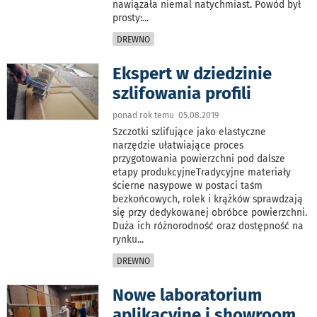
nawiązała niemal natychmiast. Powód był
prosty:
...
DREWNO
Ekspert w dziedzinie
szlifowania profili
ponad rok temu 05.08.2019
Szczotki szlifujące jako elastyczne
narzędzie ułatwiające proces
przygotowania powierzchni pod dalsze
etapy produkcyjneTradycyjne materiały
ścierne nasypowe w postaci taśm
bezkońcowych, rolek i krążków sprawdzają
się przy dedykowanej obróbce powierzchni.
Duża ich różnorodność oraz dostępność na
rynku
...
DREWNO
Nowe laboratorium
aplikacyjne i showroom