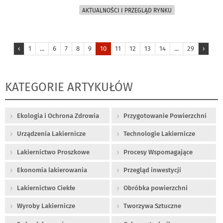
AKTUALNOŚCI I PRZEGLĄD RYNKU
‹
1
...
6
7
8
9
10
11
12
13
14
...
29
›
KATEGORIE ARTYKUŁÓW
Ekologia i Ochrona Zdrowia
Przygotowanie Powierzchni
Urządzenia Lakiernicze
Technologie Lakiernicze
Lakiernictwo Proszkowe
Procesy Wspomagające
Ekonomia lakierowania
Przegląd inwestycji
Lakiernictwo Ciekłe
Obróbka powierzchni
Wyroby Lakiernicze
Tworzywa Sztuczne