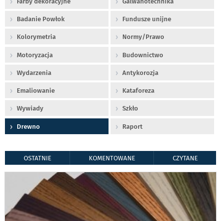
Farby dekoracyjne
Galwanotechnika
Badanie Powłok
Fundusze unijne
Kolorymetria
Normy/Prawo
Motoryzacja
Budownictwo
Wydarzenia
Antykorozja
Emaliowanie
Kataforeza
Wywiady
Szkło
Drewno
Raport
OSTATNIE
KOMENTOWANE
CZYTANE