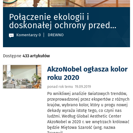
Połączenie ekologii i
doskonałej ochrony przed
...
Komentarzy 0
DREWNO
Dostępne
433 artykułów
AkzoNobel ogłasza kolor
roku 2020
ponad rok temu 19.09.2019
Po wnikliwej analizie światowych trendów,
przeprowadzonej przez ekspertów z różnych
krajów, wybrano kolor, który u progu nowej
dekady wyraża istotę tego, co czyni nas
ludźmi. Według Global Aesthetic Center
AkzoNobel w 2020 r. we wnętrzach królować
będzie Miętowa Szarość (ang. nazwa