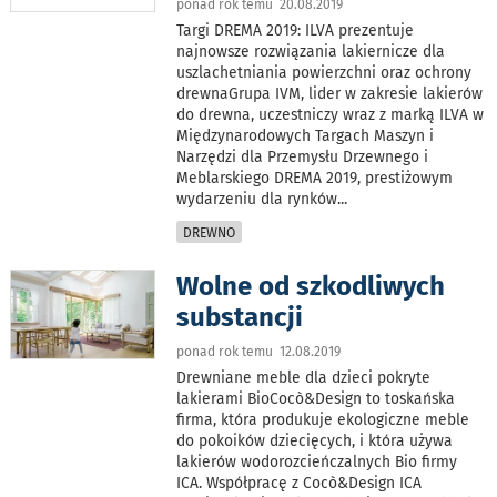
ponad rok temu 20.08.2019
Targi DREMA 2019: ILVA prezentuje
najnowsze rozwiązania lakiernicze dla
uszlachetniania powierzchni oraz ochrony
drewnaGrupa IVM, lider w zakresie lakierów
do drewna, uczestniczy wraz z marką ILVA w
Międzynarodowych Targach Maszyn i
Narzędzi dla Przemysłu Drzewnego i
Meblarskiego DREMA 2019, prestiżowym
wydarzeniu dla rynków
...
DREWNO
Wolne od szkodliwych
substancji
ponad rok temu 12.08.2019
Drewniane meble dla dzieci pokryte
lakierami BioCocò&Design to toskańska
firma, która produkuje ekologiczne meble
do pokoików dziecięcych, i która używa
lakierów wodorozcieńczalnych Bio firmy
ICA. Współpracę z Cocò&Design ICA