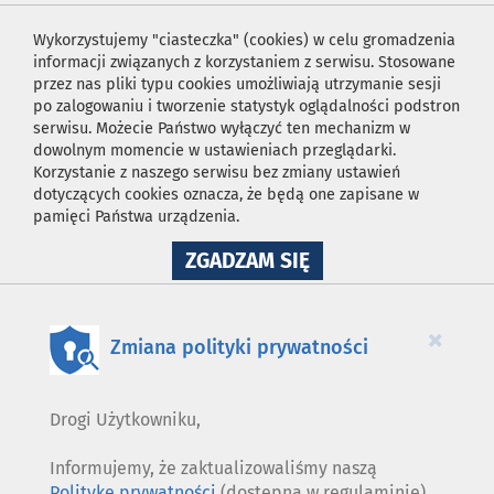
Wykorzystujemy "ciasteczka" (cookies) w celu gromadzenia
informacji związanych z korzystaniem z serwisu. Stosowane
przez nas pliki typu cookies umożliwiają utrzymanie sesji
po zalogowaniu i tworzenie statystyk oglądalności podstron
serwisu. Możecie Państwo wyłączyć ten mechanizm w
dowolnym momencie w ustawieniach przeglądarki.
Korzystanie z naszego serwisu bez zmiany ustawień
dotyczących cookies oznacza, że będą one zapisane w
pamięci Państwa urządzenia.
NA
ZGADZAM SIĘ
WYKORZYSTANIE
PLIKÓW
COOKIES
×
Zmiana polityki prywatności
Drogi Użytkowniku,
Informujemy, że zaktualizowaliśmy naszą
Politykę prywatności
(dostępną w regulaminie).