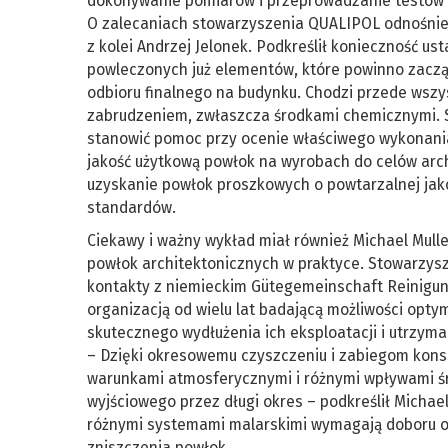
dokonywanie pomiarów i przeprowadzanie testów 
O zalecaniach stowarzyszenia QUALIPOL odnośnie
z kolei Andrzej Jelonek. Podkreślił konieczność u
powleczonych już elementów, które powinno zaczą
odbioru finalnego na budynku. Chodzi przede wsz
zabrudzeniem, zwłaszcza środkami chemicznymi. S
stanowić pomoc przy ocenie właściwego wykonani
jakość użytkową powłok na wyrobach do celów arch
uzyskanie powłok proszkowych o powtarzalnej jak
standardów.
Ciekawy i ważny wykład miał również Michael Mull
powłok architektonicznych w praktyce. Stowarzy
kontakty z niemieckim Gütegemeinschaft Reinigun
organizacją od wielu lat badającą możliwości opty
skutecznego wydłużenia ich eksploatacji i utrzyma
– Dzięki okresowemu czyszczeniu i zabiegom kons
warunkami atmosferycznymi i różnymi wpływami śr
wyjściowego przez długi okres – podkreślił Michae
różnymi systemami malarskimi wymagają doboru od
zniszczenia powłok.