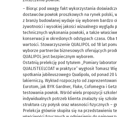
– Biorąc pod uwagę fakt wykorzystania doświadcze
dostawców powłok proszkowych na rynek polski, wp
z branży budowlanej wydaje się wyborem bardzo ob
żywotności i wysokiej jakości wizualnego wyglądu
technicznych wykonania powłoki, a także właściwe
konserwacji w określonych odstępach czasu. Oba 
wartości. Stowarzyszenie QUALIPOL od 18 lat pom
wyborze partnerów biznesowych oferujących produk
QUALIPOL jest bezpiecznym wyborem.
Ostatnią prelekcję pod tytułem „Pomiary labora
QUALISTEELCOAT w praktyce” wygłosił Tomasz Więck
spotkania jubileuszowego Qualipolu, od ponad 20 la
lakierniczą. Wykład rozpoczęto od zaprezentowan
Eurotom, jak BYK Gardner, Fluke, Cofomegra i Get
testowania powłok. Wśród wielu propozycji szkole
indywidualnych potrzeb klienta znalazły się szkol
struktura czy połysk oraz własności fizycznych – g
Prelekcja głównie skupiła się na przedstawieniu 
właściwości fizycznych w odniesieniu do najnowsz