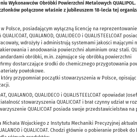
eniu Wykonawców Obróbki Powierzchni Metalowych QUALIPOL.
złonków połączone właśnie z jubileuszem 18-lecia tej organiza
w Polsce, posiadającym wyłączną licencję na reprezentowanie
zeń QUALICOAT, QUALANOD, QUALIDECO i QUALISTEELCOAT posia
racowały, wdrożyły i administrują systemami jakości mającymi n
akierowania i anodowania powierzchni aluminium oraz stali. 
andardami obróbki, m.in. zajmujące się obróbką powierzchni
firmy dostarczające środki do chemicznego przygotowania po
materiały powłokowe.
 który przypomniał początki stowarzyszenia w Polsce, opisując 
zacji.
OAT, QUALANOD, QUALIDECO i QUALISTEELCOAT opowiadał Jose
ziałalność stowarzyszenia QUALICOAT i brał czynny udział w ro
owarzyszenie QUALICOAT posiada swoje przedstawicielstwa na 
 Michała Wojuckiego z Instytutu Mechaniki Precyzyjnej aktual
UALANOD i QUALICOAT. Chodzi głównie o pobieranie próbek do