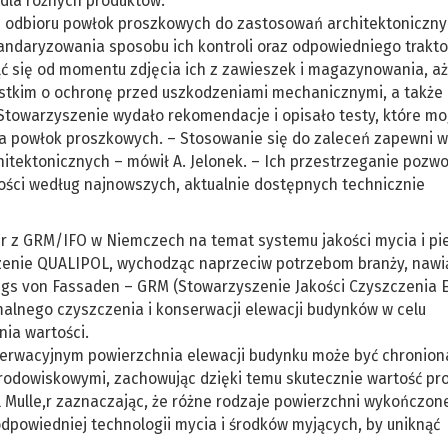
dla różnych produktów.
 odbioru powłok proszkowych do zastosowań architektoniczny
standaryzowania sposobu ich kontroli oraz odpowiedniego trakt
ć się od momentu zdjęcia ich z zawieszek i magazynowania, aż
ystkim o ochronę przed uszkodzeniami mechanicznymi, a także
towarzyszenie wydało rekomendacje i opisało testy, które m
a powłok proszkowych. – Stosowanie się do zaleceń zapewni 
itektonicznych – mówił A. Jelonek. – Ich przestrzeganie pozwo
ości według najnowszych, aktualnie dostępnych technicznie
er z GRM/IFO w Niemczech na temat systemu jakości mycia i pie
szenie QUALIPOL, wychodząc naprzeciw potrzebom branży, nawi
gs von Fassaden – GRM (Stowarzyszenie Jakości Czyszczenia El
malnego czyszczenia i konserwacji elewacji budynków w celu
nia wartości.
erwacyjnym powierzchnia elewacji budynku może być chronion
odowiskowymi, zachowując dzięki temu skutecznie wartość pr
l Mulle,r zaznaczając, że różne rodzaje powierzchni wykończon
powiedniej technologii mycia i środków myjących, by uniknąć