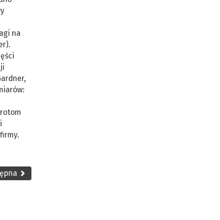
wy
agi na
r).
ęści
ji
ardner,
miarów:
urotom
i
firmy.
tępna