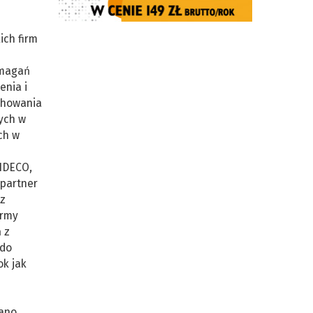
ich firm
ymagań
enia i
chowania
ych w
ch w
IDECO,
 partner
az
irmy
 z
 do
ok jak
wano