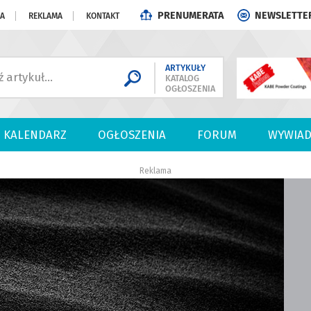
PRENUMERATA
NEWSLETTE
JA
REKLAMA
KONTAKT
ARTYKUŁY
KATALOG
OGŁOSZENIA
KALENDARZ
OGŁOSZENIA
FORUM
WYWIAD
Reklama