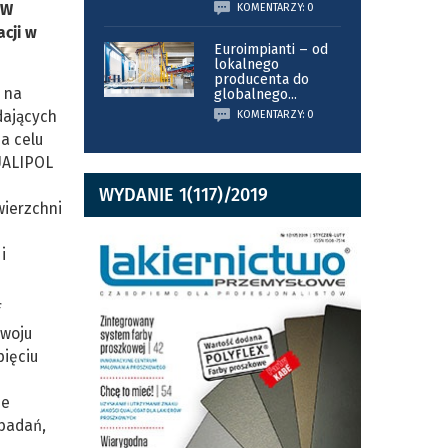
 W
KOMENTARZY: 0
cji w
Euroimpianti – od
lokalnego
producenta do
 na
globalnego
...
dających
KOMENTARZY: 0
a celu
QUALIPOL
WYDANIE 1(117)/2019
wierzchni
i
f
zwoju
pięciu
ne
 badań,