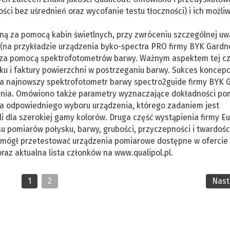
i bez uśrednień oraz wycofanie testu tłoczności) i ich możli
ą za pomocą kabin świetlnych, przy zwróceniu szczególnej uw
 (na przykładzie urządzenia byko-spectra PRO firmy BYK Gardne
za pomocą spektrofotometrów barwy. Ważnym aspektem tej cz
ku i faktury powierzchni w postrzeganiu barwy. Sukces koncepc
a najnowszy spektrofotometr barwy spectro2guide firmy BYK G
dzenia. Omówiono także parametry wyznaczające dokładności po
la odpowiedniego wyboru urządzenia, którego zadaniem jest
i dla szerokiej gamy kolorów. Druga część wystąpienia firmy E
 pomiarów połysku, barwy, grubości, przyczepności i twardośc
 mógł przetestować urządzenia pomiarowe dostępne w ofercie 
ol oraz aktualna lista członków na www.qualipol.pl.
1
2
Nas