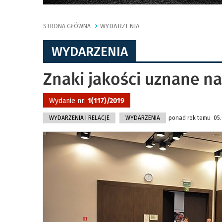
WYDARZENIA
STRONA GŁÓWNA
WYDARZENIA
Znaki jakości uznane na
Wydanie nr:
1(117)/2019
WYDARZENIA I RELACJE
WYDARZENIA
ponad rok temu 05.0