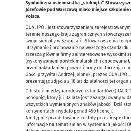
Symboliczna osiemnastka „stuknęła” Stowarzysz
Józefowie pod Warszawą miało miejsce szkolenie c
Polsce.
QUALIPOL jest stowarzyszeniem zarejestrowanym 
terenie naszego kraju zagranicznych stowarzys
swoje siedziby w Szwajcarii. Stowarzyszenia te op
utrzymanie i promowanie najwyższego standardu l
zrzesza głównie firmy zainteresowane wysokimi st
(wykonywaniem powłok malarskich i anodowania), 
przed nakładaniem powłok i firmy dostarczające 
Gości przywitał Andrzej Jelonek, prezes QUALIPOL,
prezentując zdjęcia z 18 lat działalności tej organi
O historii międzynarodowych standardów QUALIC
Schoppig, który już 32 lata jest zaangażowany w d
wszystkich wymienionych znaków jakości. Dziś st
kontynentach i wydało ponad 450 licencji.
Następnie przedstawione zostały przez inspektora
informacje na temat zmian w systemach jakości Q