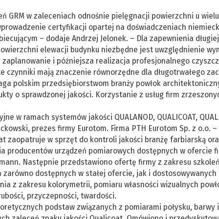
ń GRM w zaleceniach odnośnie pielęgnacji powierzchni u wielu
rowadzenie certyfikacji opartej na doświadczeniach niemieck
iecującym – dodaje Andrzej Jelonek. – Dla zapewnienia długiej
 powierzchni elewacji budynku niezbędne jest uwzględnienie w
 zaplanowanie i późniejsza realizacja profesjonalnego czyszcz
te czynniki mają znaczenie równorzędne dla długotrwałego za
aga polskim przedsiębiorstwom branży powłok architektoniczn
ty o sprawdzonej jakości. Korzystanie z usług firm zrzeszony
toryjne w ramach systemów jakości QUALANOD, QUALICOAT, QUAL
owski, prezes firmy Eurotom. Firma PTH Eurotom Sp. z o.o. –
t zaopatruje w sprzęt do kontroli jakości branżę farbiarską or
ia producentów urządzeń pomiarowych dostępnych w ofercie f
zmann. Następnie przedstawiono ofertę firmy z zakresu szkoleń
ń zarówno dostępnych w stałej ofercie, jak i dostosowywanych
enia z zakresu kolorymetrii, pomiaru własności wizualnych powł
rubości, przyczepności, twardości.
teoretycznych podstaw związanych z pomiarami połysku, barwy i
ych zaleceń znaku jakości Qualicoat. Omówiono i przedyskuto