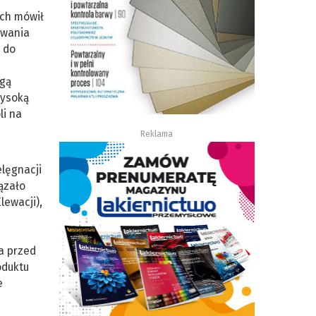
ch mówił
owania
 do
ogą
wysoką
li na
Reklama
lęgnacji
ązało
ewacji),
a przed
oduktu
e