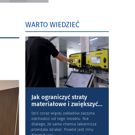
WARTO WIEDZIEĆ
Jak ograniczyć straty
materiałowe i zwiększyć
...
Dziś coraz więcej zakładów zaczyna
odchodzić od tego modelu. Nie
dlatego, że sama chemia lakiernicza
przestała działać. Powód jest inny.
Zmieniły się
...