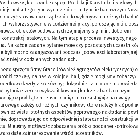
Wachowska, kierownik Zespołu Produkcji Konstrukcji Stalowych
miejscu dla tego typu wydarzenia – instytucie badawczym Novas
zobaczyć stosowane urządzenia do wykonywania różnych badań 
ich wykorzystywanie w codziennej pracy, poruszając m.in. obs
ykonawca obiektów budowlanych zajmujemy się m.in. doborem
onstrukcji stalowych. Na tym etapie procesu inwestycyjnego
ania. Na każde zadane pytanie moje czy pozostałych uczestnikó
ie byli mocno zaangażowani podczas „opowieści laboratoryjnej”
tać z niej w codziennych zadaniach.
żnego sprzętu firmy Graco (również agregatów elektrycznych) o
róbki czekały na nas w kolejnej hali, gdzie mogliśmy zobaczyć
 Dodatkowo każdy z kroków był dokładnie i z humorem opowiedz
ć pytania szeroko wykwalifikowanej kadrze z bardzo dużym
onujące pod kątem czasu schnięcia, co zasługuje na uwagę.
żarowego zależy od różnych czynników, które należy brać pod 
 również wiele istotnych aspektów poprawnego nakładania powł
ie, doprowadzając do odpowiedniej stateczności konstrukcji w
ektu. Mieliśmy możliwość zobaczenia próbki poddanej kontrolo
wało duże zainteresowanie wśród uczestników.