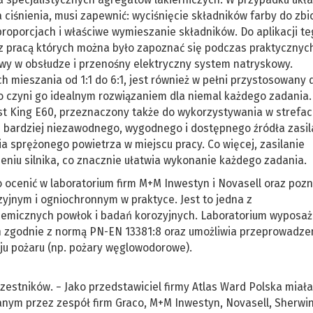
iśnienia, musi zapewnić: wyciśnięcie składników farby do zbi
oporcjach i właściwe wymieszanie składników. Do aplikacji te
, z pracą których można było zapoznać się podczas praktycznyc
twy w obsłudze i przenośny elektryczny system natryskowy.
 mieszania od 1:1 do 6:1, jest również w pełni przystosowany 
 co czyni go idealnym rozwiązaniem dla niemal każdego zadania
t King E60, przeznaczony także do wykorzystywania w strefa
e bardziej niezawodnego, wygodnego i dostępnego źródła zasil
a sprężonego powietrza w miejscu pracy. Co więcej, zasilanie
eniu silnika, co znacznie ułatwia wykonanie każdego zadania.
ocenić w laboratorium firm M+M Inwestyn i Novasell oraz poz
jnym i ogniochronnym w praktyce. Jest to jedna z
hemicznych powłok i badań korozyjnych. Laboratorium wyposaż
h zgodnie z normą PN-EN 13381:8 oraz umożliwia przeprowadze
ju pożaru (np. pożary węglowodorowe).
estników. − Jako przedstawiciel firmy Atlas Ward Polska miał
nym przez zespół firm Graco, M+M Inwestyn, Novasell, Sherwi