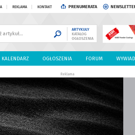
PRENUMERATA
NEWSLETTE
JA
REKLAMA
KONTAKT
ARTYKUŁY
KATALOG
OGŁOSZENIA
KALENDARZ
OGŁOSZENIA
FORUM
WYWIAD
Reklama