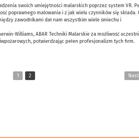
dzenia swoich umiejętności malarskich poprzez system VR. P
ość poprawnego malowania i z jak wielu czynników się składa.
 między zawodnikami dał nam wszystkim wiele śmiechu i
herwin-Williams, ABAR Techniki Malarskie za możliwość uczestn
wpożarowych, potwierdzając pełen profesjonalizm tych firm.
1
2
Nas