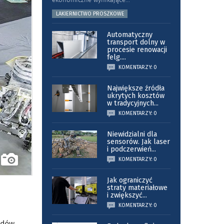
LAKIERNICTWO PROSZKOWE
Automatyczny
transport dolny w
procesie renowacji
felg.
...
KOMENTARZY: 0
Największe źródła
ukrytych kosztów
w tradycyjnych
...
KOMENTARZY: 0
Niewidzialni dla
sensorów. Jak laser
i podczerwień
...
KOMENTARZY: 0
Jak ograniczyć
straty materiałowe
i zwiększyć
...
KOMENTARZY: 0
adów