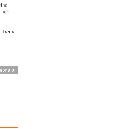
ełna
 Chęć
ictwa w
tępna