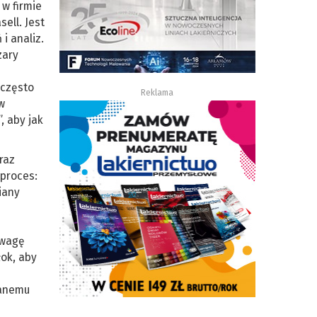
 w firmie
ell. Jest
i analiz.
zary
 często
Reklama
w
, aby jak
raz
 proces:
iany
uwagę
ok, aby
wanemu