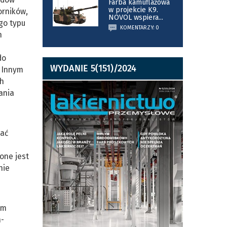
Farba kamuflażowa
w projekcie K9.
orników,
NOVOL wspiera
...
go typu
KOMENTARZY: 0
h
do
WYDANIE 5(151)/2024
. Innym
ch
ania
nać
one jest
nie
am
n-