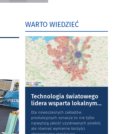
WARTO WIEDZIEĆ
Technologia światowego
lidera wsparta lokalnym
...
Dla nowoczesnych zakładów
produkcyjnych oznacza to nie tylko
najwyższą jakość uzyskiwanych powłok,
ale również wymierne korzyści
ekonomiczne wynikające
...