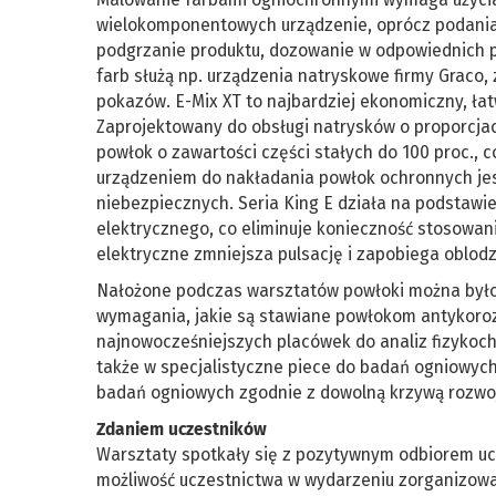
wielokomponentowych urządzenie, oprócz podania c
podgrzanie produktu, dozowanie w odpowiednich pr
farb służą np. urządzenia natryskowe firmy Graco
pokazów. E-Mix XT to najbardziej ekonomiczny, ła
Zaprojektowany do obsługi natrysków o proporcjach
powłok o zawartości części stałych do 100 proc.,
urządzeniem do nakładania powłok ochronnych jes
niebezpiecznych. Seria King E działa na podstawi
elektrycznego, co eliminuje konieczność stosowani
elektryczne zmniejsza pulsację i zapobiega oblodz
Nałożone podczas warsztatów powłoki można było 
wymagania, jakie są stawiane powłokom antykorozy
najnowocześniejszych placówek do analiz fizykoc
także w specjalistyczne piece do badań ogniowyc
badań ogniowych zgodnie z dowolną krzywą rozwo
Zdaniem uczestników
Warsztaty spotkały się z pozytywnym odbiorem ucz
możliwość uczestnictwa w wydarzeniu zorganizowa