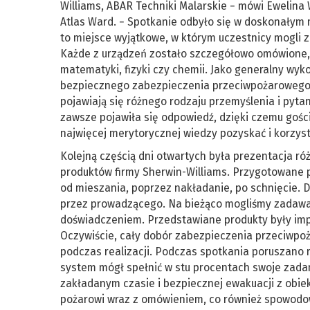
Williams, ABAR Techniki Malarskie − mówi Ewelina 
Atlas Ward. − Spotkanie odbyło się w doskonałym 
to miejsce wyjątkowe, w którym uczestnicy mogli 
Każde z urządzeń zostało szczegółowo omówione, 
matematyki, fizyki czy chemii. Jako generalny w
bezpiecznego zabezpieczenia przeciwpożarowego k
pojawiają się różnego rodzaju przemyślenia i pyt
zawsze pojawiła się odpowiedź, dzięki czemu gośc
najwięcej merytorycznej wiedzy pozyskać i korzys
Kolejną częścią dni otwartych była prezentacja ró
produktów firmy Sherwin-Williams. Przygotowane p
od mieszania, poprzez nakładanie, po schnięcie.
przez prowadzącego. Na bieżąco mogliśmy zadawa
doświadczeniem. Przedstawiane produkty były imp
Oczywiście, cały dobór zabezpieczenia przeciwpo
podczas realizacji. Podczas spotkania poruszano
system mógł spełnić w stu procentach swoje zadan
zakładanym czasie i bezpiecznej ewakuacji z obi
pożarowi wraz z omówieniem, co również spowodo