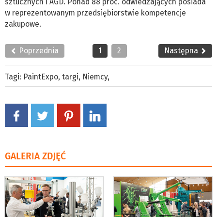
sztucznych i AGD. Ponad 88 proc. odwiedzających posiada
w reprezentowanym przedsiębiorstwie kompetencje
zakupowe.
Poprzednia
1
2
Następna
Tagi:
PaintExpo
,
targi
,
Niemcy
,
GALERIA ZDJĘĆ