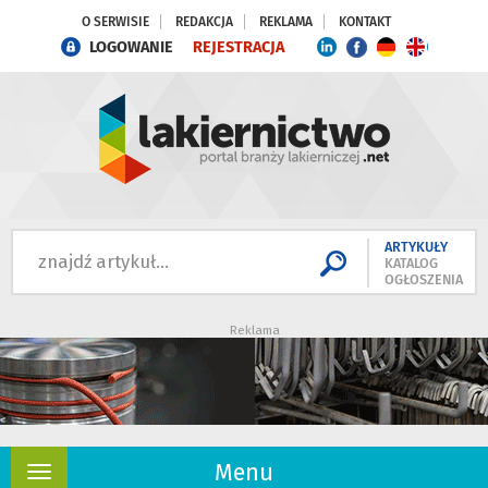
O SERWISIE
REDAKCJA
REKLAMA
KONTAKT
LOGOWANIE
REJESTRACJA
ARTYKUŁY
KATALOG
OGŁOSZENIA
Reklama
Menu
Rozwiń