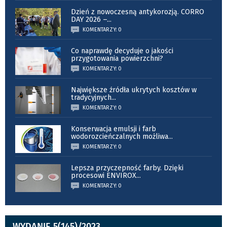
Dzień z nowoczesną antykorozją. CORRO
DAY 2026 –
...
KOMENTARZY: 0
Co naprawdę decyduje o jakości
przygotowania powierzchni?
KOMENTARZY: 0
Największe źródła ukrytych kosztów w
tradycyjnych
...
KOMENTARZY: 0
Konserwacja emulsji i farb
wodorozcieńczalnych możliwa
...
KOMENTARZY: 0
Lepsza przyczepność farby. Dzięki
procesowi ENVIROX
...
KOMENTARZY: 0
WYDANIE 5(145)/2023