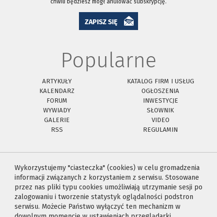
chwili będziesz mógł anulować subskrypcję.
ZAPISZ SIĘ
Popularne
ARTYKUŁY
KATALOG FIRM I USŁUG
KALENDARZ
OGŁOSZENIA
FORUM
INWESTYCJE
WYWIADY
SŁOWNIK
GALERIE
VIDEO
RSS
REGULAMIN
Wykorzystujemy "ciasteczka" (cookies) w celu gromadzenia
informacji związanych z korzystaniem z serwisu. Stosowane
przez nas pliki typu cookies umożliwiają utrzymanie sesji po
zalogowaniu i tworzenie statystyk oglądalności podstron
serwisu. Możecie Państwo wyłączyć ten mechanizm w
dowolnym momencie w ustawieniach przeglądarki.