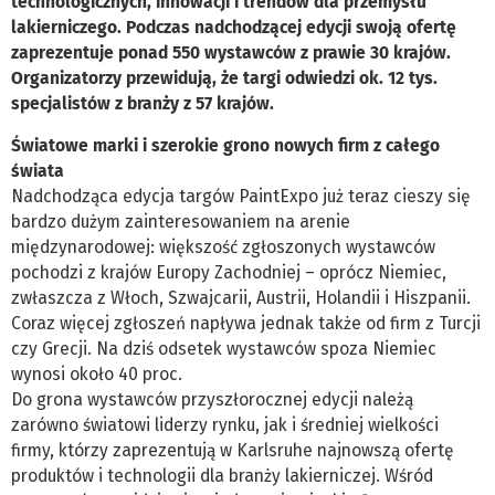
technologicznych, innowacji i trendów dla przemysłu
lakierniczego. Podczas nadchodzącej edycji swoją ofertę
zaprezentuje ponad 550 wystawców z prawie 30 krajów.
Organizatorzy przewidują, że targi odwiedzi ok. 12 tys.
specjalistów z branży z 57 krajów.
Światowe marki i szerokie grono nowych firm z całego
świata
Nadchodząca edycja targów PaintExpo już teraz cieszy się
bardzo dużym zainteresowaniem na arenie
międzynarodowej: większość zgłoszonych wystawców
pochodzi z krajów Europy Zachodniej – oprócz Niemiec,
zwłaszcza z Włoch, Szwajcarii, Austrii, Holandii i Hiszpanii.
Coraz więcej zgłoszeń napływa jednak także od firm z Turcji
czy Grecji. Na dziś odsetek wystawców spoza Niemiec
wynosi około 40 proc.
Do grona wystawców przyszłorocznej edycji należą
zarówno światowi liderzy rynku, jak i średniej wielkości
firmy, którzy zaprezentują w Karlsruhe najnowszą ofertę
produktów i technologii dla branży lakierniczej. Wśród