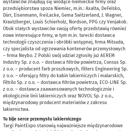
wystawców znajdują się wiodące niemieckie firmy oraz
przedsiębiorstwa spoza Niemiec, m.in.: Axalta, DeFelsko,
Dürr, Eisenmann, FreiLacke, Gema Switzerland, J. Wagner,
Krautzberger, Louis Schierholz, Nordson, PPG czy Venjakob.
Obok stałych wystawców swoją ofertę przedstawią również
nowe interesujące firmy, w tym m.in. turecki dostawca
technologii czyszczenia i obróbki wstępnej, firma Mitsuda,
czy specjalista od ogrzewania kontenerów przemysłowych
– firma Neybo. Z Polski swój udział zgłosiły już AEREM
Industry Sp. z o.o. – dostawca filtrów powietrza, Consus Sp.
z o.o. – producent farb proszkowych, Filters Engineering Sp.
z o.o. – oferujący filtry do kabin lakierniczych i malarskich,
Filtrilo Sp. z o.o. – dostawca filtrów powietrza, ECO-LINE Sp.
z o.o. – dostawca zaawansowanych technologicznie i
ekologicznie linii lakierniczych oraz NOVOL Sp. z o.o.,
międzynarodowy producent materiałów z zakresu
lakiernictwa.
Tu bije serce przemysłu lakierniczego
Targi PaintExpo stanowią najważniejsze międzynarodowe