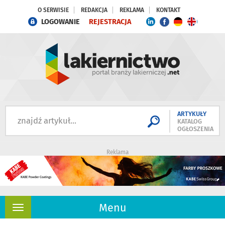
O SERWISIE
REDAKCJA
REKLAMA
KONTAKT
LOGOWANIE
REJESTRACJA
ARTYKUŁY
KATALOG
OGŁOSZENIA
Reklama
Menu
Rozwiń
nawigację