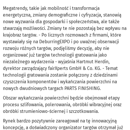
Megatrendy, takie jak mobilność i transformacja
energetyczna, zmiany demograficzne i cyfryzacja, stanowią
nowe wyzwania dla gospodarki i społeczeństwa, ale także
stwarzają możliwości. Zmiany te nie pozostają bez wpływu na
krajobraz targów. - Po licznych rozmowach z firmami, które
wystawiały się na DeburringEXPO i po uważnej obserwacji
rozwoju różnych targów, podjęliśmy decyzję, aby nie
organizować już targów technologii gratowania jako
niezależnego wydarzenia - wyjaśnia Hartmut Herdin,
dyrektor zarządzający fairXperts GmbH & Co. KG. - Temat
technologii gratowania zostanie połączony z dziedzinami
czyszczenia komponentów i wykańczania powierzchni na
nowych dwudniowych targach PARTS FINISHING.
Obszar wykańczania powierzchni będzie obejmował etapy
procesu szlifowania, polerowania, obróbki wibracyjnej oraz
obróbki strumieniowo-ściernej i szczotkowania.
Rynek bardzo pozytywnie zareagował na tę innowacyjną
koncepcję, a doświadczony organizator targów otrzymał już