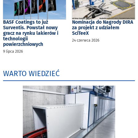
BASF Coatings to już
Nominacja do Nagrody DIRA
Surventis. Powstał nowy
za projekt z udziałem
gracz na rynku lakierów i
SciTeeX
technologii
24 czerwca 2026
powierzchniowych
9 lipca 2026
WARTO WIEDZIEĆ