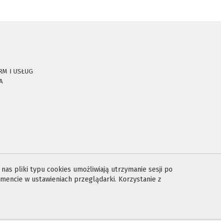
RM I USŁUG
A
E
as pliki typu cookies umożliwiają utrzymanie sesji po
encie w ustawieniach przeglądarki. Korzystanie z