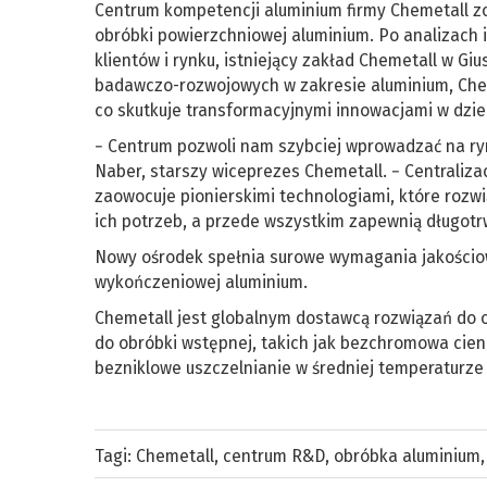
Centrum kompetencji aluminium firmy Chemetall zo
obróbki powierzchniowej aluminium. Po analizach 
klientów i rynku, istniejący zakład Chemetall w Giu
badawczo-rozwojowych w zakresie aluminium, Chemet
co skutkuje transformacyjnymi innowacjami w dzie
− Centrum pozwoli nam szybciej wprowadzać na ry
Naber, starszy wiceprezes Chemetall. − Centrali
zaowocuje pionierskimi technologiami, które rozw
ich potrzeb, a przede wszystkim zapewnią długot
Nowy ośrodek spełnia surowe wymagania jakościo
wykończeniowej aluminium.
Chemetall jest globalnym dostawcą rozwiązań do
do obróbki wstępnej, takich jak bezchromowa cien
bezniklowe uszczelnianie w średniej temperaturze
Tagi:
Chemetall
,
centrum R&D
,
obróbka aluminium