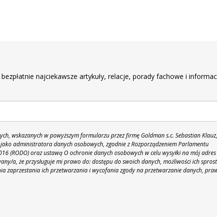
r
 bezpłatnie najciekawsze artykuły, relacje, porady fachowe i informac
h, wskazanych w powyższym formularzu przez firmę Goldman s.c. Sebastian Klauz
 86 jako administratora danych osobowych, zgodnie z Rozporządzeniem Parlamentu
 2016 (RODO) oraz ustawą O ochronie danych osobowych w celu wysyłki na mój adres
y/a, że przysługuje mi prawo do: dostępu do swoich danych, możliwości ich spros
nia zaprzestania ich przetwarzania i wycofania zgody na przetwarzanie danych, pra