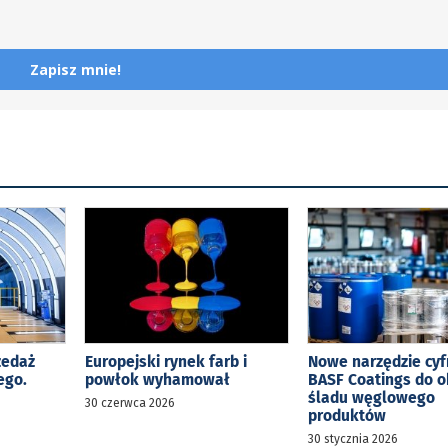
Zapisz mnie!
zedaż
Europejski rynek farb i
Nowe narzędzie cy
ego.
powłok wyhamował
BASF Coatings do o
s
śladu węglowego
30 czerwca 2026
produktów
30 stycznia 2026