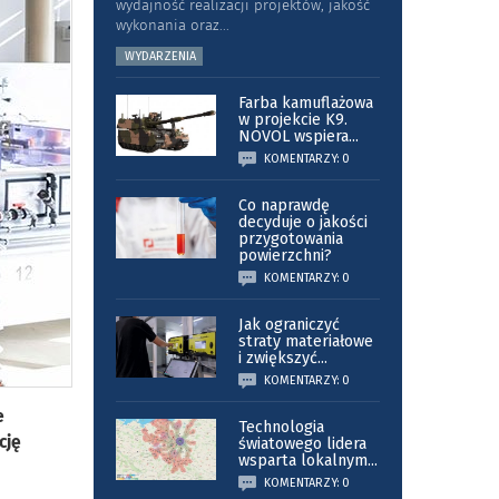
wydajność realizacji projektów, jakość
wykonania oraz
...
WYDARZENIA
Farba kamuflażowa
w projekcie K9.
NOVOL wspiera
...
KOMENTARZY: 0
Co naprawdę
decyduje o jakości
przygotowania
powierzchni?
KOMENTARZY: 0
Jak ograniczyć
straty materiałowe
i zwiększyć
...
KOMENTARZY: 0
e
Technologia
cję
światowego lidera
wsparta lokalnym
...
KOMENTARZY: 0