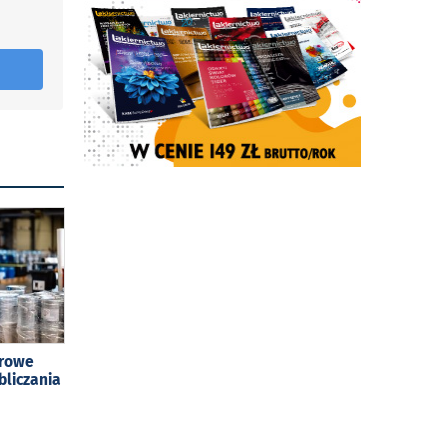
frowe
bliczania