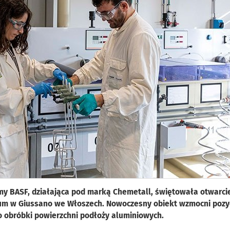
rmy BASF, działająca pod marką Chemetall, świętowała otwarci
um w Giussano we Włoszech. Nowoczesny obiekt wzmocni pozy
 obróbki powierzchni podłoży aluminiowych.