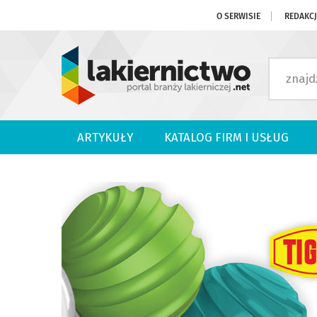
O SERWISIE
REDAKC
ARTYKUŁY
KATALOG FIRM I USŁUG