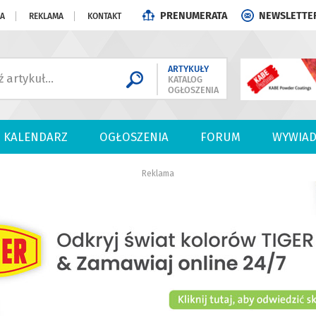
PRENUMERATA
NEWSLETTE
JA
REKLAMA
KONTAKT
ARTYKUŁY
KATALOG
OGŁOSZENIA
KALENDARZ
OGŁOSZENIA
FORUM
WYWIAD
Reklama