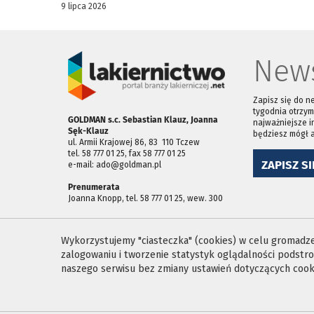
9 lipca 2026
News
Zapisz się do n
tygodnia otrzym
GOLDMAN s.c. Sebastian Klauz, Joanna
najważniejsze i
Sęk-Klauz
będziesz mógł 
ul. Armii Krajowej 86, 83 ­ 110 Tczew
tel. 58 777 01 25, fax 58 777 01 25
ZAPISZ SI
e-mail: ado@goldman.pl
Prenumerata
Joanna Knopp, tel. 58 777 01 25, wew. 300
Wykorzystujemy "ciasteczka" (cookies) w celu gromadzen
zalogowaniu i tworzenie statystyk oglądalności podst
naszego serwisu bez zmiany ustawień dotyczących cooki