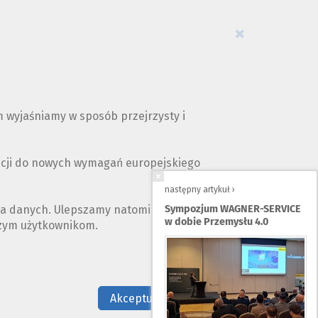
×
 wyjaśniamy w sposób przejrzysty i
acji do nowych wymagań europejskiego
następny artykuł ›
ia danych. Ulepszamy natomiast opis naszych
Sympozjum WAGNER-SERVICE
w dobie Przemysłu 4.0
szym użytkownikom.
Nie teraz
Akceptuję