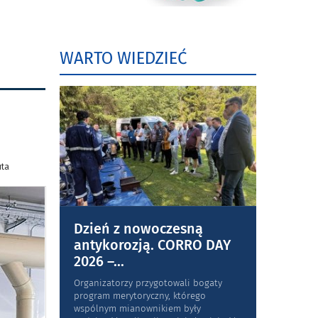
WARTO WIEDZIEĆ
uta
Dzień z nowoczesną
antykorozją. CORRO DAY
2026 –
...
Organizatorzy przygotowali bogaty
program merytoryczny, którego
wspólnym mianownikiem były