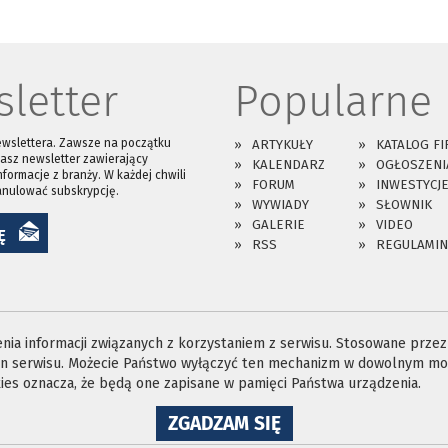
letter
Popularne
ewslettera. Zawsze na początku
ARTYKUŁY
KATALOG FI
asz newsletter zawierający
KALENDARZ
OGŁOSZENI
nformacje z branży. W każdej chwili
FORUM
INWESTYCJ
anulować subskrypcję.
WYWIADY
SŁOWNIK
GALERIE
VIDEO
Ę
RSS
REGULAMIN
ia informacji związanych z korzystaniem z serwisu. Stosowane przez n
ron serwisu. Możecie Państwo wyłączyć ten mechanizm w dowolnym mom
es oznacza, że będą one zapisane w pamięci Państwa urządzenia.
NA
ZGADZAM SIĘ
WYKORZYSTANIE