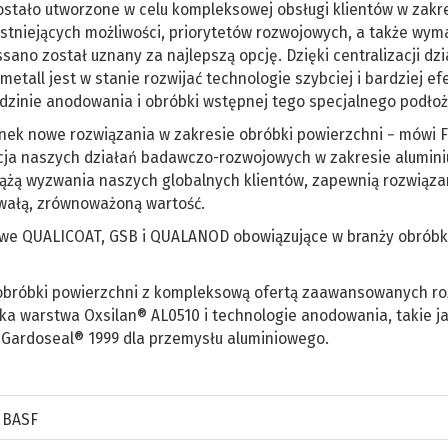
stało utworzone w celu kompleksowej obsługi klientów w zakr
istniejących możliwości, priorytetów rozwojowych, a także wy
ssano został uznany za najlepszą opcję. Dzięki centralizacji dz
all jest w stanie rozwijać technologie szybciej i bardziej ef
dzinie anodowania i obróbki wstępnej tego specjalnego podłoż
nek nowe rozwiązania w zakresie obróbki powierzchni − mówi F
zacja naszych działań badawczo-rozwojowych w zakresie alumin
iążą wyzwania naszych globalnych klientów, zapewnią rozwiąza
rwałą, zrównoważoną wartość.
we QUALICOAT, GSB i QUALANOD obowiązujące w branży obróbk
 obróbki powierzchni z kompleksową ofertą zaawansowanych r
ka warstwa Oxsilan® AL0510 i technologie anodowania, takie j
 Gardoseal® 1999 dla przemysłu aluminiowego.
,
BASF