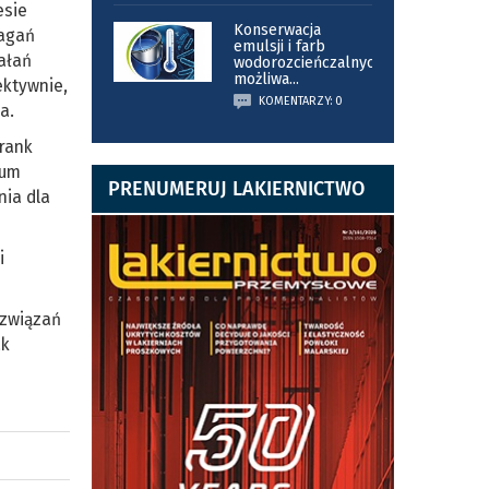
esie
Konserwacja
magań
emulsji i farb
iałań
wodorozcieńczalnych
możliwa
...
ektywnie,
KOMENTARZY: 0
a.
rank
ium
PRENUMERUJ LAKIERNICTWO
nia dla
i
ozwiązań
ak