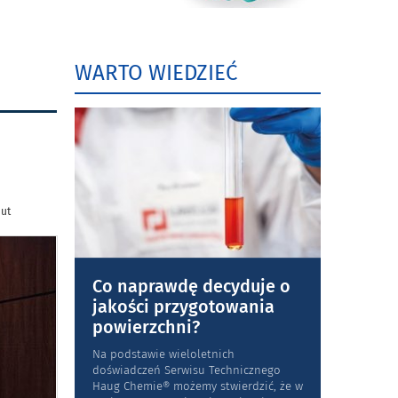
WARTO WIEDZIEĆ
nut
Co naprawdę decyduje o
jakości przygotowania
powierzchni?
Na podstawie wieloletnich
doświadczeń Serwisu Technicznego
Haug Chemie® możemy stwierdzić, że w