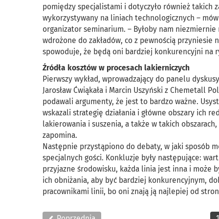
pomiędzy specjalistami i dotyczyło również takich
wykorzystywany na liniach technologicznych – mówi
organizator seminarium. – Byłoby nam niezmiernie
wdrożone do zakładów, co z pewnością przyniesie n
spowoduje, że będą oni bardziej konkurencyjni na 
Źródła kosztów w procesach lakierniczych
Pierwszy wykład, wprowadzający do panelu dyskusyj
Jarosław Ćwiąkała i Marcin Uszyński z Chemetall Po
podawali argumenty, że jest to bardzo ważne. Usys
wskazali strategię działania i główne obszary ich r
lakierowania i suszenia, a także w takich obszarach,
zapomina.
Następnie przystąpiono do debaty, w jaki sposób m
specjalnych gości. Konkluzje były następujące: war
przyjazne środowisku, każda linia jest inna i może
ich obniżania, aby być bardziej konkurencyjnym, do
pracownikami linii, bo oni znają ją najlepiej od stro
Poprzednia