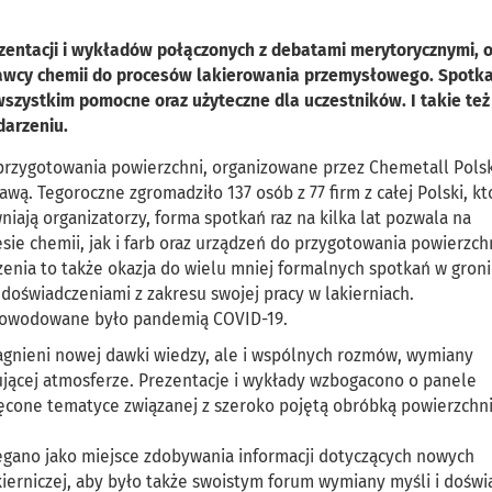
rezentacji i wykładów połączonych z debatami merytorycznymi, 
stawcy chemii do procesów lakierowania przemysłowego. Spotk
wszystkim pomocne oraz użyteczne dla uczestników. I takie też 
darzeniu.
przygotowania powierzchni, organizowane przez Chemetall Pols
awą. Tegoroczne zgromadziło 137 osób z 77 firm z całej Polski, kt
iają organizatorzy, forma spotkań raz na kilka lat pozwala na
ie chemii, jak i farb oraz urządzeń do przygotowania powierzch
zenia to także okazja do wielu mniej formalnych spotkań w gron
doświadczeniami z zakresu swojej pracy w lakierniach.
 spowodowane było pandemią COVID-19.
pragnieni nowej dawki wiedzy, ale i wspólnych rozmów, wymiany
ującej atmosferze. Prezentacje i wykłady wzbogacono o panele
ęcone tematyce związanej z szeroko pojętą obróbką powierzchn
egano jako miejsce zdobywania informacji dotyczących nowych
kierniczej, aby było także swoistym forum wymiany myśli i dośw