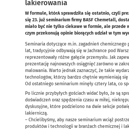
lakierowania
W formule, którA sprawdziła się ostatnio, czyli p
się 23. już seminarium firmy BASF Chemetall, do
miało być nie tylko ciekawe w formie, ale przede 
czym przekonują opinie biorących udział w tym wy
Seminaria dotyczące m.in. zagadnień chemicznego 
lat, tradycyjnie odbywają się w Jachrance pod Warsz
reprezentowały różne gałęzie przemysłu. Jak zapewn
prezentację najnowszych osiągnięć zarówno w zakres
malowania. Warto jednak zaznaczyć, że takie wydar
technologów, którzy bardzo chętnie wymieniają się 
Od ostatniego seminarium minęły cztery lata, co
Po licznie przybyłych gościach widać było, że są s
doświadczeń oraz spędzenia czasu w miłej, niekręp
dyskusyjne, które podzielono na dwie sekcje poświ
lakierniczą.
– Chcielibyśmy, aby nasze seminarium wciąż postrz
produktów i technologii w branżach chemicznej i la