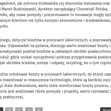
 zagadnień, jak ochrona środowiska czy ekonomia malowania oraz
 Marek Budziszewski, dyrektor zarządzający Chemetall Polska,
 miło, aby nowe pomysły i prezentowane tu innowacje mogły być
aszym klientom nie tylko korzyści ekonomiczne i środowiskowe,
rynku.
nego, dotyczył kosztów w procesach lakierniczych, a poprowadzi
lska. Odpowiadali na pytania, dlaczego warto analizować koszty i
tematyzowali podział kosztów w zakładach obróbki powierzchnio
edukcji: gdzie szukać oszczędności podczas przygotowania powierz
 jak obróbka ścieków, emisje i odpady, recykling, bo o tym często
ożna redukować koszty w procesach lakierniczych, do której za
to inwestować w nowoczesne technologie, które są bardziej oszc
 być stale doskonalona, warto stale monitorować koszty procesu,
brze jest analizować różne pomysły i projekty, warto rozmawiać 
ny praktycznej.
1
2
3
4
5
Nas