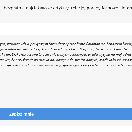
j bezpłatnie najciekawsze artykuły, relacje, porady fachowe i info
h, wskazanych w powyższym formularzu przez firmę Goldman s.c. Sebastian Klauz
 86 jako administratora danych osobowych, zgodnie z Rozporządzeniem Parlamentu
 2016 (RODO) oraz ustawą O ochronie danych osobowych w celu wysyłki na mój adres
y/a, że przysługuje mi prawo do: dostępu do swoich danych, możliwości ich spros
nia zaprzestania ich przetwarzania i wycofania zgody na przetwarzanie danych, pra
Zapisz mnie!