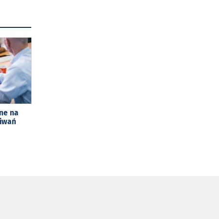
ne na
kiwań