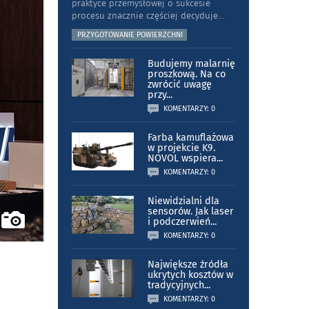
praktyce przemysłowej o sukcesie
procesu znacznie częściej decyduje
...
PRZYGOTOWANIE POWIERZCHNI
Budujemy malarnię
proszkową. Na co
zwrócić uwagę
przy
...
KOMENTARZY: 0
Farba kamuflażowa
w projekcie K9.
NOVOL wspiera
...
KOMENTARZY: 0
Niewidzialni dla
sensorów. Jak laser
i podczerwień
...
KOMENTARZY: 0
Największe źródła
ukrytych kosztów w
tradycyjnych
...
KOMENTARZY: 0