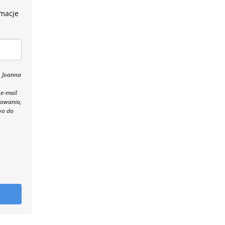
rmacje
, Joanna
 e-mail
towania,
wo do