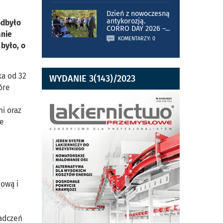
Dzień z nowoczesną
antykorozją.
odbyło
CORRO DAY 2026 –
...
anie
KOMENTARZY: 0
było, o
ka od 32
WYDANIE 3(143)/2023
óre
ni oraz
ie
iową i
iadczeń