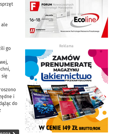
 sprzęt
 ale
Reklama
li go
wej,
chni,
 się
proszono
zędne i
 dążąc do
z
tępna