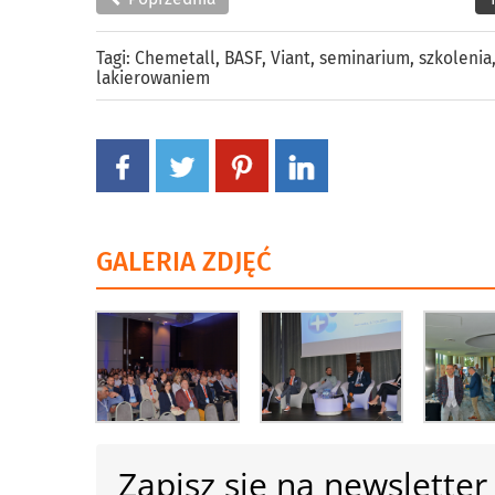
Tagi:
Chemetall
,
BASF
,
Viant
,
seminarium
,
szkolenia
lakierowaniem
GALERIA ZDJĘĆ
Zapisz się na newsletter