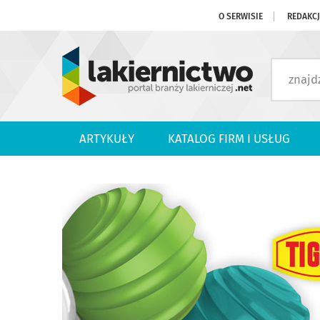
O SERWISIE
REDAKC
ARTYKUŁY
KATALOG FIRM I USŁUG