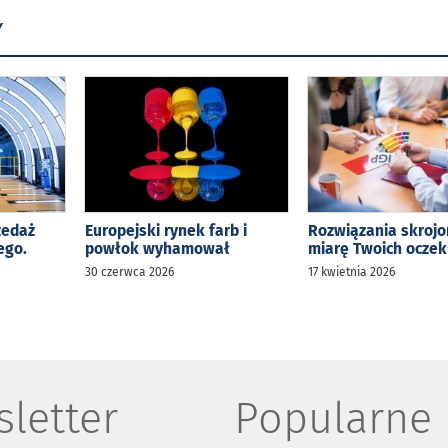
Y
zedaż
Europejski rynek farb i
Rozwiązania skrojo
ego.
powłok wyhamował
miarę Twoich ocze
s
30 czerwca 2026
17 kwietnia 2026
letter
Popularne