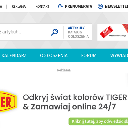
PRENUMERATA
NEWSLETTE
JA
REKLAMA
KONTAKT
ARTYKUŁY
KATALOG
OGŁOSZENIA
KALENDARZ
OGŁOSZENIA
FORUM
WYWIAD
Reklama