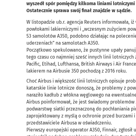
wyszedł spór pomiędzy kilkoma liniami lotniczym
Ostatecznie sprawa swój finał znajdzie w sądzie.
W listopadzie ub.r. agencja Reuters informowała, iż 
powłokami lakierniczymi i „wczesnym zużyciem powi
53 samolotów A350, podobno działając na polecenie
uderzeniach” na samolotach A350.
Początkowo spekulowano, że pustynne upały panują
tego czasu co najmniej sześć innych linii lotniczych 
Pacific, Etihad, Lufthansa, British Airways i Air Fra
lakierem na Airbusie 350 pochodzą z 2016 roku.
Choć Airbus i większość linii lotniczych opisuje p
katarskie linie lotnicze donoszą, że problemy z po
naraziło kadłub z włókna węglowego na ewentualne
Airbus poinformował, że jest świadomy problemów z
podwarstwę siatki przeznaczoną do pochłaniania pio
zaprojektowany z myślą o ochronie przed burzami i 
przedstawiciele Airbusa w oświadczeniu.
Pierwszy europejski operator A350, Finnair, zgłosił