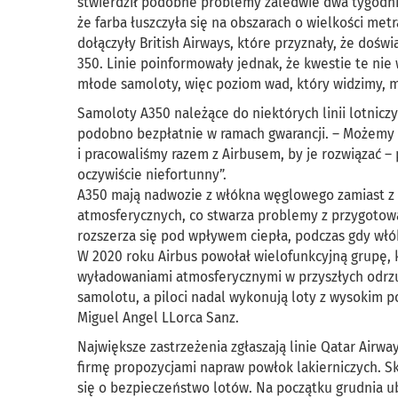
stwierdził podobne problemy zaledwie dwa tygodni
że farba łuszczyła się na obszarach o wielkości m
dołączyły British Airways, które przyznały, że dośw
350. Linie poinformowały jednak, że kwestie te ni
młode samoloty, więc poziom wad, który widzimy, m
Samoloty A350 należące do niektórych linii lotnic
podobno bezpłatnie w ramach gwarancji. – Możemy 
i pracowaliśmy razem z Airbusem, by je rozwiązać – 
oczywiście niefortunny”.
A350 mają nadwozie z włókna węglowego zamiast z 
atmosferycznych, co stwarza problemy z przygotow
rozszerza się pod wpływem ciepła, podczas gdy wł
W 2020 roku Airbus powołał wielofunkcyjną grupę,
wyładowaniami atmosferycznymi w przyszłych odrz
samolotu, a piloci nadal wykonują loty z wysokim 
Miguel Angel LLorca Sanz.
Największe zastrzeżenia zgłaszają linie Qatar Airwa
firmę propozycjami napraw powłok lakierniczych. S
się o bezpieczeństwo lotów. Na początku grudnia ub