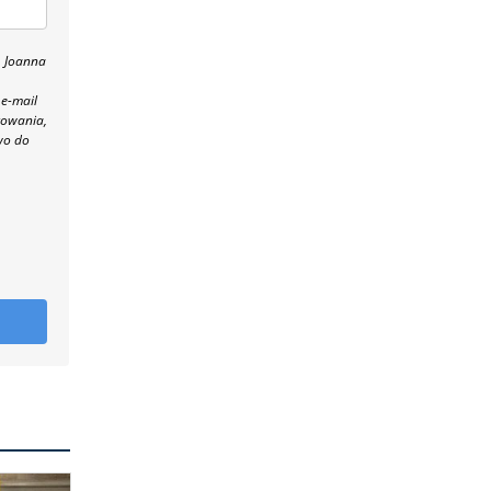
, Joanna
 e-mail
towania,
wo do