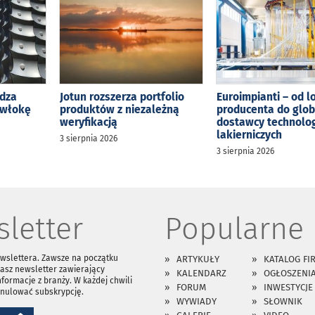
dza
Jotun rozszerza portfolio
Euroimpianti – od 
owłokę
produktów z niezależną
producenta do glo
weryfikacją
dostawcy technolog
lakierniczych
3 sierpnia 2026
3 sierpnia 2026
letter
Popularne
ewslettera. Zawsze na początku
ARTYKUŁY
KATALOG FI
asz newsletter zawierający
KALENDARZ
OGŁOSZENI
nformacje z branży. W każdej chwili
FORUM
INWESTYCJE
anulować subskrypcję.
WYWIADY
SŁOWNIK