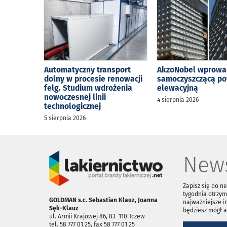
Automatyczny transport
AkzoNobel wprowa
dolny w procesie renowacji
samoczyszczącą p
felg. Studium wdrożenia
elewacyjną
nowoczesnej linii
4 sierpnia 2026
technologicznej
5 sierpnia 2026
News
Zapisz się do n
tygodnia otrzym
GOLDMAN s.c. Sebastian Klauz, Joanna
najważniejsze i
Sęk-Klauz
będziesz mógł 
ul. Armii Krajowej 86, 83 ­ 110 Tczew
tel. 58 777 01 25, fax 58 777 01 25