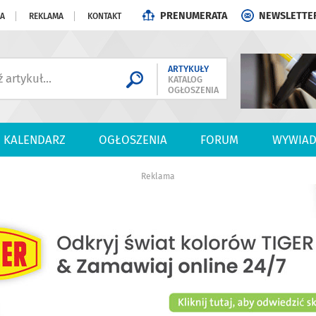
PRENUMERATA
NEWSLETTE
JA
REKLAMA
KONTAKT
ARTYKUŁY
KATALOG
OGŁOSZENIA
KALENDARZ
OGŁOSZENIA
FORUM
WYWIAD
Reklama