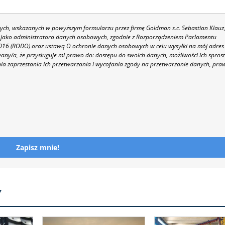
h, wskazanych w powyższym formularzu przez firmę Goldman s.c. Sebastian Klauz
 86 jako administratora danych osobowych, zgodnie z Rozporządzeniem Parlamentu
 2016 (RODO) oraz ustawą O ochronie danych osobowych w celu wysyłki na mój adres
y/a, że przysługuje mi prawo do: dostępu do swoich danych, możliwości ich spros
nia zaprzestania ich przetwarzania i wycofania zgody na przetwarzanie danych, pra
Zapisz mnie!
Y