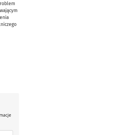
Problem
trwającym
enia
tniczego
rmacje