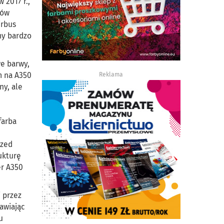
 2017 r.,
tów
irbus
my bardzo
we barwy,
m na A350
Reklama
ny, ale
farba
rzed
ukturę
er A350
i przez
awiając
u