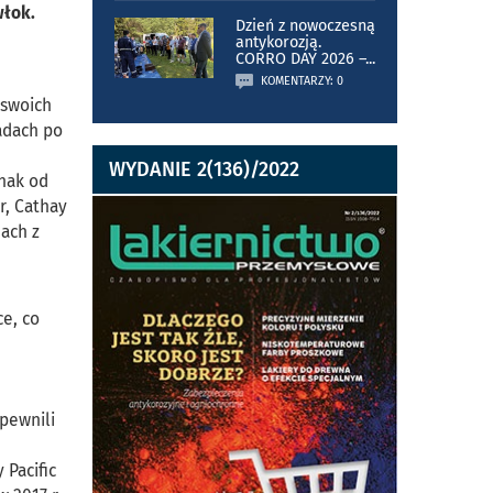
włok.
Dzień z nowoczesną
antykorozją.
CORRO DAY 2026 –
...
KOMENTARZY: 0
 swoich
adach po
WYDANIE 2(136)/2022
nak od
r, Cathay
mach z
ce, co
pewnili
 Pacific