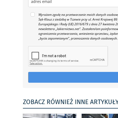
Wyrażam zgodę na przetwarzanie moich danych osobowyc
Sęk-Klauz z siedzibą w Tczewie przy ul. Armii Krajowej
Europejskiego i Rady (UE) 2016/679 z dnia 27 kwietnia
newslettera „lakiernictwo.net".
Zostałem/am poinformowan
ograniczenia przetwarzania, wniesienia sprzeciwu, żąda
„bycia zapomnianym", przenoszenia danych osobowych.
ZOBACZ RÓWNIEŻ INNE ARTYKUŁ