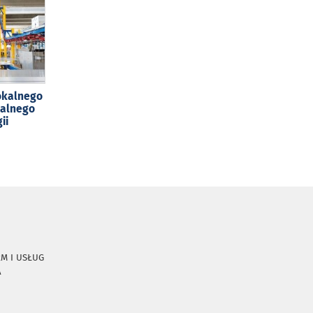
lokalnego
balnego
ii
RM I USŁUG
A