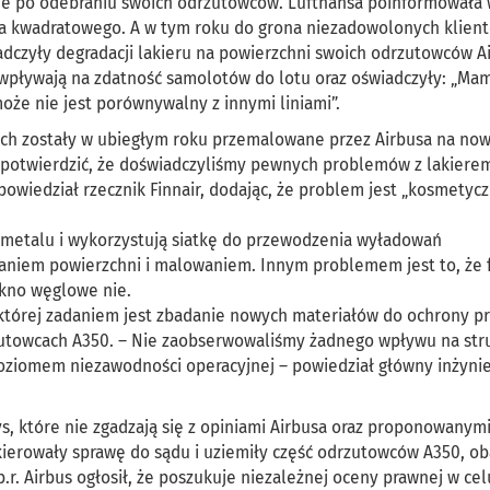
e po odebraniu swoich odrzutowców. Lufthansa poinformowała w
etra kwadratowego. A w tym roku do grona niezadowolonych klien
iadczyły degradacji lakieru na powierzchni swoich odrzutowców A
e wpływają na zdatność samolotów do lotu oraz oświadczyły: „Ma
oże nie jest porównywalny z innymi liniami”.
zych zostały w ubiegłym roku przemalowane przez Airbusa na no
potwierdzić, że doświadczyliśmy pewnych problemów z lakiere
powiedział rzecznik Finnair, dodając, że problem jest „kosmetycz
metalu i wykorzystują siatkę do przewodzenia wyładowań
aniem powierzchni i malowaniem. Innym problemem jest to, że 
ókno węglowe nie.
 której zadaniem jest zbadanie nowych materiałów do ochrony p
utowcach A350. – Nie zaobserwowaliśmy żadnego wpływu na str
poziomem niezawodności operacyjnej – powiedział główny inżyni
ys, które nie zgadzają się z opiniami Airbusa oraz proponowanym
kierowały sprawę do sądu i uziemiły część odrzutowców A350, ob
.r. Airbus ogłosił, że poszukuje niezależnej oceny prawnej w cel