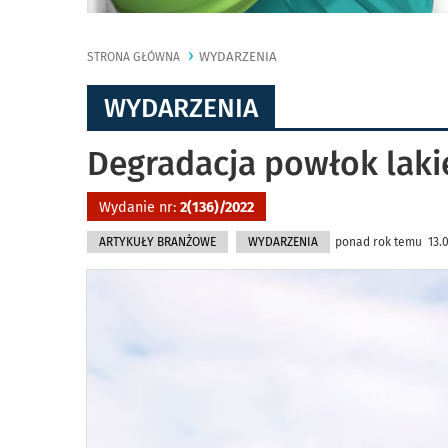
WYDARZENIA
STRONA GŁÓWNA
WYDARZENIA
Degradacja powłok laki
Wydanie nr:
2(136)/2022
ARTYKUŁY BRANŻOWE
WYDARZENIA
ponad rok temu 13.05