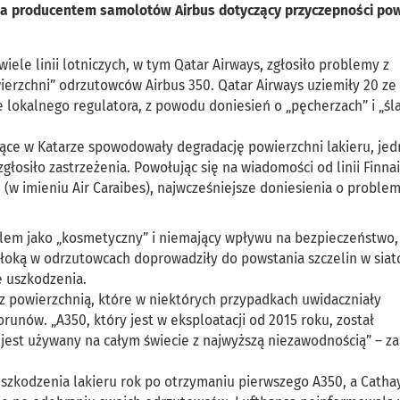
i a producentem samolotów Airbus dotyczący przyczepności po
wiele linii lotniczych, w tym Qatar Airways, zgłosiło problemy z
erzchni” odrzutowców Airbus 350. Qatar Airways uziemiły 20 ze
 lokalnego regulatora, z powodu doniesień o „pęcherzach” i „śl
ce w Katarze spowodowały degradację powierzchni lakieru, jed
zgłosiło zastrzeżenia. Powołując się na wiadomości od linii Finnai
nce (w imieniu Air Caraibes), najwcześniejsze doniesienia o proble
roblem jako „kosmetyczny” i niemający wpływu na bezpieczeństwo,
włoką w odrzutowcach doprowadziły do powstania szczelin w siat
 uszkodzenia.
 powierzchnią, które w niektórych przypadkach uwidaczniały
runów. „A350, który jest w eksploatacji od 2015 roku, został
jest używany na całym świecie z najwyższą niezawodnością” – za
 uszkodzenia lakieru rok po otrzymaniu pierwszego A350, a Cathay