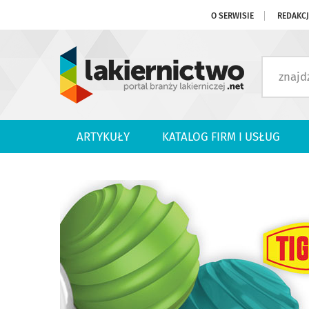
O SERWISIE
REDAKC
ARTYKUŁY
KATALOG FIRM I USŁUG