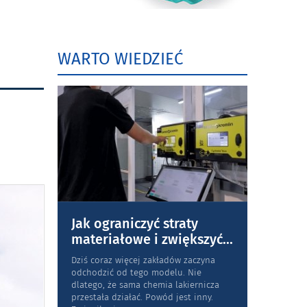
WARTO WIEDZIEĆ
Jak ograniczyć straty
materiałowe i zwiększyć
...
Dziś coraz więcej zakładów zaczyna
odchodzić od tego modelu. Nie
dlatego, że sama chemia lakiernicza
przestała działać. Powód jest inny.