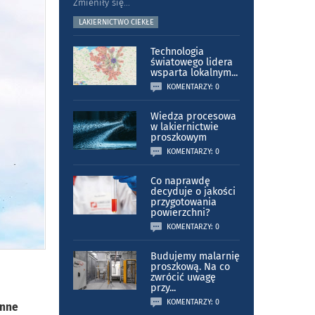
Zmieniły się
...
LAKIERNICTWO CIEKŁE
Technologia
światowego lidera
wsparta lokalnym
...
KOMENTARZY: 0
Wiedza procesowa
w lakiernictwie
proszkowym
KOMENTARZY: 0
Co naprawdę
decyduje o jakości
przygotowania
powierzchni?
KOMENTARZY: 0
Budujemy malarnię
proszkową. Na co
zwrócić uwagę
przy
...
KOMENTARZY: 0
enne