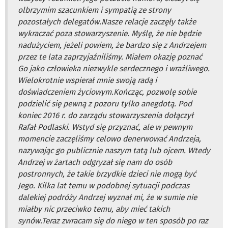
olbrzymim szacunkiem i sympatią ze strony
pozostałych delegatów.Nasze relacje zaczęły także
wykraczać poza stowarzyszenie. Myślę, że nie będzie
nadużyciem, jeżeli powiem, że bardzo się z Andrzejem
przez te lata zaprzyjaźniliśmy. Miałem okazję poznać
Go jako człowieka niezwykle serdecznego i wrażliwego.
Wielokrotnie wspierał mnie swoją radą i
doświadczeniem życiowym.Kończąc, pozwolę sobie
podzielić się pewną z pozoru tylko anegdotą. Pod
koniec 2016 r. do zarządu stowarzyszenia dołączył
Rafał Podlaski. Wstyd się przyznać, ale w pewnym
momencie zaczęliśmy celowo denerwować Andrzeja,
nazywając go publicznie naszym tatą lub ojcem. Wtedy
Andrzej w żartach odgryzał się nam do osób
postronnych, że takie brzydkie dzieci nie mogą być
Jego. Kilka lat temu w podobnej sytuacji podczas
dalekiej podróży Andrzej wyznał mi, że w sumie nie
miałby nic przeciwko temu, aby mieć takich
synów.Teraz zwracam się do niego w ten sposób po raz