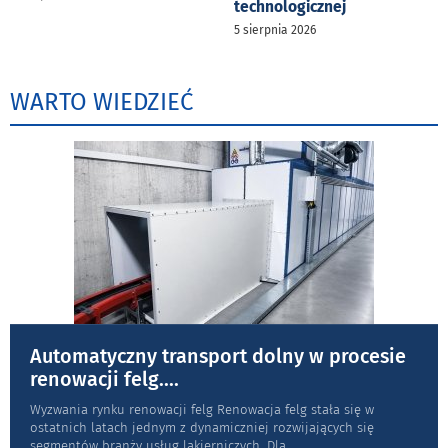
technologicznej
5 sierpnia 2026
WARTO WIEDZIEĆ
Automatyczny transport dolny w procesie
renowacji felg.
...
Wyzwania rynku renowacji felg Renowacja felg stała się w
ostatnich latach jednym z dynamiczniej rozwijających się
segmentów branży usług lakierniczych. Dla
...