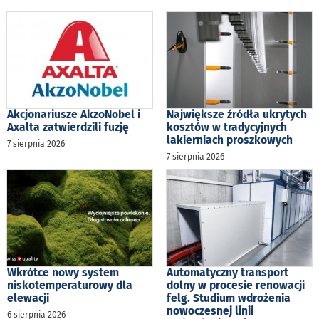
Akcjonariusze AkzoNobel i
Największe źródła ukrytych
Axalta zatwierdzili fuzję
kosztów w tradycyjnych
lakierniach proszkowych
7 sierpnia 2026
7 sierpnia 2026
Wkrótce nowy system
Automatyczny transport
niskotemperaturowy dla
dolny w procesie renowacji
elewacji
felg. Studium wdrożenia
nowoczesnej linii
6 sierpnia 2026