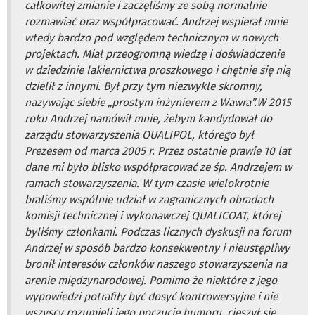
całkowitej zmianie i zaczęliśmy ze sobą normalnie
rozmawiać oraz współpracować. Andrzej wspierał mnie
wtedy bardzo pod względem technicznym w nowych
projektach. Miał przeogromną wiedzę i doświadczenie
w dziedzinie lakiernictwa proszkowego i chętnie się nią
dzielił z innymi. Był przy tym niezwykle skromny,
nazywając siebie „prostym inżynierem z Wawra”.W 2015
roku Andrzej namówił mnie, żebym kandydował do
zarządu stowarzyszenia QUALIPOL, którego był
Prezesem od marca 2005 r. Przez ostatnie prawie 10 lat
dane mi było blisko współpracować ze śp. Andrzejem w
ramach stowarzyszenia. W tym czasie wielokrotnie
braliśmy wspólnie udział w zagranicznych obradach
komisji technicznej i wykonawczej QUALICOAT, której
byliśmy członkami. Podczas licznych dyskusji na forum
Andrzej w sposób bardzo konsekwentny i nieustępliwy
bronił interesów członków naszego stowarzyszenia na
arenie międzynarodowej. Pomimo że niektóre z jego
wypowiedzi potrafiły być dosyć kontrowersyjne i nie
wszyscy rozumieli jego poczucie humoru, cieszył się