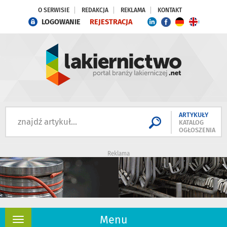
O SERWISIE
REDAKCJA
REKLAMA
KONTAKT
LOGOWANIE
REJESTRACJA
ARTYKUŁY
KATALOG
OGŁOSZENIA
Reklama
Menu
Rozwiń