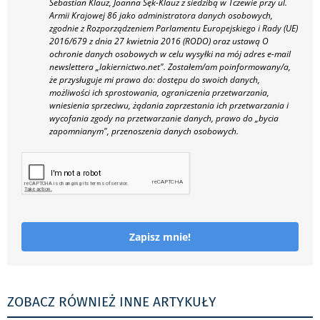
Sebastian Klauz, Joanna Sęk-Klauz z siedzibą w Tczewie przy ul.
Armii Krajowej 86 jako administratora danych osobowych,
zgodnie z Rozporządzeniem Parlamentu Europejskiego i Rady (UE)
2016/679 z dnia 27 kwietnia 2016 (RODO) oraz ustawą O
ochronie danych osobowych w celu wysyłki na mój adres e-mail
newslettera „lakiernictwo.net".
Zostałem/am poinformowany/a,
że przysługuje mi prawo do: dostępu do swoich danych,
możliwości ich sprostowania, ograniczenia przetwarzania,
wniesienia sprzeciwu, żądania zaprzestania ich przetwarzania i
wycofania zgody na przetwarzanie danych, prawo do „bycia
zapomnianym", przenoszenia danych osobowych.
Zapisz mnie!
ZOBACZ RÓWNIEŻ INNE ARTYKUŁY