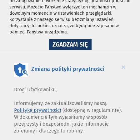
po zalogowaniu i tworzenie statystyk oglądalności podstron
serwisu. Możecie Państwo wyłączyć ten mechanizm w
dowolnym momencie w ustawieniach przeglądarki.
Korzystanie z naszego serwisu bez zmiany ustawień
dotyczących cookies oznacza, że będą one zapisane w
pamięci Państwa urządzenia.
NA
ZGADZAM SIĘ
WYKORZYSTANIE
PLIKÓW
COOKIES
×
Zmiana polityki prywatności
Drogi Użytkowniku,
Informujemy, że zaktualizowaliśmy naszą
Politykę prywatności
(dostępną w regulaminie).
W dokumencie tym wyjaśniamy w sposób
przejrzysty i bezpośredni jakie informacje
zbieramy i dlaczego to robimy.