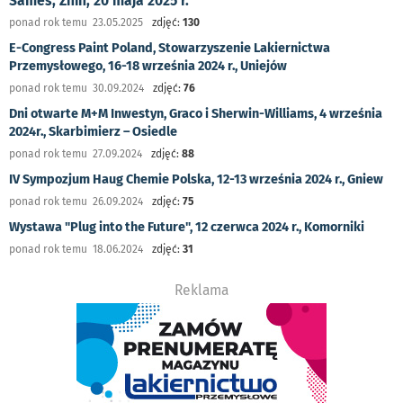
Sames, Żnin, 20 maja 2025 r.
ponad rok temu 23.05.2025
zdjęć:
130
E-Congress Paint Poland, Stowarzyszenie Lakiernictwa
Przemysłowego, 16-18 września 2024 r., Uniejów
ponad rok temu 30.09.2024
zdjęć:
76
Dni otwarte M+M Inwestyn, Graco i Sherwin-Williams, 4 września
2024r., Skarbimierz – Osiedle
ponad rok temu 27.09.2024
zdjęć:
88
IV Sympozjum Haug Chemie Polska, 12-13 września 2024 r., Gniew
ponad rok temu 26.09.2024
zdjęć:
75
Wystawa "Plug into the Future", 12 czerwca 2024 r., Komorniki
ponad rok temu 18.06.2024
zdjęć:
31
Reklama