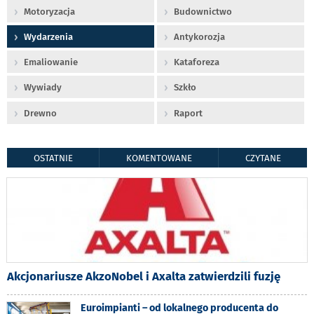
Motoryzacja
Budownictwo
Wydarzenia
Antykorozja
Emaliowanie
Kataforeza
Wywiady
Szkło
Drewno
Raport
OSTATNIE
KOMENTOWANE
CZYTANE
Akcjonariusze AkzoNobel i Axalta zatwierdzili fuzję
Euroimpianti – od lokalnego producenta do