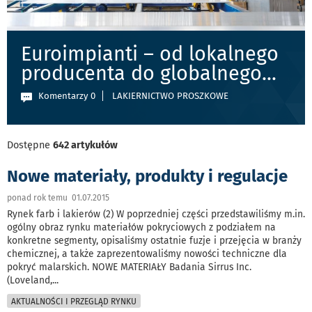
Euroimpianti – od lokalnego
producenta do globalnego
...
Komentarzy 0
LAKIERNICTWO PROSZKOWE
Dostępne
642 artykułów
Nowe materiały, produkty i regulacje
ponad rok temu 01.07.2015
Rynek farb i lakierów (2) W poprzedniej części przedstawiliśmy m.in.
ogólny obraz rynku materiałów pokryciowych z podziałem na
konkretne segmenty, opisaliśmy ostatnie fuzje i przejęcia w branży
chemicznej, a także zaprezentowaliśmy nowości techniczne dla
pokryć malarskich. NOWE MATERIAŁY Badania Sirrus Inc.
(Loveland,
...
AKTUALNOŚCI I PRZEGLĄD RYNKU