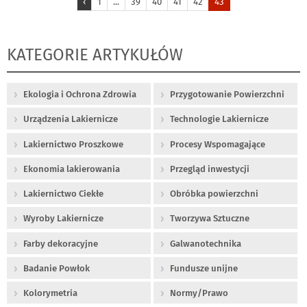
‹
1
...
39
40
41
42
43
KATEGORIE ARTYKUŁÓW
Ekologia i Ochrona Zdrowia
Przygotowanie Powierzchni
Urządzenia Lakiernicze
Technologie Lakiernicze
Lakiernictwo Proszkowe
Procesy Wspomagające
Ekonomia lakierowania
Przegląd inwestycji
Lakiernictwo Ciekłe
Obróbka powierzchni
Wyroby Lakiernicze
Tworzywa Sztuczne
Farby dekoracyjne
Galwanotechnika
Badanie Powłok
Fundusze unijne
Kolorymetria
Normy/Prawo