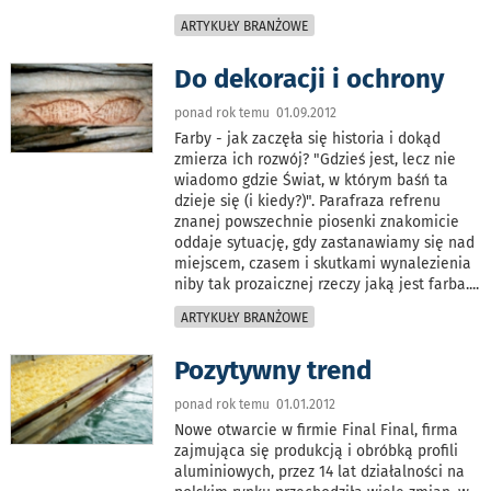
ARTYKUŁY BRANŻOWE
Do dekoracji i ochrony
ponad rok temu 01.09.2012
Farby - jak zaczęła się historia i dokąd
zmierza ich rozwój? "Gdzieś jest, lecz nie
wiadomo gdzie Świat, w którym baśń ta
dzieje się (i kiedy?)". Parafraza refrenu
znanej powszechnie piosenki znakomicie
oddaje sytuację, gdy zastanawiamy się nad
miejscem, czasem i skutkami wynalezienia
niby tak prozaicznej rzeczy jaką jest farba.
...
ARTYKUŁY BRANŻOWE
Pozytywny trend
ponad rok temu 01.01.2012
Nowe otwarcie w firmie Final Final, firma
zajmująca się produkcją i obróbką profili
aluminiowych, przez 14 lat działalności na