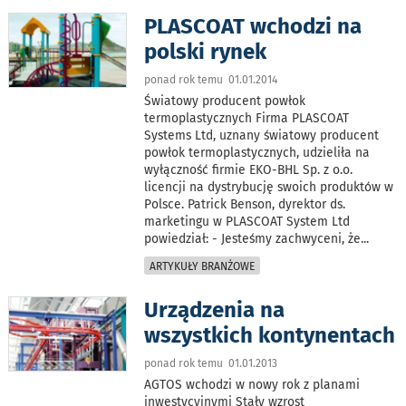
PLASCOAT wchodzi na
polski rynek
ponad rok temu 01.01.2014
Światowy producent powłok
termoplastycznych Firma PLASCOAT
Systems Ltd, uznany światowy producent
powłok termoplastycznych, udzieliła na
wyłączność firmie EKO-BHL Sp. z o.o.
licencji na dystrybucję swoich produktów w
Polsce. Patrick Benson, dyrektor ds.
marketingu w PLASCOAT System Ltd
powiedział: - Jesteśmy zachwyceni, że
...
ARTYKUŁY BRANŻOWE
Urządzenia na
wszystkich kontynentach
ponad rok temu 01.01.2013
AGTOS wchodzi w nowy rok z planami
inwestycyjnymi Stały wzrost