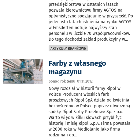
przedsiębiorstwa w ostatnich latach
pozwala kierownictwu firmy AGTOS na
optymistyczne spoglądanie w przyszłość. Po
jedenastu latach istnienia na rynku AGTOS
w Emsdetten notuje najwyższy stan
personelu w liczbie 70 współpracowników.
Do tego dochodzi zakład produkcyjny w
...
ARTYKUŁY BRANŻOWE
Farby z własnego
magazynu
ponad rok temu 01.11.2012
Nowy rozdział w historii firmy Ripol w
Polsce Producent włoskich farb
proszkowych Ripol SpA działa od kwietnia
bezpośrednio w Polsce poprzez utworzoną
spółkę Ripol Farby Proszkowe Sp. z o.o.
Warto więc w kilku słowach przybliżyć
historię i misję Ripol S.p.A. Firma powstała
w 2000 roku w Mediolanie jako firma
rodzinna i do
...