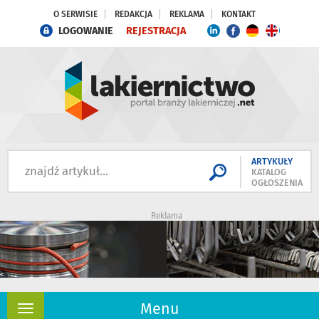
O SERWISIE
REDAKCJA
REKLAMA
KONTAKT
LOGOWANIE
REJESTRACJA
ARTYKUŁY
KATALOG
OGŁOSZENIA
Reklama
Menu
Rozwiń