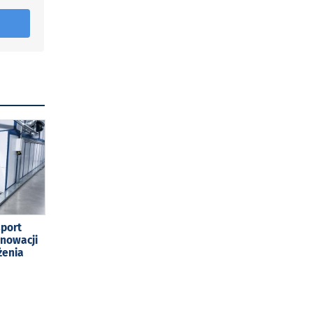
sport
enowacji
żenia