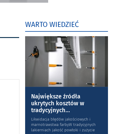
WARTO WIEDZIEĆ
Największe źródła
ukrytych kosztów w
tradycyjnych
...
Likwidacja błędów jakościowych i
marnotrawstwa farbyW tradycyjnych
lakierniach jakość powłoki i zużycie