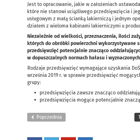
Jest to opracowanie, jakie w założeniach ustawod
które nie stanowi uciążliwego przedsięwzięcia i j
usługowym z małą ścianką lakierniczą i jednym op
działem z wieloma kabinami lakierniczymi u produ
Niezależnie od wielkości, przeznaczenia, ilości z
których do obróbki powierzchni wykorzystywane są
przedsięwzięć potencjalnie znacząco oddziałujący
w dopuszczalnych normach hałasu i wyznaczonych
Rodzaje przedsięwzięć wymagające uzyskania DoŚU
września 2019 r. w sprawie przedsięwzięć mogącyc
grupy:
przedsięwzięcia zawsze znacząco oddziałują
przedsięwzięcia mogące potencjalnie znaczą
Poprzednia