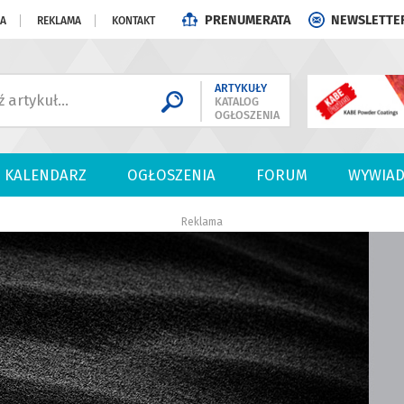
PRENUMERATA
NEWSLETTE
JA
REKLAMA
KONTAKT
ARTYKUŁY
KATALOG
OGŁOSZENIA
KALENDARZ
OGŁOSZENIA
FORUM
WYWIAD
Reklama