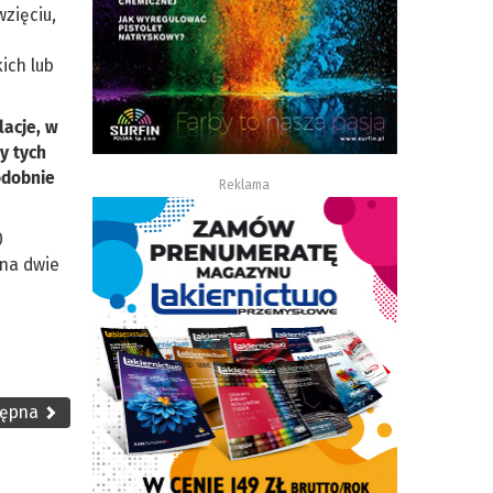
zięciu,
ich lub
lacje, w
y tych
odobnie
Reklama
0
 na dwie
tępna