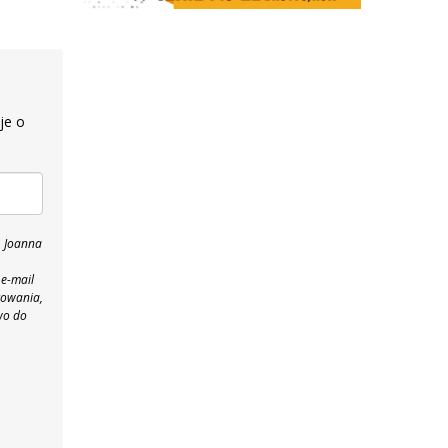
je o
, Joanna
 e-mail
towania,
wo do