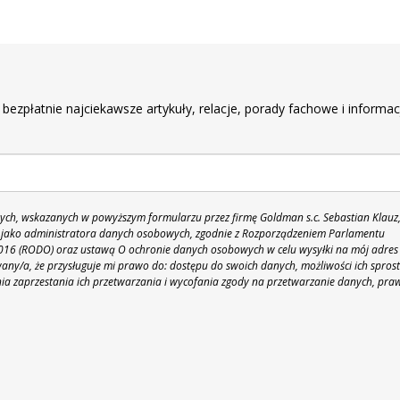
r
 bezpłatnie najciekawsze artykuły, relacje, porady fachowe i informac
h, wskazanych w powyższym formularzu przez firmę Goldman s.c. Sebastian Klauz
 86 jako administratora danych osobowych, zgodnie z Rozporządzeniem Parlamentu
 2016 (RODO) oraz ustawą O ochronie danych osobowych w celu wysyłki na mój adres
y/a, że przysługuje mi prawo do: dostępu do swoich danych, możliwości ich spros
nia zaprzestania ich przetwarzania i wycofania zgody na przetwarzanie danych, pra