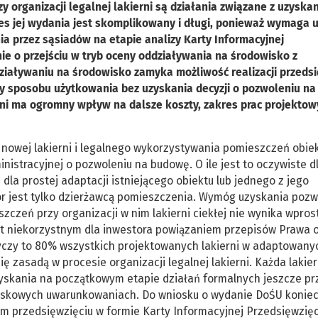
y organizacji legalnej lakierni są działania związane z uzyska
s jej wydania jest skomplikowany i długi, ponieważ wymaga u
a przez sąsiadów na etapie analizy Karty Informacyjnej
ie o przejściu w tryb oceny oddziaływania na środowisko z
ziaływaniu na środowisko zamyka możliwość realizacji przedsi
ny sposobu użytkowania bez uzyskania decyzji o pozwoleniu n
ni ma ogromny wpływ na dalsze koszty, zakres prac projektow
owej lakierni i legalnego wykorzystywania pomieszczeń obiek
ministracyjnej o pozwoleniu na budowę. O ile jest to oczywiste 
 dla prostej adaptacji istniejącego obiektu lub jednego z jego
or jest tylko dzierżawcą pomieszczenia. Wymóg uzyskania pozw
zczeń przy organizacji w nim lakierni ciekłej nie wynika wpros
st niekorzystnym dla inwestora powiązaniem przepisów Prawa 
yczy to 80% wszystkich projektowanych lakierni w adaptowany
ę zasadą w procesie organizacji legalnej lakierni. Każda lakier
zyskania na początkowym etapie działań formalnych jeszcze pr
iskowych uwarunkowaniach. Do wniosku o wydanie DoŚU koniec
 przedsięwzięciu w formie Karty Informacyjnej Przedsięwzięci