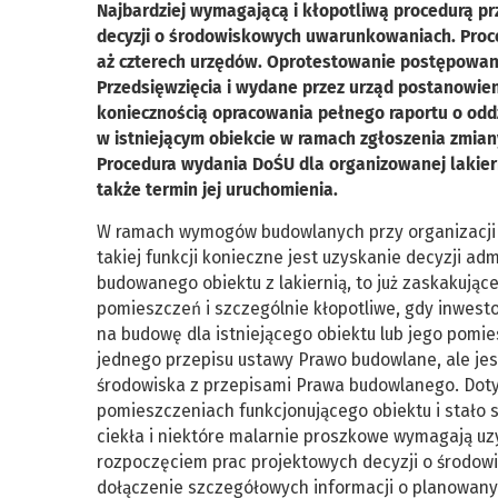
Najbardziej wymagającą i kłopotliwą procedurą prz
decyzji o środowiskowych uwarunkowaniach. Proce
aż czterech urzędów. Oprotestowanie postępowani
Przedsięwzięcia i wydane przez urząd postanowien
koniecznością opracowania pełnego raportu o odd
w istniejącym obiekcie w ramach zgłoszenia zmia
Procedura wydania DoŚU dla organizowanej lakier
także termin jej uruchomienia.
W ramach wymogów budowlanych przy organizacji n
takiej funkcji konieczne jest uzyskanie decyzji ad
budowanego obiektu z lakiernią, to już zaskakujące
pomieszczeń i szczególnie kłopotliwe, gdy inwest
na budowę dla istniejącego obiektu lub jego pomies
jednego przepisu ustawy Prawo budowlane, ale je
środowiska z przepisami Prawa budowlanego. Dot
pomieszczeniach funkcjonującego obiektu i stało si
ciekła i niektóre malarnie proszkowe wymagają u
rozpoczęciem prac projektowych decyzji o środow
dołączenie szczegółowych informacji o planowanym