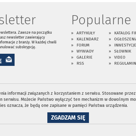
letter
Popularne
ewslettera. Zawsze na początku
ARTYKUŁY
KATALOG FI
asz newsletter zawierający
KALENDARZ
OGŁOSZENI
nformacje z branży. W każdej chwili
FORUM
INWESTYCJ
anulować subskrypcję.
WYWIADY
SŁOWNIK
GALERIE
VIDEO
Ę
RSS
REGULAMIN
ia informacji związanych z korzystaniem z serwisu. Stosowane przez n
ron serwisu. Możecie Państwo wyłączyć ten mechanizm w dowolnym mom
es oznacza, że będą one zapisane w pamięci Państwa urządzenia.
NA
ZGADZAM SIĘ
WYKORZYSTANIE
PLIKÓW
COOKIES