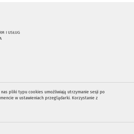
RM I USŁUG
A
E
as pliki typu cookies umożliwiają utrzymanie sesji po
encie w ustawieniach przeglądarki. Korzystanie z