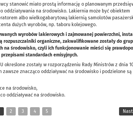
awcy stanowić miało prostą informację o planowanym przedsięw
ego oddziaływania na środowisko. Lakiernia może być obiektem
eratorem albo wielkogabarytową lakiernią samolotów pasażersk
centa dużych wyrobów, np. taboru kolejowego.
używanych wyrobów lakierowych i zajmowanej powierzchni, insta
 rozpuszczalniki organiczne, zakwalifikowane zostały do grup
ch na środowisko, czyli ich funkcjonowanie mieści się prawdop
 przepisami standardach emisyjnych.
 określone zostały w rozporządzeniu Rady Ministrów z dnia 1
h zawsze znacząco oddziaływać na środowisko i podzielone są
ce na środowisko,
co oddziaływać na środowisko.
1
2
3
4
5
Nas