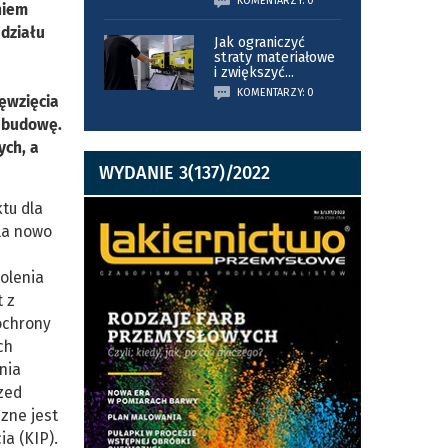
KOMENTARZY: 0
niem
działu
Jak ograniczyć
straty materiałowe
i zwiększyć
...
KOMENTARZY: 0
ęwzięcia
a budowę.
ych, a
WYDANIE 3(137)/2022
tu dla
dla nowo
olenia
t z
ochrony
ch
nia
zed
zne jest
a (KIP).