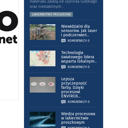
materiału zależą od czynnika ludzkiego
oraz niestabilnych
...
LAKIERNICTWO PROSZKOWE
Niewidzialni dla
sensorów. Jak laser
i podczerwień
...
KOMENTARZY: 0
Technologia
światowego lidera
wsparta lokalnym
...
KOMENTARZY: 0
Lepsza
przyczepność
farby. Dzięki
procesowi
ENVIROX
...
KOMENTARZY: 0
Wiedza procesowa
w lakiernictwie
proszkowym