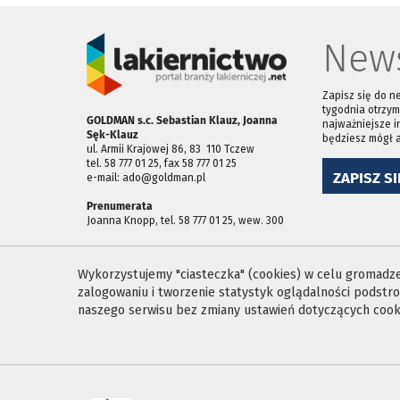
News
Zapisz się do n
tygodnia otrzym
GOLDMAN s.c. Sebastian Klauz, Joanna
najważniejsze i
Sęk-Klauz
będziesz mógł 
ul. Armii Krajowej 86, 83 ­ 110 Tczew
tel. 58 777 01 25, fax 58 777 01 25
ZAPISZ SI
e-mail: ado@goldman.pl
Prenumerata
Joanna Knopp, tel. 58 777 01 25, wew. 300
Wykorzystujemy "ciasteczka" (cookies) w celu gromadzen
zalogowaniu i tworzenie statystyk oglądalności podst
naszego serwisu bez zmiany ustawień dotyczących cooki