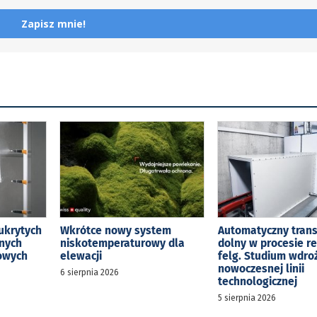
Zapisz mnie!
ukrytych
Wkrótce nowy system
Automatyczny tran
jnych
niskotemperaturowy dla
dolny w procesie r
kowych
elewacji
felg. Studium wdro
nowoczesnej linii
6 sierpnia 2026
technologicznej
5 sierpnia 2026