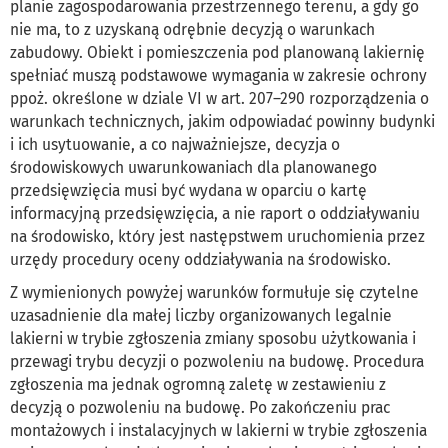
planie zagospodarowania przestrzennego terenu, a gdy go
nie ma, to z uzyskaną odrębnie decyzją o warunkach
zabudowy. Obiekt i pomieszczenia pod planowaną lakiernię
spełniać muszą podstawowe wymagania w zakresie ochrony
ppoż. określone w dziale VI w art. 207–290 rozporządzenia o
warunkach technicznych, jakim odpowiadać powinny budynki
i ich usytuowanie, a co najważniejsze, decyzja o
środowiskowych uwarunkowaniach dla planowanego
przedsięwzięcia musi być wydana w oparciu o kartę
informacyjną przedsięwzięcia, a nie raport o oddziaływaniu
na środowisko, który jest następstwem uruchomienia przez
urzędy procedury oceny oddziaływania na środowisko.
Z wymienionych powyżej warunków formułuje się czytelne
uzasadnienie dla małej liczby organizowanych legalnie
lakierni w trybie zgłoszenia zmiany sposobu użytkowania i
przewagi trybu decyzji o pozwoleniu na budowę. Procedura
zgłoszenia ma jednak ogromną zaletę w zestawieniu z
decyzją o pozwoleniu na budowę. Po zakończeniu prac
montażowych i instalacyjnych w lakierni w trybie zgłoszenia