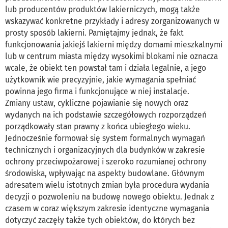
lub producentów produktów lakierniczych, mogą także
wskazywać konkretne przykłady i adresy zorganizowanych w
prosty sposób lakierni. Pamiętajmy jednak, że fakt
funkcjonowania jakiejś lakierni między domami mieszkalnymi
lub w centrum miasta między wysokimi blokami nie oznacza
wcale, że obiekt ten powstał tam i działa legalnie, a jego
użytkownik wie precyzyjnie, jakie wymagania spełniać
powinna jego firma i funkcjonujące w niej instalacje.
Zmiany ustaw, cykliczne pojawianie się nowych oraz
wydanych na ich podstawie szczegółowych rozporządzeń
porządkowały stan prawny z końca ubiegłego wieku.
Jednocześnie formował się system formalnych wymagań
technicznych i organizacyjnych dla budynków w zakresie
ochrony przeciwpożarowej i szeroko rozumianej ochrony
środowiska, wpływając na aspekty budowlane. Głównym
adresatem wielu istotnych zmian była procedura wydania
decyzji o pozwoleniu na budowę nowego obiektu. Jednak z
czasem w coraz większym zakresie identyczne wymagania
dotyczyć zaczęły także tych obiektów, do których bez