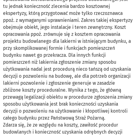
tu jednak konieczność zlecenia bardzo kosztownej
ekspertyzy, którą przygotować może tylko rzeczoznawca
ppoż. z wymaganymi uprawnieniami. Zakres takiej ekspertyzy
obejmuje obiekt, jego instalacje i teren zewnętrzny. Koszt
opracowania ppoż. zrównuje się z kosztem opracowania
projektu budowlanego dla lakierni w istniejącym budynku, a
przy skomplikowanej formie i funkcjach pomieszczeń
budynku nawet go przekracza. Dla innych funkcji
pomieszczeń niż lakiernia zgłoszenie zmiany sposobu
użytkowania nadal jest procedurą nieco tańszą od uzyskania
decyzji o pozwoleniu na budowę, ale dla potrzeb organizacji
lakierni pozwolenie i zgłoszenie generuje w zasadzie
zbliżone koszty proceduralne. Wynika z tego, że główną
przewagą legalizacji obiektu w procedurze zgłoszenia zmiany
sposobu użytkowania jest brak konieczności uzyskania
decyzji o pozwoleniu na użytkowanie i kłopotliwej kontroli
całego budynku przez Państwową Straż Pożarną.
Zdarza się, że ze względu na koszty, zawiłość procedur
budowlanych i konieczność uzyskania odrębnych decyzji