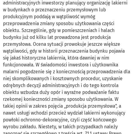
administracyjnych inwestorzy planujący organizację lakierni
w budynkach o przeznaczeniu przemysłowym lub
produkcyjnym poddają w wątpliwość wymóg
przeprowadzenia zmiany sposobu użytkowania części
obiektu. Szczególnie, gdy w pomieszczeniach i halach
budynku już od kilku lat prowadzona jest produkcja
przemysłowa. Ocena sytuacji prowokuje jeszcze większe
wątpliwości, gdy w historii przeznaczenia budynku pojawia
się jakaś historyczna lakiernia, która dawniej w nim
funkcjonowała. W świadomości inwestora i użytkownika
malarni pogodzenie się z koniecznością przeprowadzenia dla
niej skomplikowanych i kosztownych procedur, uzyskanie
odrębnych decyzji administracyjnych i do tego kontrola
obiektu wzbudza duży opór i wyraźne podważanie faktu
rzekomej konieczności zmiany sposobu użytkowania. W
takiej opinii w zakres pojęcia „produkcja przemysłowa”, a
nawet usługi wchodzi przecież wydział lakierni wykonujący
powłoki ochronno-dekoracyjne, czyli część końcowego
wyrobu zakładu. Niestety, w takich przypadkach należy
zapoznać się szczegółowo z treścią art. 71.1 ustawy Prawo