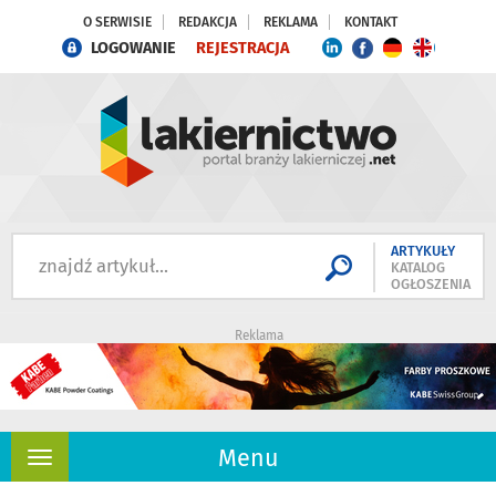
O SERWISIE
REDAKCJA
REKLAMA
KONTAKT
LOGOWANIE
REJESTRACJA
ARTYKUŁY
KATALOG
OGŁOSZENIA
Reklama
Menu
Rozwiń
nawigację