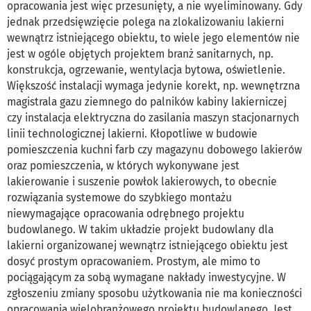
opracowania jest więc przesunięty, a nie wyeliminowany. Gdy
jednak przedsięwzięcie polega na zlokalizowaniu lakierni
wewnątrz istniejącego obiektu, to wiele jego elementów nie
jest w ogóle objętych projektem branż sanitarnych, np.
konstrukcja, ogrzewanie, wentylacja bytowa, oświetlenie.
Większość instalacji wymaga jedynie korekt, np. wewnętrzna
magistrala gazu ziemnego do palników kabiny lakierniczej
czy instalacja elektryczna do zasilania maszyn stacjonarnych
linii technologicznej lakierni. Kłopotliwe w budowie
pomieszczenia kuchni farb czy magazynu dobowego lakierów
oraz pomieszczenia, w których wykonywane jest
lakierowanie i suszenie powłok lakierowych, to obecnie
rozwiązania systemowe do szybkiego montażu
niewymagające opracowania odrębnego projektu
budowlanego. W takim układzie projekt budowlany dla
lakierni organizowanej wewnątrz istniejącego obiektu jest
dosyć prostym opracowaniem. Prostym, ale mimo to
pociągającym za sobą wymagane nakłady inwestycyjne. W
zgłoszeniu zmiany sposobu użytkowania nie ma konieczności
opracowania wielobranżowego projektu budowlanego. Jest