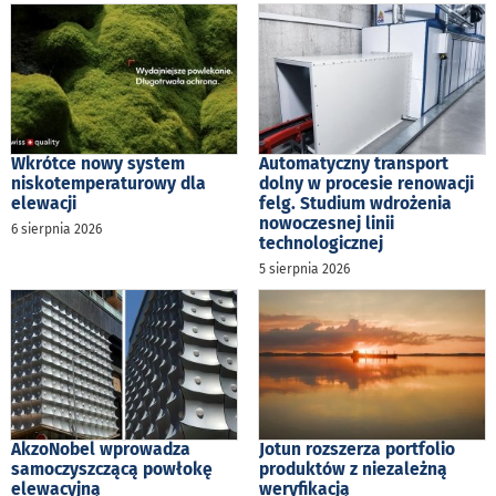
Wkrótce nowy system
Automatyczny transport
niskotemperaturowy dla
dolny w procesie renowacji
elewacji
felg. Studium wdrożenia
nowoczesnej linii
6 sierpnia 2026
technologicznej
5 sierpnia 2026
AkzoNobel wprowadza
Jotun rozszerza portfolio
samoczyszczącą powłokę
produktów z niezależną
elewacyjną
weryfikacją