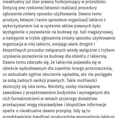
nieaktualny już stan prawny funkcjonujący w przeszłości.
Dotyczą one rzekomej łatwości realizacji procedury
zgłoszenia zmiany sposobu użytkowania. Dawno temu
prostym, łatwym i tanim sposobem organizacji lakierni z
wykorzystaniem luk w systemie aktów prawnych było
wystąpienie o pozwolenie na budowę np. hali magazynowej,
a następnie w trybie zgłoszenia zmiany sposobu użytkowania
organizacja w niej lakierni, omijając wiele drogich i
kłopotliwych procedur związanych wtedy wyłącznie z trybem
uzyskania pozwolenia na budowę dla obiektu z lakiernią.
Dawno temu zdarzało się, że lakiernia pojawiała się w
obiekcie wybudowanym dla zupełnie innego przeznaczenia,
co wzbudzało ogólne oburzenie sąsiadów, ale nie pociągało
za sobą żadnych sankcji prawnych. Takie możliwości
skończyły się lata temu. Niestety, osoby niezwiązane
zawodowo z projektowaniem budynków i wymaganymi dla
nich formalnościami w ramach szczerego doradztwa
przekazywać mogą nieprawdziwe i kłopotliwe informacje
oparte o nieaktualne dawno przepisy. Gdy są to
przedstawiciele handlowi producentów wyposażenia lakierni