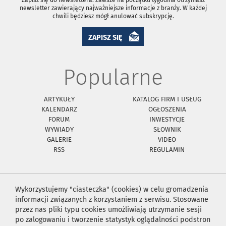
Zapisz się do newslettera. Zawsze na początku tygodnia otrzymasz
newsletter zawierający najważniejsze informacje z branży. W każdej
chwili będziesz mógł anulować subskrypcję.
ZAPISZ SIĘ
Popularne
ARTYKUŁY
KATALOG FIRM I USŁUG
KALENDARZ
OGŁOSZENIA
FORUM
INWESTYCJE
WYWIADY
SŁOWNIK
GALERIE
VIDEO
RSS
REGULAMIN
Wykorzystujemy "ciasteczka" (cookies) w celu gromadzenia
informacji związanych z korzystaniem z serwisu. Stosowane
przez nas pliki typu cookies umożliwiają utrzymanie sesji
po zalogowaniu i tworzenie statystyk oglądalności podstron