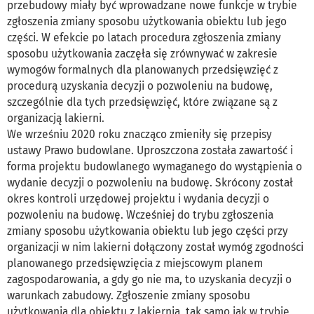
przebudowy miały być wprowadzane nowe funkcje w trybie
zgłoszenia zmiany sposobu użytkowania obiektu lub jego
części. W efekcie po latach procedura zgłoszenia zmiany
sposobu użytkowania zaczęła się zrównywać w zakresie
wymogów formalnych dla planowanych przedsięwzięć z
procedurą uzyskania decyzji o pozwoleniu na budowę,
szczególnie dla tych przedsięwzięć, które związane są z
organizacją lakierni.
We wrześniu 2020 roku znacząco zmieniły się przepisy
ustawy Prawo budowlane. Uproszczona została zawartość i
forma projektu budowlanego wymaganego do wystąpienia o
wydanie decyzji o pozwoleniu na budowę. Skrócony został
okres kontroli urzędowej projektu i wydania decyzji o
pozwoleniu na budowę. Wcześniej do trybu zgłoszenia
zmiany sposobu użytkowania obiektu lub jego części przy
organizacji w nim lakierni dołączony został wymóg zgodności
planowanego przedsięwzięcia z miejscowym planem
zagospodarowania, a gdy go nie ma, to uzyskania decyzji o
warunkach zabudowy. Zgłoszenie zmiany sposobu
użytkowania dla obiektu z lakiernią, tak samo jak w trybie