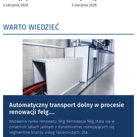
4 sierpnia 2026
3 sierpnia 2026
WARTO WIEDZIEĆ
Automatyczny transport dolny w procesie
renowacji felg.
...
Wyzwania rynku renowacji felg Renowacja felg stała się w
ostatnich latach jednym z dynamiczniej rozwijających się
segmentów branży usług lakierniczych. Dla
...