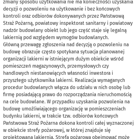
zmiany sposobu użytkowania nie ma konieczności uzyskania
decyzji o pozwoleniu na użytkowanie i bez końcowych
kontroli oraz odbiorów dokonywanych przez Państwową
Straż Pożarną, powiatowy inspektorat sanitarny i powiatowy
nadzór budowlany obiekt lub jego część staje się legalną
lakiernią pod względem wymogów budowlanych.
Główną przewagę zgłoszenia nad decyzją o pozwoleniu na
budowę obrazuje często spotykana sytuacja planowanej
organizacji lakierni w istniejącym dużym obiekcie wśród
pomieszczeń magazynowych, przemysłowych czy
handlowych niestanowiących własności inwestora i
przyszłego użytkownika lakierni. Realizacja wymaganych
procedur budowlanych włącza do udziału w nich osobę lub
firmę posiadającą prawo do rozporządzania nieruchomością
na cele budowlane. W przypadku uzyskania pozwolenia na
budowę umożliwiającego organizację w pomieszczeniach
budynku lakierni, w trakcie tzw. odbiorów końcowych
Państwowa Straż Pożarna dokona kontroli całej wyznaczonej
w obiekcie strefy pożarowej, w której znajduje się
projektowana lakiernia. Strefa pożarowa obejmować może