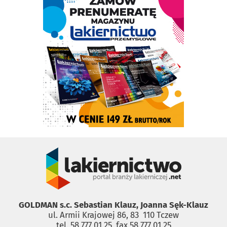
GOLDMAN s.c. Sebastian Klauz, Joanna Sęk-Klauz
ul. Armii Krajowej 86, 83 ­ 110 Tczew
tel. 58 777 01 25, fax 58 777 01 25