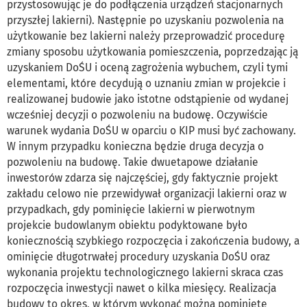
przystosowując je do podłączenia urządzeń stacjonarnych
przyszłej lakierni). Następnie po uzyskaniu pozwolenia na
użytkowanie bez lakierni należy przeprowadzić procedurę
zmiany sposobu użytkowania pomieszczenia, poprzedzając ją
uzyskaniem DoŚU i oceną zagrożenia wybuchem, czyli tymi
elementami, które decydują o uznaniu zmian w projekcie i
realizowanej budowie jako istotne odstąpienie od wydanej
wcześniej decyzji o pozwoleniu na budowę. Oczywiście
warunek wydania DoŚU w oparciu o KIP musi być zachowany.
W innym przypadku konieczna będzie druga decyzja o
pozwoleniu na budowę. Takie dwuetapowe działanie
inwestorów zdarza się najczęściej, gdy faktycznie projekt
zakładu celowo nie przewidywał organizacji lakierni oraz w
przypadkach, gdy pominięcie lakierni w pierwotnym
projekcie budowlanym obiektu podyktowane było
koniecznością szybkiego rozpoczęcia i zakończenia budowy, a
ominięcie długotrwałej procedury uzyskania DoŚU oraz
wykonania projektu technologicznego lakierni skraca czas
rozpoczęcia inwestycji nawet o kilka miesięcy. Realizacja
budowy to okres, w którym wykonać można pominięte