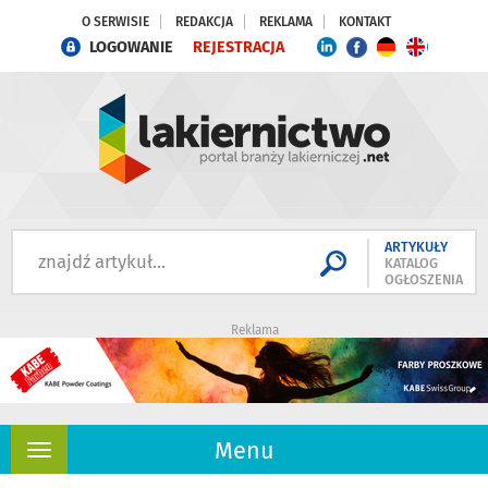
O SERWISIE
REDAKCJA
REKLAMA
KONTAKT
LOGOWANIE
REJESTRACJA
ARTYKUŁY
KATALOG
OGŁOSZENIA
Reklama
Menu
Rozwiń
nawigację