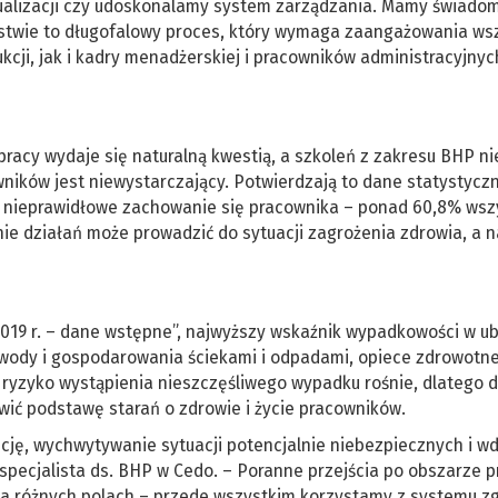
alizacji czy udoskonalamy system zarządzania. Mamy świadom
stwie to długofalowy proces, który wymaga zaangażowania ws
cji, jak i kadry menadżerskiej i pracowników administracyjnyc
racy wydaje się naturalną kwestią, a szkoleń z zakresu BHP ni
ników jest niewystarczający. Potwierdzają to dane statystycz
 nieprawidłowe zachowanie się pracownika – ponad 60,8% wsz
e działań może prowadzić do sytuacji zagrożenia zdrowia, a 
2019 r. – dane wstępne”, najwyższy wskaźnik wypadkowości w u
wody i gospodarowania ściekami i odpadami, opiece zdrowotne
ryzyko wystąpienia nieszczęśliwego wypadku rośnie, dlatego d
ić podstawę starań o zdrowie i życie pracowników.
ję, wychwytywanie sytuacji potencjalnie niebezpiecznych i w
ecjalista ds. BHP w Cedo. – Poranne przejścia po obszarze p
na różnych polach – przede wszystkim korzystamy z systemu z