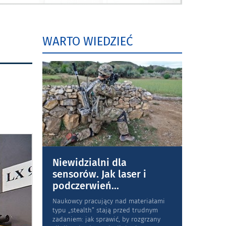
WARTO WIEDZIEĆ
Niewidzialni dla
sensorów. Jak laser i
podczerwień
...
Naukowcy pracujący nad materiałami
typu „stea­lth” stają przed trudnym
zadaniem: jak sprawić, by rozgrzany