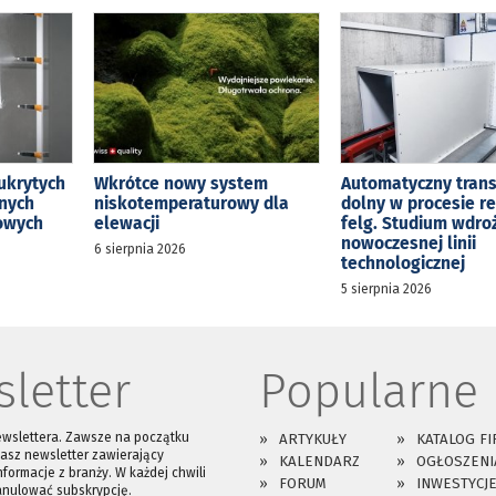
ukrytych
Wkrótce nowy system
Automatyczny tran
jnych
niskotemperaturowy dla
dolny w procesie r
kowych
elewacji
felg. Studium wdro
nowoczesnej linii
6 sierpnia 2026
technologicznej
5 sierpnia 2026
letter
Popularne
ewslettera. Zawsze na początku
ARTYKUŁY
KATALOG FI
asz newsletter zawierający
KALENDARZ
OGŁOSZENI
nformacje z branży. W każdej chwili
FORUM
INWESTYCJ
anulować subskrypcję.