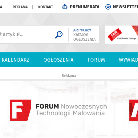
PRENUMERATA
NEWSLETTE
JA
REKLAMA
KONTAKT
ARTYKUŁY
KATALOG
OGŁOSZENIA
KALENDARZ
OGŁOSZENIA
FORUM
WYWIAD
Reklama