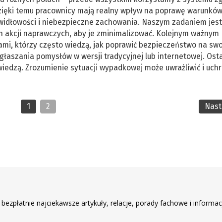
zięki temu pracownicy mają realny wpływ na poprawę warunków 
widłowości i niebezpieczne zachowania. Naszym zadaniem jest
h akcji naprawczych, aby je zminimalizować. Kolejnym ważnym
mi, którzy często wiedzą, jak poprawić bezpieczeństwo na sw
głaszania pomysłów w wersji tradycyjnej lub internetowej. Ost
wiedzą. Zrozumienie sytuacji wypadkowej może uwrażliwić i uchr
1
2
Nas
r
 bezpłatnie najciekawsze artykuły, relacje, porady fachowe i informac