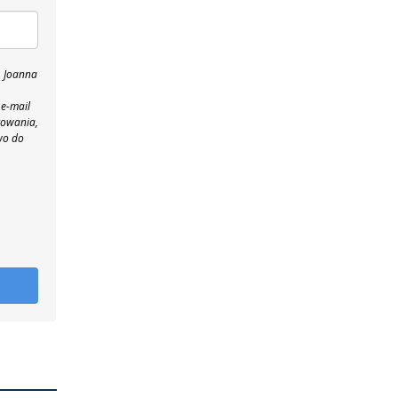
, Joanna
 e-mail
towania,
wo do