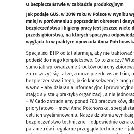
O bezpieczeństwie w zakładzie produkcyjnym
Jak podaje GUS, w 2019 roku w Polsce w wyniku wy
mniej w porównaniu z poprzednim okresem i danymi
bezpieczeństwa i higieny pracy jest jeszcze wiele
przedsiębiorstwa, na których spoczywa odpowiedzi
wygląda to w praktyce opowiada Anna Połchowska –
Specjaliści BHP od lat alarmują, aby nie traktowa
podejść do niego kompleksowo. Co to znaczy? Właś
samo jak wprowadzenie środków ochrony zbiorowej
zatroszczyć się także, a może przede wszystkim,
bezpieczeństwa i tego, jakie konsekwencje mogą 
ważne – aby działania informacyjne i prewencyjne
stając się stałą praktyką organizacji, a nie jedno
– W Cedo zatrudniamy ponad 700 pracowników, dl
priorytetowo – mówi Anna Połchowska, specjalist
celu ich wyeliminowania. Nasze działania wynikaj
bezpieczeństwo techniczne – odpowiednie oznako
parametrów i regularne przeglądy techniczne – ja