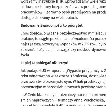
wdrażamy instrukcje BHP, wprowadzamy wiele wizu
budowanie kultury bezpieczeństwa w przedsiębior
pracowników – zarówno osób pracujących na produk
dlatego działamy na wielu polach.
Budowanie świadomości to priorytet
Choć dbałość o własne bezpieczeństwo w miejscu p
brakuje, to ciągle poziom samoświadomości pracow
najczęstszą przyczyną wypadków w 2019 roku było
zdarzeń. Pośpiech, nieuwaga czy nieskoordynowani
życia.
Lepiej zapobiegać niż leczyć
Jak podaje GUS w raporcie „Wypadki przy pracy w 
roku odnotowano w sektorze górnictwa, dostawie 
przetwórstwie przemysłowym. W hali produkcyjnej 
prewencyjne w przedsiębiorstwach powinny stanow
– W Cedo kładziemy bardzo duży nacisk na prewenc
zmian naprawczych – tłumaczy Anna Połchowska, sp
czy cykliczne audyty BHP to podstawa. Działamy 