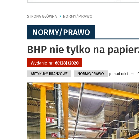
NORMY/PRAWO
STRONA GŁÓWNA
NORMY/PRAWO
BHP nie tylko na papier
Wydanie nr:
6(128)/2020
ARTYKUŁY BRANŻOWE
NORMY/PRAWO
ponad rok temu 01