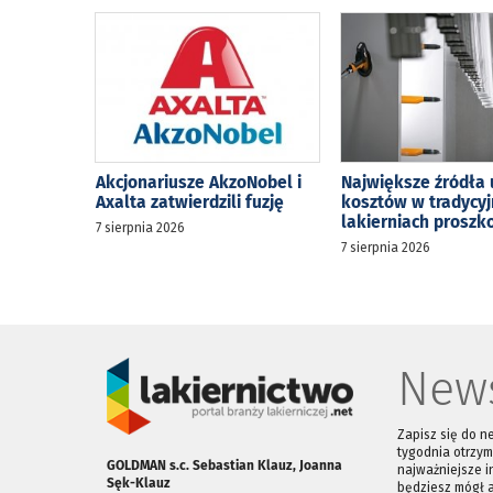
Akcjonariusze AkzoNobel i
Największe źródła 
Axalta zatwierdzili fuzję
kosztów w tradycy
lakierniach prosz
7 sierpnia 2026
7 sierpnia 2026
News
Zapisz się do n
tygodnia otrzym
GOLDMAN s.c. Sebastian Klauz, Joanna
najważniejsze i
Sęk-Klauz
będziesz mógł 