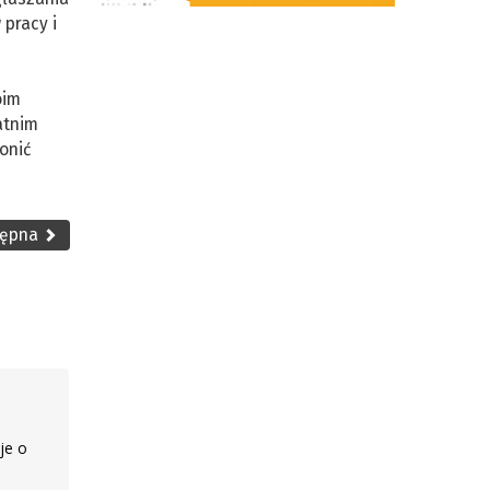
pracy i
oim
atnim
onić
tępna
je o