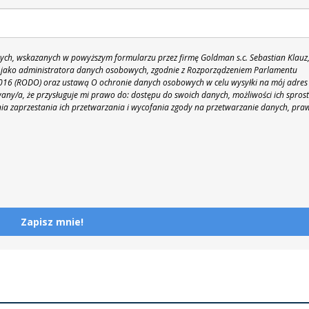
h, wskazanych w powyższym formularzu przez firmę Goldman s.c. Sebastian Klauz
 86 jako administratora danych osobowych, zgodnie z Rozporządzeniem Parlamentu
 2016 (RODO) oraz ustawą O ochronie danych osobowych w celu wysyłki na mój adres
y/a, że przysługuje mi prawo do: dostępu do swoich danych, możliwości ich spros
nia zaprzestania ich przetwarzania i wycofania zgody na przetwarzanie danych, pra
Zapisz mnie!