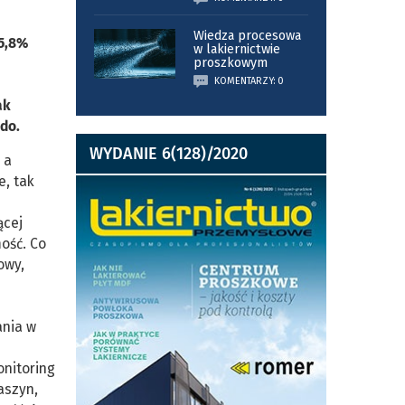
Wiedza procesowa
 5,8%
w lakiernictwie
proszkowym
KOMENTARZY: 0
ak
do.
WYDANIE 6(128)/2020
 a
e, tak
ącej
ość. Co
owy,
ania w
nitoring
aszyn,