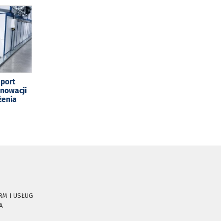
sport
enowacji
żenia
RM I USŁUG
A
E