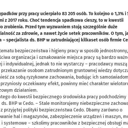
padków przy pracy ucierpiało 83 205 osób. To kolejno o 1,3% i
 z 2017 roku. Choć tendencja spadkowa cieszy, to w kwestii
 do zrobienia. Przed tym wyzwaniem stoją szczególnie duże
alność za zdrowie, a nawet życie setek pracowników. O tym, j
 specjalista ds. BHP w zatrudniającej kilkaset osób firmie Ce
ć tematu bezpieczeństwa i higieny pracy w sposób jednostronny,
ciwa organizacja i oznakowanie miejsca pracy są bardzo ważn
 i indywidualnej, jednak to nie wystarczy – pracodawcy muszą
 o przekazanie osobom zatrudnionym gruntownej wiedzy dotycz
nieść za sobą ryzykowne zachowania, budując ich samoświadom
 przyniosły oczekiwany efekt, powinny mieć charakter wielotor
razowym działaniem.
atego do kwestii bezpiecznego środowiska pracy podchodzimy
a ds. BHP w Cedo. – Stale monitorujemy niebezpieczne zachow
ą z przyjętej polityki bezpieczeństwa Cedo. Dbamy zarówno o
wanie hal i magazynów, zabezpieczenie urządzeń i maszyn, mo
k i systemowe – szkolimy pracowników z bezpiecznej obsługi m