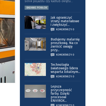
silnik pojazdu czy kadłub okrętu
...
BADANIE POWŁOK
Jak ograniczyć
straty materiałowe
i zwiększyć
...
KOMENTARZY: 0
Budujemy malarnię
proszkową. Na co
zwrócić uwagę
przy
...
KOMENTARZY: 0
Technologia
światowego lidera
wsparta lokalnym
...
KOMENTARZY: 0
Lepsza
przyczepność
farby. Dzięki
procesowi
ENVIROX
...
KOMENTARZY: 0