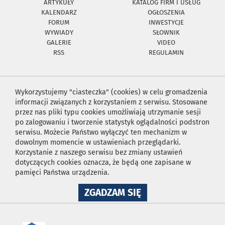
ARTYKUŁY
KATALOG FIRM I USŁUG
KALENDARZ
OGŁOSZENIA
FORUM
INWESTYCJE
WYWIADY
SŁOWNIK
GALERIE
VIDEO
RSS
REGULAMIN
Wykorzystujemy "ciasteczka" (cookies) w celu gromadzenia
informacji związanych z korzystaniem z serwisu. Stosowane
przez nas pliki typu cookies umożliwiają utrzymanie sesji
po zalogowaniu i tworzenie statystyk oglądalności podstron
serwisu. Możecie Państwo wyłączyć ten mechanizm w
dowolnym momencie w ustawieniach przeglądarki.
Korzystanie z naszego serwisu bez zmiany ustawień
dotyczących cookies oznacza, że będą one zapisane w
pamięci Państwa urządzenia.
NA
ZGADZAM SIĘ
WYKORZYSTANIE
PLIKÓW
COOKIES