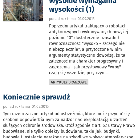
Wysokie wymagania
wysokości (1)
ponad rok temu 01.09.2015
Poprzedni artykuł traktujący o robotach
antykorozyjnych wykonywanych powyżej
poziomu "0" dostatecznie uzasadnił
równoznaczność "wysoko = szczególnie
niebezpiecznie", a przytoczone w nim
argumenty statystyczne dowodzą, że ta
zależność ma charakter progresywny i
zagrożenia - jak przysłowiowy "wróg" -
czają się wszędzie, przy czym
...
ARTYKUŁY BRANŻOWE
Koniecznie sprawdź
ponad rok temu 01.09.2015
Tym razem zacznę artykuł od ostrzeżenia, które może przydać się
osobom odpowiedzialnym za nadzór nad eksploatacją urządzeń
służących ochronie środowiska. Otóż zgodnie z art. 62 ustawy Prawo
budowlane, nie tylko obiekty budowlane, takie jak: budynki,
budowle i instalacje narażone na szkodliwe wpływy atmosferyczne