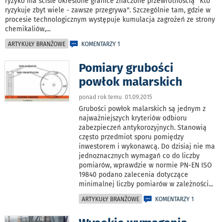
ryzyko ma ściśle określone granice znaczone przewrotnością "Kto
ryzykuje zbyt wiele - zawsze przegrywa". Szczególnie tam, gdzie w
procesie technologicznym występuje kumulacja zagrożeń ze strony
chemikaliów,
...
ARTYKUŁY BRANŻOWE
KOMENTARZY 1
Pomiary grubości
powłok malarskich
ponad rok temu 01.09.2015
Grubości powłok malarskich są jednym z
najważniejszych kryteriów odbioru
zabezpieczeń antykorozyjnych. Stanowią
często przedmiot sporu pomiędzy
inwestorem i wykonawcą. Do dzisiaj nie ma
jednoznacznych wymagań co do liczby
pomiarów, wprawdzie w normie PN-EN ISO
19840 podano zalecenia dotyczące
minimalnej liczby pomiarów w zależności
...
ARTYKUŁY BRANŻOWE
KOMENTARZY 1