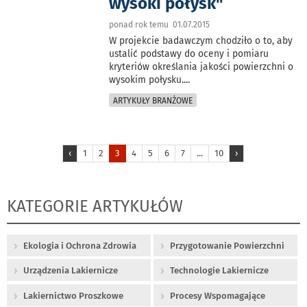
wysoki połysk"
ponad rok temu 01.07.2015
W projekcie badawczym chodziło o to, aby
ustalić podstawy do oceny i pomiaru
kryteriów określania jakości powierzchni o
wysokim połysku.
...
ARTYKUŁY BRANŻOWE
‹
1
2
3
4
5
6
7
...
10
›
KATEGORIE ARTYKUŁÓW
Ekologia i Ochrona Zdrowia
Przygotowanie Powierzchni
Urządzenia Lakiernicze
Technologie Lakiernicze
Lakiernictwo Proszkowe
Procesy Wspomagające