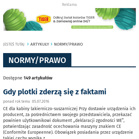
Reklama
ARTYKUŁY
NORMY/PRAWO
JESTEŚ TUTAJ
NORMY/PRAWO
Dostępne
149 artykułów
Gdy plotki zderzą się z faktami
ponad rok temu 05.07.2016
CE dla kabiny lakierniczo-suszarniczej Przy dostawie urządzenia ich
producent, za pośrednictwem swojego przedstawiciela, przekazać
powinien użytkownikowi dokument „deklaracji zgodności WE”,
potwierdzając zasadność ocechowania maszyny znakiem CE
(Conformite Europeenne). Obowiązek posiadania przez urządzenie
takiej cechy wynika z
...