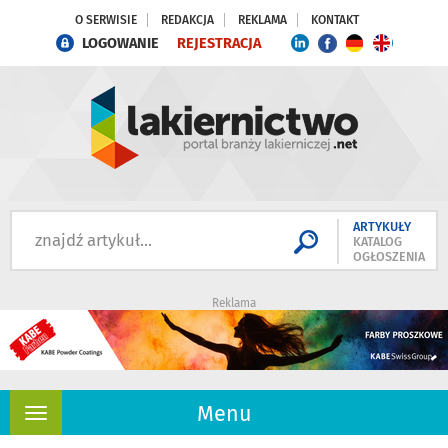
O SERWISIE
REDAKCJA
REKLAMA
KONTAKT
LOGOWANIE
REJESTRACJA
ARTYKUŁY
KATALOG
OGŁOSZENIA
Reklama
Menu
Rozwiń
nawigację