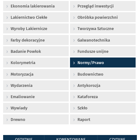
Ekonomia lakierowania
Przegląd inwestycji
Lakiernictwo Ciekłe
Obróbka powierzchni
Wyroby Lakiernicze
Tworzywa Sztuczne
Farby dekoracyjne
Galwanotechnika
Badanie Powłok
Fundusze unijne
Kolorymetria
Normy/Prawo
Motoryzacja
Budownictwo
Wydarzenia
Antykorozja
Emaliowanie
Kataforeza
Wywiady
Szkło
Drewno
Raport
OSTATNIE
KOMENTOWANE
CZYTANE