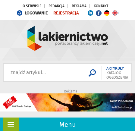
O SERWISIE
REDAKCJA
REKLAMA
KONTAKT
LOGOWANIE
REJESTRACJA
ARTYKUŁY
KATALOG
OGŁOSZENIA
Reklama
Menu
Rozwiń
nawigację