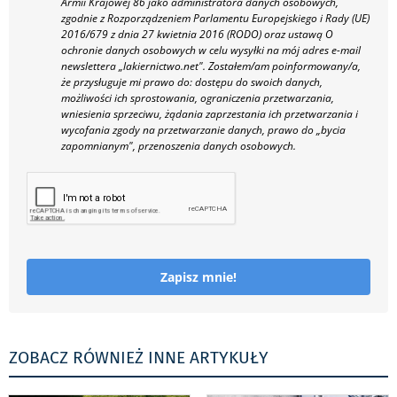
Armii Krajowej 86 jako administratora danych osobowych,
zgodnie z Rozporządzeniem Parlamentu Europejskiego i Rady (UE)
2016/679 z dnia 27 kwietnia 2016 (RODO) oraz ustawą O
ochronie danych osobowych w celu wysyłki na mój adres e-mail
newslettera „lakiernictwo.net".
Zostałem/am poinformowany/a,
że przysługuje mi prawo do: dostępu do swoich danych,
możliwości ich sprostowania, ograniczenia przetwarzania,
wniesienia sprzeciwu, żądania zaprzestania ich przetwarzania i
wycofania zgody na przetwarzanie danych, prawo do „bycia
zapomnianym", przenoszenia danych osobowych.
Zapisz mnie!
ZOBACZ RÓWNIEŻ INNE ARTYKUŁY