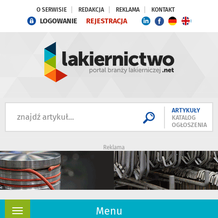
O SERWISIE
REDAKCJA
REKLAMA
KONTAKT
LOGOWANIE
REJESTRACJA
ARTYKUŁY
KATALOG
OGŁOSZENIA
Reklama
Menu
Rozwiń