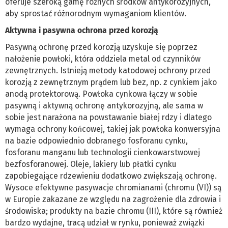
oferuje szeroką gamę różnych środków antykorozyjnych,
aby sprostać różnorodnym wymaganiom klientów.
Aktywna i pasywna ochrona przed korozją
Pasywną ochronę przed korozją uzyskuje się poprzez
nałożenie powłoki, która oddziela metal od czynników
zewnętrznych. Istnieją metody katodowej ochrony przed
korozją z zewnętrznym prądem lub bez, np. z cynkiem jako
anodą protektorową. Powłoka cynkowa łączy w sobie
pasywną i aktywną ochronę antykorozyjną, ale sama w
sobie jest narażona na powstawanie białej rdzy i dlatego
wymaga ochrony końcowej, takiej jak powłoka konwersyjna
na bazie odpowiednio dobranego fosforanu cynku,
fosforanu manganu lub technologii cienkowarstwowej
bezfosforanowej. Oleje, lakiery lub płatki cynku
zapobiegające rdzewieniu dodatkowo zwiększają ochronę.
Wysoce efektywne pasywacje chromianami (chromu (VI)) są
w Europie zakazane ze względu na zagrożenie dla zdrowia i
środowiska; produkty na bazie chromu (III), które są również
bardzo wydajne, tracą udział w rynku, ponieważ związki