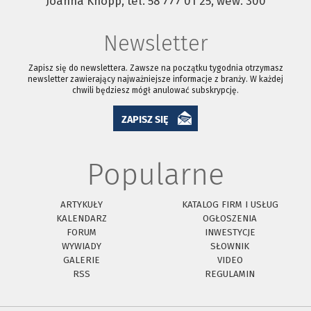
Joanna Knopp, tel. 58 777 01 25, wew. 300
Newsletter
Zapisz się do newslettera. Zawsze na początku tygodnia otrzymasz
newsletter zawierający najważniejsze informacje z branży. W każdej
chwili będziesz mógł anulować subskrypcję.
ZAPISZ SIĘ
Popularne
ARTYKUŁY
KATALOG FIRM I USŁUG
KALENDARZ
OGŁOSZENIA
FORUM
INWESTYCJE
WYWIADY
SŁOWNIK
GALERIE
VIDEO
RSS
REGULAMIN