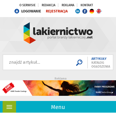
O SERWISIE
REDAKCJA
REKLAMA
KONTAKT
LOGOWANIE
REJESTRACJA
ARTYKUŁY
KATALOG
OGŁOSZENIA
Reklama
Menu
Rozwiń
nawigację