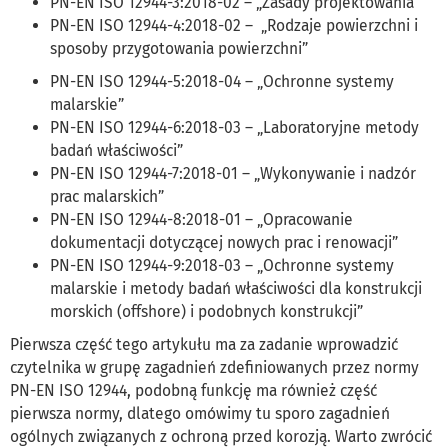
PN-EN ISO 12944-3:2018-02 – „Zasady projektowania”
PN-EN ISO 12944-4:2018-02 – „Rodzaje powierzchni i
sposoby przygotowania powierzchni”
PN-EN ISO 12944-5:2018-04 – „Ochronne systemy
malarskie”
PN-EN ISO 12944-6:2018-03 – „Laboratoryjne metody
badań właściwości”
PN-EN ISO 12944-7:2018-01 – „Wykonywanie i nadzór
prac malarskich”
PN-EN ISO 12944-8:2018-01 – „Opracowanie
dokumentacji dotyczącej nowych prac i renowacji”
PN-EN ISO 12944-9:2018-03 – „Ochronne systemy
malarskie i metody badań właściwości dla konstrukcji
morskich (offshore) i podobnych konstrukcji”
Pierwsza część tego artykułu ma za zadanie wprowadzić
czytelnika w grupę zagadnień zdefiniowanych przez normy
PN-EN ISO 12944, podobną funkcję ma również część
pierwsza normy, dlatego omówimy tu sporo zagadnień
ogólnych związanych z ochroną przed korozją. Warto zwrócić