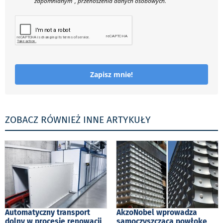
zapomnianym", przenoszenia danych osobowych.
Zapisz mnie!
ZOBACZ RÓWNIEŻ INNE ARTYKUŁY
Automatyczny transport
AkzoNobel wprowadza
dolny w procesie renowacji
samoczyszczącą powłokę