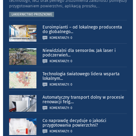
technologii, lecz brak pełnego zrozumienia zależności pomiędzy
przygotowaniem powierzchni, aplikacją proszku,
...
LAKIERNICTWO PROSZKOWE
Euroimpianti – od lokalnego producenta
do globalnego
...
KOMENTARZY: 0
Niewidzialni dla sensorów. Jak laser i
podczerwień
...
KOMENTARZY: 0
Technologia światowego lidera wsparta
lokalnym
...
KOMENTARZY: 0
Automatyczny transport dolny w procesie
renowacji felg.
...
KOMENTARZY: 0
Co naprawdę decyduje o jakości
przygotowania powierzchni?
KOMENTARZY: 0