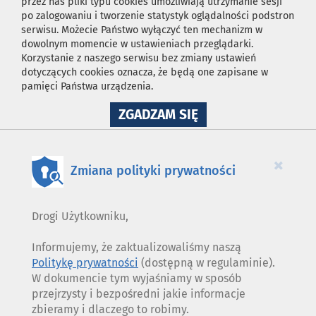
przez nas pliki typu cookies umożliwiają utrzymanie sesji
po zalogowaniu i tworzenie statystyk oglądalności podstron
serwisu. Możecie Państwo wyłączyć ten mechanizm w
dowolnym momencie w ustawieniach przeglądarki.
Korzystanie z naszego serwisu bez zmiany ustawień
dotyczących cookies oznacza, że będą one zapisane w
pamięci Państwa urządzenia.
NA
ZGADZAM SIĘ
WYKORZYSTANIE
PLIKÓW
COOKIES
×
Zmiana polityki prywatności
Drogi Użytkowniku,
Informujemy, że zaktualizowaliśmy naszą
Politykę prywatności
(dostępną w regulaminie).
W dokumencie tym wyjaśniamy w sposób
przejrzysty i bezpośredni jakie informacje
zbieramy i dlaczego to robimy.