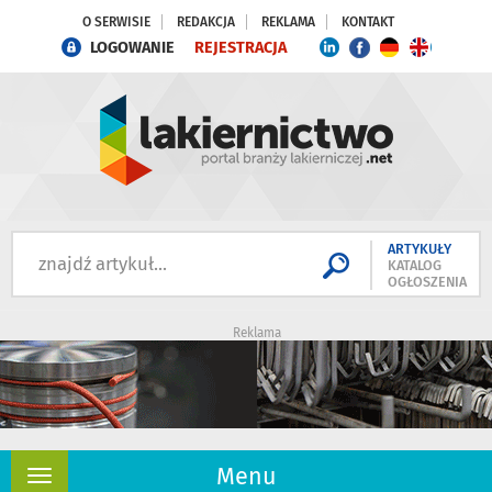
O SERWISIE
REDAKCJA
REKLAMA
KONTAKT
LOGOWANIE
REJESTRACJA
ARTYKUŁY
KATALOG
OGŁOSZENIA
Reklama
Menu
Rozwiń