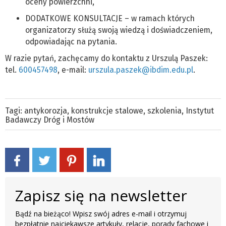
oceny powierzchni,
DODATKOWE KONSULTACJE – w ramach których
organizatorzy służą swoją wiedzą i doświadczeniem,
odpowiadając na pytania.
W razie pytań, zachęcamy do kontaktu z Urszulą Paszek:
tel.
600457498
, e-mail:
urszula.paszek@ibdim.edu.pl
.
Tagi:
antykorozja
,
konstrukcje stalowe
,
szkolenia
,
Instytut
Badawczy Dróg i Mostów
Zapisz się na newsletter
Bądź na bieżąco! Wpisz swój adres e-mail i otrzymuj
bezpłatnie najciekawsze artykuły, relacje, porady fachowe i