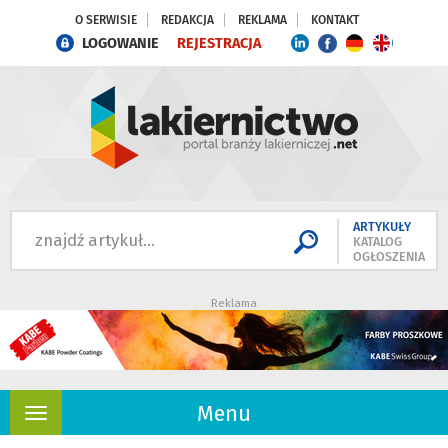
O SERWISIE
REDAKCJA
REKLAMA
KONTAKT
LOGOWANIE
REJESTRACJA
ARTYKUŁY
KATALOG
OGŁOSZENIA
Reklama
Menu
Rozwiń
nawigację