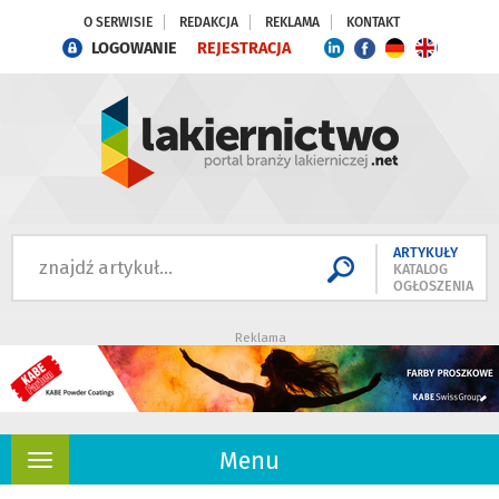
O SERWISIE
REDAKCJA
REKLAMA
KONTAKT
LOGOWANIE
REJESTRACJA
ARTYKUŁY
KATALOG
OGŁOSZENIA
Reklama
Menu
Rozwiń
nawigację