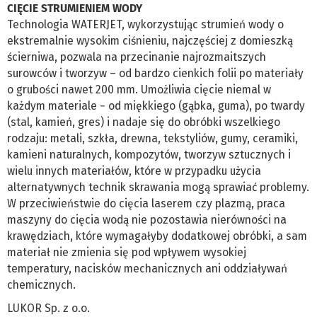
CIĘCIE STRUMIENIEM WODY
Technologia WATERJET, wykorzystując strumień wody o
ekstremalnie wysokim ciśnieniu, najczęściej z domieszką
ścierniwa, pozwala na przecinanie najrozmaitszych
surowców i tworzyw – od bardzo cienkich folii po materiały
o grubości nawet 200 mm. Umożliwia cięcie niemal w
każdym materiale − od miękkiego (gąbka, guma), po twardy
(stal, kamień, gres) i nadaje się do obróbki wszelkiego
rodzaju: metali, szkła, drewna, tekstyliów, gumy, ceramiki,
kamieni naturalnych, kompozytów, tworzyw sztucznych i
wielu innych materiałów, które w przypadku użycia
alternatywnych technik skrawania mogą sprawiać problemy.
W przeciwieństwie do cięcia laserem czy plazmą, praca
maszyny do cięcia wodą nie pozostawia nierówności na
krawędziach, które wymagałyby dodatkowej obróbki, a sam
materiał nie zmienia się pod wpływem wysokiej
temperatury, nacisków mechanicznych ani oddziaływań
chemicznych.
LUKOR Sp. z o.o.