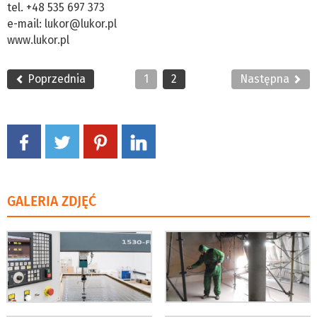
tel. +48 535 697 373
e-mail:
lukor@lukor.pl
www.lukor.pl
Poprzednia
1
2
Następna
GALERIA ZDJĘĆ