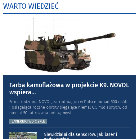
WARTO WIEDZIEĆ
Farba kamuflażowa w projekcie K9. NOVOL
wspiera
...
Firma rodzinna NOVOL, zatrudniająca w Polsce ponad 500 osób
i osiągająca roczne obroty sięgające niemal 0,5 mld złotych, od
niemal 50 lat rozwija polską myśl
...
LAKIERNICTWO CIEKŁE
Niewidzialni dla sensorów. Jak laser i