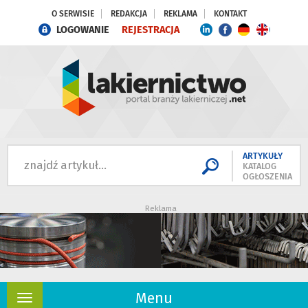
O SERWISIE
REDAKCJA
REKLAMA
KONTAKT
LOGOWANIE
REJESTRACJA
ARTYKUŁY
KATALOG
OGŁOSZENIA
Reklama
Menu
Rozwiń