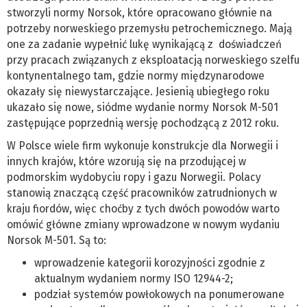
stworzyli normy Norsok, które opracowano głównie na
potrzeby norweskiego przemysłu petrochemicznego. Mają
one za zadanie wypełnić lukę wynikającą z doświadczeń
przy pracach związanych z eksploatacją norweskiego szelfu
kontynentalnego tam, gdzie normy międzynarodowe
okazały się niewystarczające. Jesienią ubiegłego roku
ukazało się nowe, siódme wydanie normy Norsok M-501
zastępujące poprzednią wersję pochodzącą z 2012 roku.
W Polsce wiele firm wykonuje konstrukcje dla Norwegii i
innych krajów, które wzorują się na przodującej w
podmorskim wydobyciu ropy i gazu Norwegii. Polacy
stanowią znaczącą część pracowników zatrudnionych w
kraju fiordów, więc choćby z tych dwóch powodów warto
omówić główne zmiany wprowadzone w nowym wydaniu
Norsok M-501. Są to:
wprowadzenie kategorii korozyjności zgodnie z
aktualnym wydaniem normy ISO 12944-2;
podział systemów powłokowych na ponumerowane