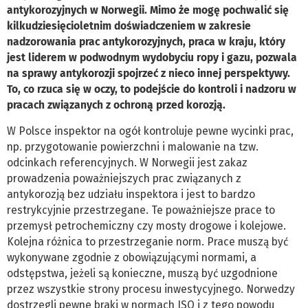
antykorozyjnych w Norwegii. Mimo że mogę pochwalić się
kilkudziesięcioletnim doświadczeniem w zakresie
nadzorowania prac antykorozyjnych, praca w kraju, który
jest liderem w podwodnym wydobyciu ropy i gazu, pozwala
na sprawy antykorozji spojrzeć z nieco innej perspektywy.
To, co rzuca się w oczy, to podejście do kontroli i nadzoru w
pracach związanych z ochroną przed korozją.
W Polsce inspektor na ogół kontroluje pewne wycinki prac,
np. przygotowanie powierzchni i malowanie na tzw.
odcinkach referencyjnych. W Norwegii jest zakaz
prowadzenia poważniejszych prac związanych z
antykorozją bez udziału inspektora i jest to bardzo
restrykcyjnie przestrzegane. Te poważniejsze prace to
przemysł petrochemiczny czy mosty drogowe i kolejowe.
Kolejna różnica to przestrzeganie norm. Prace muszą być
wykonywane zgodnie z obowiązującymi normami, a
odstępstwa, jeżeli są konieczne, muszą być uzgodnione
przez wszystkie strony procesu inwestycyjnego. Norwedzy
dostrzegli pewne braki w normach ISO i z tego powodu