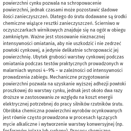
powierzchni cynku pozwala na schropowacenie
powierzchni, jednak czasami może pozostawić śladowe
ilości zanieczyszczeń. Dlatego do śrutu dodawane są środki
chemiczne wiążące resztki zanieczyszczeń. Ścierniwo w
oczyszczarkach wirnikowych znajduje się na ogół w obiegu
zamkniętym. Ważne jest stosowanie nieznacznej
intensywności omiatania, aby nie uszkodzić i nie zedrzeć
powłoki cynkowej, a jedynie delikatnie schropowacić jej
powierzchnię. Ubytek grubości warstwy cynkowej podczas
omiatania podczas testów praktycznych prowadzonych w
malarniach wynosi 4–9% – w zależności od intensywności
prowadzenia zabiegu. Mechaniczne przygotowanie
powierzchni pozwala na uzyskanie wyższej adhezji powłoki
proszkowej do warstwy cynku, jednak jest około dwa razy
droższe w zastosowaniu ze względu na koszt energii
elektrycznej potrzebnej do pracy silników rzutników śrutu.
Obróbka chemiczna powierzchni wyrobów ocynkowanych
jest równie często prowadzona w procesach łączących
mycie alkaliczne i wytworzenie warstwy konwersyjnej (np.
fosforanów żelaza lub cyrkonu). Procesy chemiczne