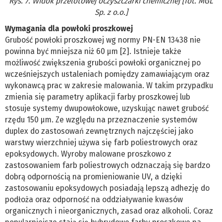
Rys. 7. Widok przelotowej oczyszczarki chemicznej [fot. MGL
Sp. z o.o.]
Wymagania dla powłoki proszkowej
Grubość powłoki proszkowej wg normy PN-EN 13438 nie
powinna być mniejsza niż 60 µm [2]. Istnieje także
możliwość zwiększenia grubości powłoki organicznej po
wcześniejszych ustaleniach pomiędzy zamawiającym oraz
wykonawcą prac w zakresie malowania. W takim przypadku
zmienia się parametry aplikacji farby proszkowej lub
stosuje systemy dwupowłokowe, uzyskując nawet grubość
rzędu 150 μm. Ze względu na przeznaczenie systemów
duplex do zastosowań zewnętrznych najczęściej jako
warstwy wierzchniej używa się farb poliestrowych oraz
epoksydowych. Wyroby malowane proszkowo z
zastosowaniem farb poliestrowych odznaczają się bardzo
dobrą odpornością na promieniowanie UV, a dzięki
zastosowaniu epoksydowych posiadają lepszą adhezję do
podłoża oraz odporność na oddziaływanie kwasów
organicznych i nieorganicznych, zasad oraz alkoholi. Coraz