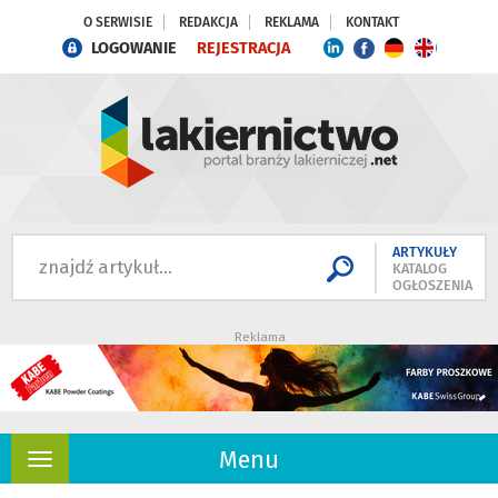
O SERWISIE
REDAKCJA
REKLAMA
KONTAKT
LOGOWANIE
REJESTRACJA
ARTYKUŁY
KATALOG
OGŁOSZENIA
Reklama
Menu
Rozwiń
nawigację