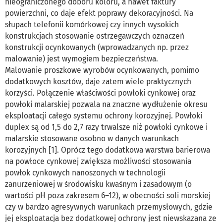
nieograniczonego doboru koloru, a nawet faktury
powierzchni, co daje efekt poprawy dekoracyjności. Na
słupach telefonii komórkowej czy innych wysokich
konstrukcjach stosowanie ostrzegawczych oznaczeń
konstrukcji ocynkowanych (wprowadzanych np. przez
malowanie) jest wymogiem bezpieczeństwa.
Malowanie proszkowe wyrobów ocynkowanych, pomimo
dodatkowych kosztów, daje zatem wiele praktycznych
korzyści. Połączenie właściwości powłoki cynkowej oraz
powłoki malarskiej pozwala na znaczne wydłużenie okresu
eksploatacji całego systemu ochrony korozyjnej. Powłoki
duplex są od 1,5 do 2,7 razy trwalsze niż powłoki cynkowe i
malarskie stosowane osobno w danych warunkach
korozyjnych [1]. Oprócz tego dodatkowa warstwa barierowa
na powłoce cynkowej zwiększa możliwości stosowania
powłok cynkowych nanoszonych w technologii
zanurzeniowej w środowisku kwaśnym i zasadowym (o
wartości pH poza zakresem 6–12), w obecności soli morskiej
czy w bardzo agresywnych warunkach przemysłowych, gdzie
jej eksploatacja bez dodatkowej ochrony jest niewskazana ze