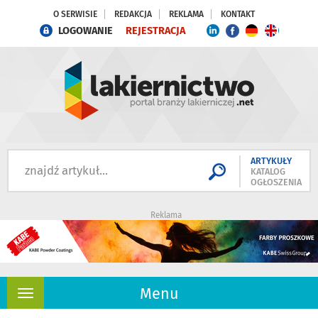
O SERWISIE
REDAKCJA
REKLAMA
KONTAKT
LOGOWANIE
REJESTRACJA
ARTYKUŁY
KATALOG
OGŁOSZENIA
Reklama
Menu
Rozwiń
nawigację