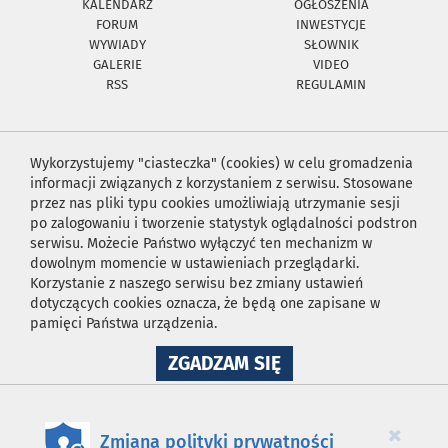
KALENDARZ
OGŁOSZENIA
FORUM
INWESTYCJE
WYWIADY
SŁOWNIK
GALERIE
VIDEO
RSS
REGULAMIN
Wykorzystujemy "ciasteczka" (cookies) w celu gromadzenia
informacji związanych z korzystaniem z serwisu. Stosowane
przez nas pliki typu cookies umożliwiają utrzymanie sesji
po zalogowaniu i tworzenie statystyk oglądalności podstron
serwisu. Możecie Państwo wyłączyć ten mechanizm w
dowolnym momencie w ustawieniach przeglądarki.
Korzystanie z naszego serwisu bez zmiany ustawień
dotyczących cookies oznacza, że będą one zapisane w
pamięci Państwa urządzenia.
NA
ZGADZAM SIĘ
WYKORZYSTANIE
PLIKÓW
COOKIES
×
Zmiana polityki prywatności