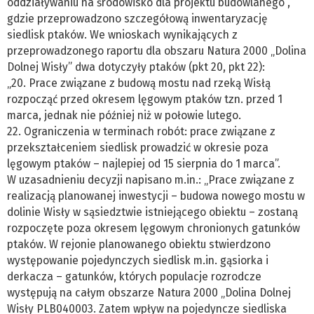
oddziaływaniu na środowisko dla projektu budowlanego”,
gdzie przeprowadzono szczegółową inwentaryzację
siedlisk ptaków. We wnioskach wynikających z
przeprowadzonego raportu dla obszaru Natura 2000 „Dolina
Dolnej Wisły” dwa dotyczyły ptaków (pkt 20, pkt 22):
„20. Prace związane z budową mostu nad rzeką Wisłą
rozpocząć przed okresem lęgowym ptaków tzn. przed 1
marca, jednak nie później niż w połowie lutego.
22. Ograniczenia w terminach robót: prace związane z
przekształceniem siedlisk prowadzić w okresie poza
lęgowym ptaków – najlepiej od 15 sierpnia do 1 marca”.
W uzasadnieniu decyzji napisano m.in.: „Prace związane z
realizacją planowanej inwestycji – budowa nowego mostu w
dolinie Wisły w sąsiedztwie istniejącego obiektu – zostaną
rozpoczęte poza okresem lęgowym chronionych gatunków
ptaków. W rejonie planowanego obiektu stwierdzono
występowanie pojedynczych siedlisk m.in. gąsiorka i
derkacza – gatunków, których populacje rozrodcze
występują na całym obszarze Natura 2000 „Dolina Dolnej
Wisły PLB040003. Zatem wpływ na pojedyncze siedliska