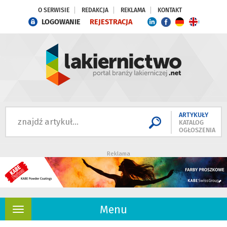
O SERWISIE
REDAKCJA
REKLAMA
KONTAKT
LOGOWANIE
REJESTRACJA
ARTYKUŁY
KATALOG
OGŁOSZENIA
Reklama
Menu
Rozwiń
nawigację