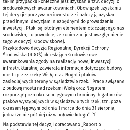
takim przypadku konieczne jest uzyskanie tzw. decyzji o
środowiskowych uwarunkowaniach. Obowiązek uzyskania
tej decyzji spoczywa na inwestorze i należy ją uzyskać
przed innymi decyzjami niezbędnymi do prowadzenia
inwestycji. Ptaki są istotnym elementem otaczającego nas
środowiska, co powoduje, że konieczne jest uwzględnienie
tego w decyzji środowiskowej.
Przykładowo decyzja Regionalnej Dyrekcji Ochrony
Środowiska (RDOŚ) określająca środowiskowe
uwarunkowania zgody na realizację nowej inwestycji
infrastrukturalnej zawierała informacje dotycząca budowy
mostu przez rzekę Wisłę oraz Nogat i ptaków
zasiedlających tereny w sąsiedztwie rzek: „Prace związane
z budową mostu nad rzekami Wisłą oraz Nogatem
rozpocząć poza okresem lęgowym chronionych gatunków
ptaków występujących w sąsiedztwie tych rzek, tzn. poza
okresem lęgowym od dnia 1 marca do dnia 31 sierpnia,
jednakże nie później niż w połowie lutego”. [1]
Na podstawie tej decyzji opracowano „Raport o