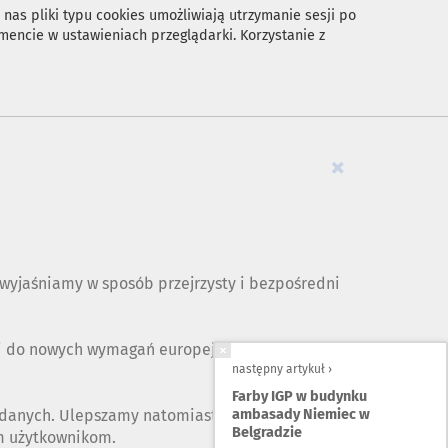
nas pliki typu cookies umożliwiają utrzymanie sesji po
encie w ustawieniach przeglądarki. Korzystanie z
×
yjaśniamy w sposób przejrzysty i bezpośredni
ji do nowych wymagań europejskiego
następny artykuł ›
Farby IGP w budynku
ambasady Niemiec w
 danych. Ulepszamy natomiast opis naszych
Belgradzie
ym użytkownikom.