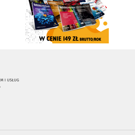
RM I USŁUG
A