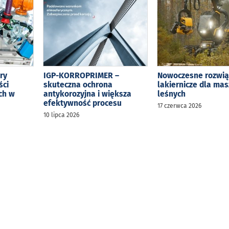
ry
IGP-KORROPRIMER –
Nowoczesne rozwią
ści
skuteczna ochrona
lakiernicze dla ma
ch w
antykorozyjna i większa
leśnych
efektywność procesu
17 czerwca 2026
10 lipca 2026