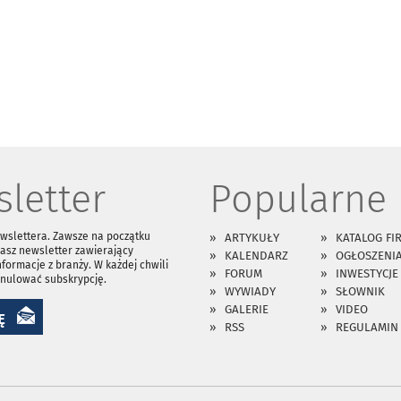
letter
Popularne
ewslettera. Zawsze na początku
ARTYKUŁY
KATALOG FI
asz newsletter zawierający
KALENDARZ
OGŁOSZENI
nformacje z branży. W każdej chwili
FORUM
INWESTYCJE
anulować subskrypcję.
WYWIADY
SŁOWNIK
GALERIE
VIDEO
Ę
RSS
REGULAMIN