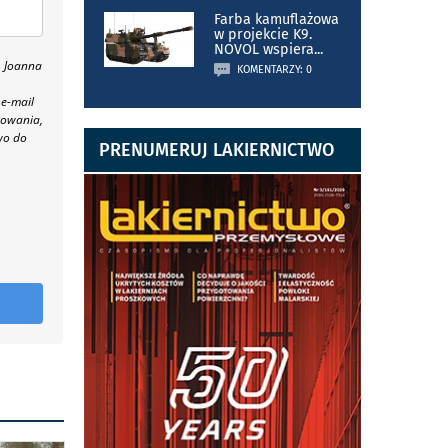
Farba kamuflażowa
w projekcie K9.
NOVOL wspiera
...
, Joanna
KOMENTARZY: 0
 e-mail
towania,
wo do
PRENUMERUJ LAKIERNICTWO