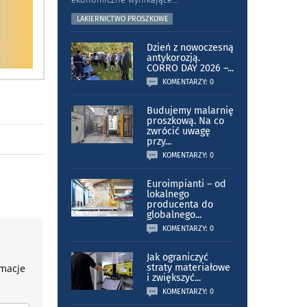
LAKIERNICTWO PROSZKOWE
Dzień z nowoczesną
antykorozją.
CORRO DAY 2026 –
...
KOMENTARZY: 0
Budujemy malarnię
proszkową. Na co
zwrócić uwagę
przy
...
KOMENTARZY: 0
Euroimpianti – od
lokalnego
producenta do
globalnego
...
KOMENTARZY: 0
Jak ograniczyć
rmacje
straty materiałowe
i zwiększyć
...
KOMENTARZY: 0