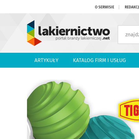
O SERWISIE
REDAKC
ARTYKUŁY
KATALOG FIRM I USŁUG