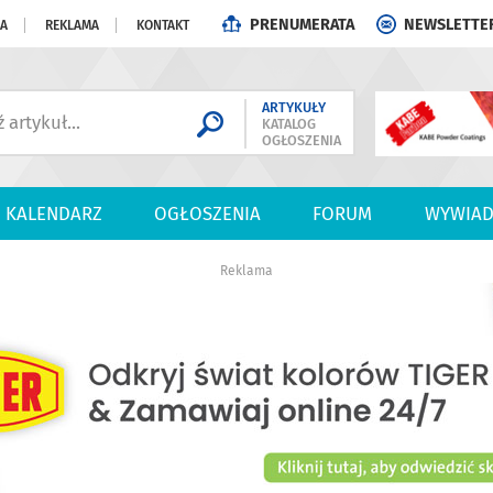
PRENUMERATA
NEWSLETTE
JA
REKLAMA
KONTAKT
ARTYKUŁY
KATALOG
OGŁOSZENIA
KALENDARZ
OGŁOSZENIA
FORUM
WYWIAD
Reklama