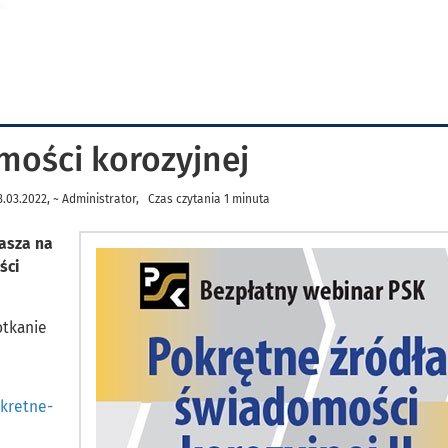
mości korozyjnej
03.2022, ~ Administrator, Czas czytania 1 minuta
rasza na
ści
otkanie
okretne-