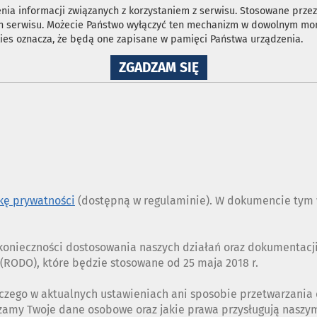
ia informacji związanych z korzystaniem z serwisu. Stosowane przez 
ron serwisu. Możecie Państwo wyłączyć ten mechanizm w dowolnym mom
ies oznacza, że będą one zapisane w pamięci Państwa urządzenia.
NA
ZGADZAM SIĘ
WYKORZYSTANIE
PLIKÓW
COOKIES
ykę prywatności
(dostępną w regulaminie). W dokumencie tym w
z konieczności dostosowania naszych działań oraz dokumentac
RODO), które będzie stosowane od 25 maja 2018 r.
czego w aktualnych ustawieniach ani sposobie przetwarzania
rzamy Twoje dane osobowe oraz jakie prawa przysługują nasz