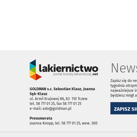
News
Zapisz się do n
tygodnia otrzym
GOLDMAN s.c. Sebastian Klauz, Joanna
najważniejsze i
Sęk-Klauz
będziesz mógł 
ul. Armii Krajowej 86, 83 ­ 110 Tczew
tel. 58 777 01 25, fax 58 777 01 25
ZAPISZ SI
e-mail: ado@goldman.pl
Prenumerata
Joanna Knopp, tel. 58 777 01 25, wew. 300