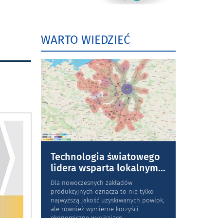
WARTO WIEDZIEĆ
Technologia światowego
lidera wsparta lokalnym
...
Dla nowoczesnych zakładów
produkcyjnych oznacza to nie tylko
najwyższą jakość uzyskiwanych powłok,
ale również wymierne korzyści
ekonomiczne wynikające
...