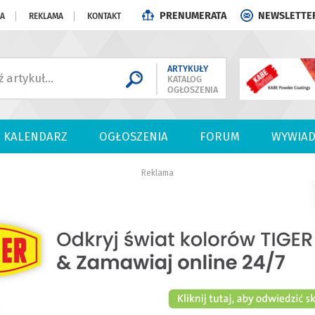
PRENUMERATA
NEWSLETTE
JA
REKLAMA
KONTAKT
ARTYKUŁY
KATALOG
OGŁOSZENIA
KALENDARZ
OGŁOSZENIA
FORUM
WYWIAD
Reklama