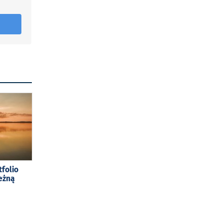
tfolio
eżną