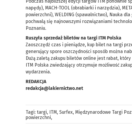
Podczas najbliższej edycji targów ITM ponownie sp
napędy), MACH-TOOL (obrabiarki i narzędzia), ME
powierzchni), WELDING (spawalnictwo), Nauka dla
pochwalą się najnowszymi rozwiązaniami technolo
Poznaniu.
Ruszyła sprzedaż biletów na targi ITM Polska
Zaoszczędź czas i pieniądze, kup bilet na targi pr
generujący spore oszczędności sposób można nabyć
Dużą zaletą zakupu biletów online jest rabat, któr
ITM Polska zwiedzający otrzymuje możliwość zakupu
wydarzenia.
REDAKCJA
redakcja@lakiernictwo.net
Tagi:
targi
,
ITM
,
Surfex
,
Międzynarodowe Targi Poz
powierzchni
,