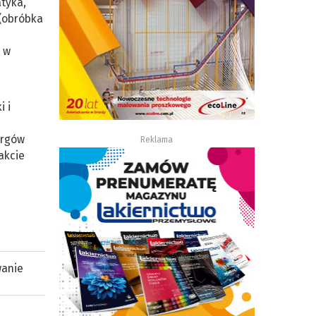
atyka,
 (obróbka
 w
i i
argów
Reklama
akcie
wanie