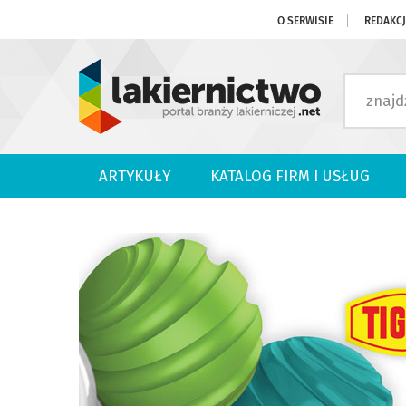
O SERWISIE
REDAKC
ARTYKUŁY
KATALOG FIRM I USŁUG