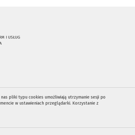
RM I USŁUG
A
E
as pliki typu cookies umożliwiają utrzymanie sesji po
encie w ustawieniach przeglądarki. Korzystanie z