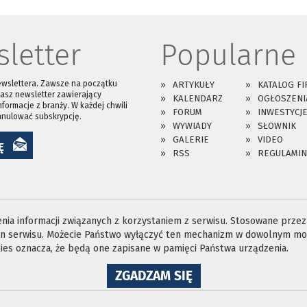
letter
Popularne
ewslettera. Zawsze na początku
ARTYKUŁY
KATALOG FI
asz newsletter zawierający
KALENDARZ
OGŁOSZENI
nformacje z branży. W każdej chwili
FORUM
INWESTYCJ
anulować subskrypcję.
WYWIADY
SŁOWNIK
GALERIE
VIDEO
Ę
RSS
REGULAMIN
ia informacji związanych z korzystaniem z serwisu. Stosowane przez n
ron serwisu. Możecie Państwo wyłączyć ten mechanizm w dowolnym mom
es oznacza, że będą one zapisane w pamięci Państwa urządzenia.
NA
ZGADZAM SIĘ
WYKORZYSTANIE
PLIKÓW