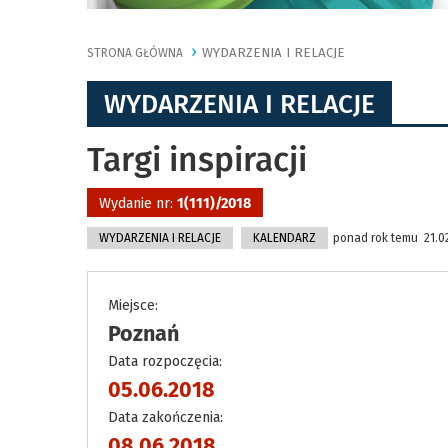
WYDARZENIA I RELACJE
STRONA GŁÓWNA
WYDARZENIA I RELACJE
Targi inspiracji
Wydanie nr:
1(111)/2018
WYDARZENIA I RELACJE
KALENDARZ
ponad rok temu 21.02
Miejsce:
Poznań
Data rozpoczęcia:
05.06.2018
Data zakończenia:
08.06.2018