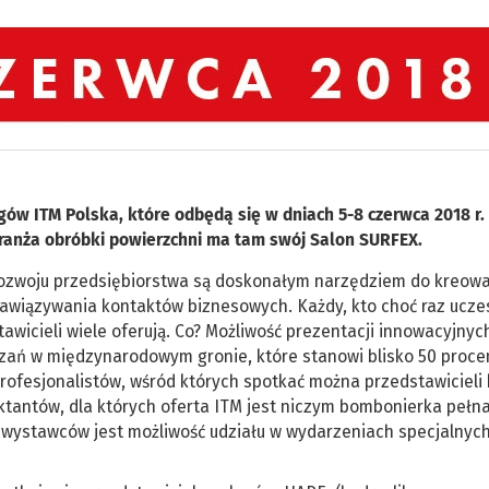
gów ITM Polska, które odbędą się w dniach 5-8 czerwca 2018 r.
ranża obróbki powierzchni ma tam swój Salon SURFEX.
 rozwoju przedsiębiorstwa są doskonałym narzędziem do kreow
 nawiązywania kontaktów biznesowych. Każdy, kto choć raz ucze
awicieli wiele oferują. Co? Możliwość prezentacji innowacyjnyc
zań w międzynarodowym gronie, które stanowi blisko 50 proce
profesjonalistów, wśród których spotkać można przedstawicieli
ektantów, dla których oferta ITM jest niczym bombonierka pełn
a wystawców jest możliwość udziału w wydarzeniach specjalnych