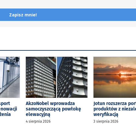
Zapisz mnie!
sport
AkzoNobel wprowadza
Jotun rozszerza por
enowacji
samoczyszczącą powłokę
produktów z niezal
żenia
elewacyjną
weryfikacją
4 sierpnia 2026
3 sierpnia 2026