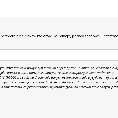
r
 bezpłatnie najciekawsze artykuły, relacje, porady fachowe i informac
h, wskazanych w powyższym formularzu przez firmę Goldman s.c. Sebastian Klauz
 86 jako administratora danych osobowych, zgodnie z Rozporządzeniem Parlamentu
 2016 (RODO) oraz ustawą O ochronie danych osobowych w celu wysyłki na mój adres
y/a, że przysługuje mi prawo do: dostępu do swoich danych, możliwości ich spros
nia zaprzestania ich przetwarzania i wycofania zgody na przetwarzanie danych, pra