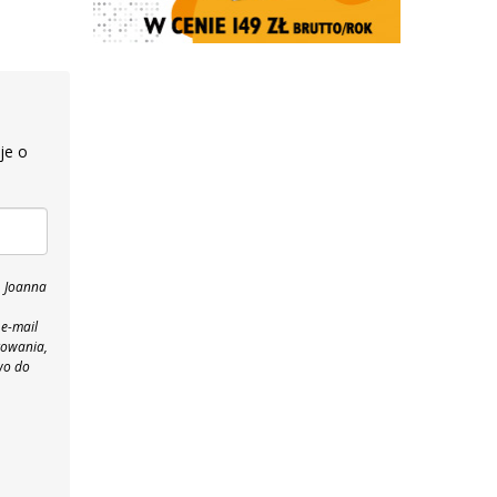
je o
, Joanna
 e-mail
towania,
wo do