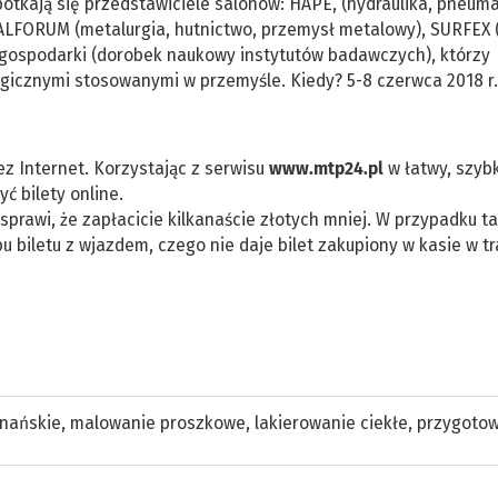
otkają się przedstawiciele salonów: HAPE, (hydraulika, pneum
TALFORUM (metalurgia, hutnictwo, przemysł metalowy), SURFEX
 gospodarki (dorobek naukowy instytutów badawczych), którzy
gicznymi stosowanymi w przemyśle. Kiedy? 5-8 czerwca 2018 r.
zez Internet. Korzystając z serwisu
www.mtp24.pl
w łatwy, szybk
 bilety online.
y sprawi, że zapłacicie kilkanaście złotych mniej. W przypadku t
 biletu z wjazdem, czego nie daje bilet zakupiony w kasie w tr
nańskie
,
malowanie proszkowe
,
lakierowanie ciekłe
,
przygoto