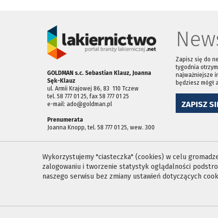
News
Zapisz się do n
tygodnia otrzym
GOLDMAN s.c. Sebastian Klauz, Joanna
najważniejsze i
Sęk-Klauz
będziesz mógł 
ul. Armii Krajowej 86, 83 ­ 110 Tczew
tel. 58 777 01 25, fax 58 777 01 25
ZAPISZ SI
e-mail: ado@goldman.pl
Prenumerata
Joanna Knopp, tel. 58 777 01 25, wew. 300
Wykorzystujemy "ciasteczka" (cookies) w celu gromadzen
zalogowaniu i tworzenie statystyk oglądalności podst
naszego serwisu bez zmiany ustawień dotyczących cooki