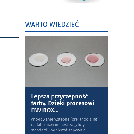
WARTO WIEDZIEĆ
Lepsza przyczepność
farby. Dzięki procesowi
ENVIROX
...
Anodowanie wstępne (pre-anodising)
nadal uznawane jest za „złoty
standard”, ponieważ zapewnia