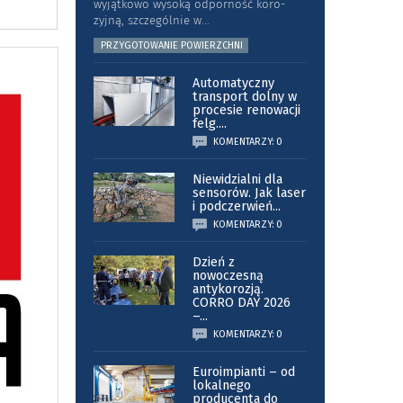
wyjątkowo wysoką odporność koro­
zyjną, szczególnie w
...
PRZYGOTOWANIE POWIERZCHNI
Automatyczny
transport dolny w
procesie renowacji
felg.
...
KOMENTARZY: 0
Niewidzialni dla
sensorów. Jak laser
i podczerwień
...
KOMENTARZY: 0
Dzień z
nowoczesną
antykorozją.
CORRO DAY 2026
–
...
KOMENTARZY: 0
Euroimpianti – od
lokalnego
producenta do