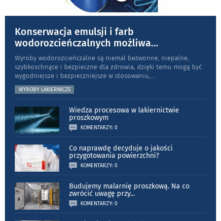
Konserwacja emulsji i farb
wodorozcieńczalnych możliwa
...
Wyroby wodorozcieńczalne są niemal bezwonne, niepalne,
szybkoschnące i bezpieczne dla zdrowia, dzięki temu mogą być
wygodniejsze i bezpieczniejsze w stosowaniu,
...
WYROBY LAKIERNICZE
Wiedza procesowa w lakiernictwie
proszkowym
KOMENTARZY: 0
Co naprawdę decyduje o jakości
przygotowania powierzchni?
KOMENTARZY: 0
Budujemy malarnię proszkową. Na co
zwrócić uwagę przy
...
KOMENTARZY: 0