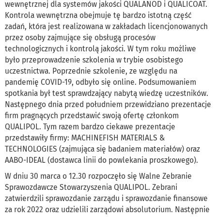
wewnętrznej dla systemów jakości QUALANOD i QUALICOAT.
Kontrola wewnętrzna obejmuje tę bardzo istotną część
zadań, która jest realizowana w zakładach licencjonowanych
przez osoby zajmujące się obsługą procesów
technologicznych i kontrolą jakości. W tym roku możliwe
było przeprowadzenie szkolenia w trybie osobistego
uczestnictwa. Poprzednie szkolenie, ze względu na
pandemię COVID-19, odbyło się online. Podsumowaniem
spotkania był test sprawdzający nabytą wiedzę uczestników.
Następnego dnia przed południem przewidziano prezentacje
firm pragnących przedstawić swoją ofertę członkom
QUALIPOL. Tym razem bardzo ciekawe prezentacje
przedstawiły firmy: MACHINEFISH MATERIALS &
TECHNOLOGIES (zajmująca się badaniem materiałów) oraz
AABO-IDEAL (dostawca linii do powlekania proszkowego).
W dniu 30 marca o 12.30 rozpoczęło się Walne Zebranie
Sprawozdawcze Stowarzyszenia QUALIPOL. Zebrani
zatwierdzili sprawozdanie zarządu i sprawozdanie finansowe
za rok 2022 oraz udzielili zarządowi absolutorium. Następnie