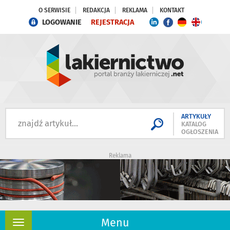
O SERWISIE
REDAKCJA
REKLAMA
KONTAKT
LOGOWANIE
REJESTRACJA
ARTYKUŁY
KATALOG
OGŁOSZENIA
Reklama
Menu
Rozwiń