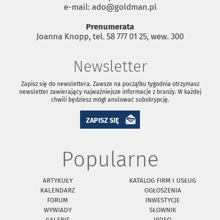
e-mail: ado@goldman.pl
Prenumerata
Joanna Knopp, tel. 58 777 01 25, wew. 300
Newsletter
Zapisz się do newslettera. Zawsze na początku tygodnia otrzymasz
newsletter zawierający najważniejsze informacje z branży. W każdej
chwili będziesz mógł anulować subskrypcję.
ZAPISZ SIĘ
Popularne
ARTYKUŁY
KATALOG FIRM I USŁUG
KALENDARZ
OGŁOSZENIA
FORUM
INWESTYCJE
WYWIADY
SŁOWNIK
GALERIE
VIDEO