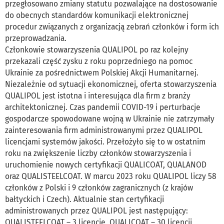
przegłosowano zmiany statutu pozwalające na dostosowanie
do obecnych standardów komunikacji elektronicznej
procedur związanych z organizacją zebrań członków i form ich
przeprowadzania.
Członkowie stowarzyszenia QUALIPOL po raz kolejny
przekazali część zysku z roku poprzedniego na pomoc
Ukrainie za pośrednictwem Polskiej Akcji Humanitarnej.
Niezależnie od sytuacji ekonomicznej, oferta stowarzyszenia
QUALIPOL jest istotna i interesująca dla firm z branży
architektonicznej. Czas pandemii COVID-19 i perturbacje
gospodarcze spowodowane wojną w Ukrainie nie zatrzymały
zainteresowania firm administrowanymi przez QUALIPOL
licencjami systemów jakości. Przełożyło się to w ostatnim
roku na zwiększenie liczby członków stowarzyszenia i
uruchomienie nowych certyfikacji QUALICOAT, QUALANOD
oraz QUALISTEELCOAT. W marcu 2023 roku QUALIPOL liczy 58
członków z Polski i 9 członków zagranicznych (z krajów
bałtyckich i Czech). Aktualnie stan certyfikacji
administrowanych przez QUALIPOL jest następujący:
QUALISTEELCOAT – 3 licencje, QUALICOAT – 30 licencji,