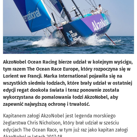
AkzoNobel Ocean Racing bierze udział w kolejnym wyścigu,
tym razem The Ocean Race Europe, który rozpoczyna się w
Lorient we Francji. Marka International pojawiła się na
wszystkich siedmiu łodziach, które brały udział w ostatniej
edycji regat dookoła świata i teraz ponownie została
wykorzystana do pomalowania łodzi AkzoNobel, aby
zapewnić najwyższą ochronę i trwałość.
Kapitanem załogi AkzoNobel jest legenda morskiego
żeglarstwa Chris Nicholson, który brał udział w sześciu
edycjach The Ocean Race, w tym już raz jako kapitan załogi
AkzoNobel w latach 2017-18.