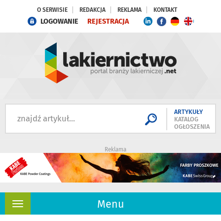
O SERWISIE
REDAKCJA
REKLAMA
KONTAKT
LOGOWANIE
REJESTRACJA
ARTYKUŁY
KATALOG
OGŁOSZENIA
Reklama
Menu
Rozwiń
nawigację