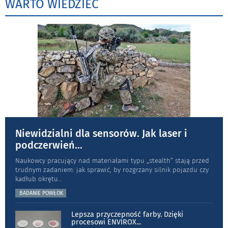
WARTO WIEDZIEĆ
Niewidzialni dla sensorów. Jak laser i
podczerwień
...
Naukowcy pracujący nad materiałami typu „stea­lth” stają przed
trudnym zadaniem: jak sprawić, by rozgrzany silnik pojazdu czy
kadłub okrętu
...
BADANIE POWŁOK
Lepsza przyczepność farby. Dzięki
procesowi ENVIROX
...