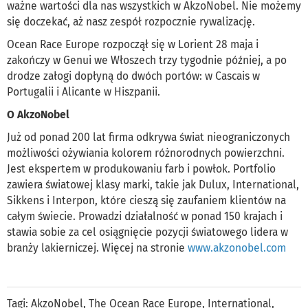
ważne wartości dla nas wszystkich w AkzoNobel. Nie możemy
się doczekać, aż nasz zespół rozpocznie rywalizację.
Ocean Race Europe rozpoczął się w Lorient 28 maja i
zakończy w Genui we Włoszech trzy tygodnie później, a po
drodze załogi dopłyną do dwóch portów: w Cascais w
Portugalii i Alicante w Hiszpanii.
O AkzoNobel
Już od ponad 200 lat firma odkrywa świat nieograniczonych
możliwości ożywiania kolorem różnorodnych powierzchni.
Jest ekspertem w produkowaniu farb i powłok. Portfolio
zawiera światowej klasy marki, takie jak Dulux, International,
Sikkens i Interpon, które cieszą się zaufaniem klientów na
całym świecie. Prowadzi działalność w ponad 150 krajach i
stawia sobie za cel osiągnięcie pozycji światowego lidera w
branży lakierniczej. Więcej na stronie
www.akzonobel.com
Tagi:
AkzoNobel
,
The Ocean Race Europe
,
International
,