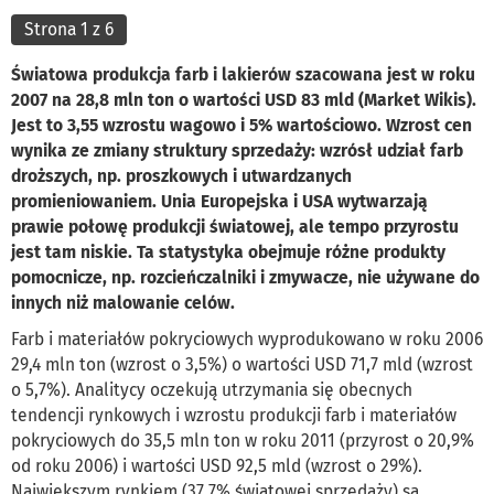
Strona 1 z 6
Światowa produkcja farb i lakierów szacowana jest w roku
2007 na 28,8 mln ton o wartości USD 83 mld (Market Wikis).
Jest to 3,55 wzrostu wagowo i 5% wartościowo. Wzrost cen
wynika ze zmiany struktury sprzedaży: wzrósł udział farb
droższych, np. proszkowych i utwardzanych
promieniowaniem. Unia Europejska i USA wytwarzają
prawie połowę produkcji światowej, ale tempo przyrostu
jest tam niskie. Ta statystyka obejmuje różne produkty
pomocnicze, np. rozcieńczalniki i zmywacze, nie używane do
innych niż malowanie celów.
Farb i materiałów pokryciowych wyprodukowano w roku 2006
29,4 mln ton (wzrost o 3,5%) o wartości USD 71,7 mld (wzrost
o 5,7%). Analitycy oczekują utrzymania się obecnych
tendencji rynkowych i wzrostu produkcji farb i materiałów
pokryciowych do 35,5 mln ton w roku 2011 (przyrost o 20,9%
od roku 2006) i wartości USD 92,5 mld (wzrost o 29%).
Największym rynkiem (37,7% światowej sprzedaży) są