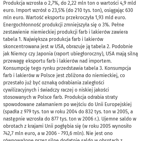
Produkcja wzrosła o 2,7%, do 2,22 mln ton o wartości 4,9 mld
euro. Import wzrósł o 23,5% (do 210 tys. ton), osiągając 630
mln euro. Wartość eksportu przekroczyła 1,93 mld euro.
Energochłonność produkcji zmniejszyła się o 3%. Pełne
zestawienie niemieckiej produkcji farb i lakierów zawiera
tabela 1. Największa produkcja farb i lakierów
skoncentrowana jest w USA, obrazuje ją tabela 2. Podobnie
jak Niemcy czy Japonia (raport ubiegłoroczny), USA mają silną
przewagę eksportu farb i lakierów nad importem.
Konsumpcję tego rynku przedstawia tabela 3. Konsumpcja
farb i lakierów w Polsce jest zbliżona do niemieckiej, co
przestało już być oznaką odrabiania zaległości
cywilizacyjnych i świadczy raczej o niskiej jakości
stosowanych w Polsce farb. Produkcja odrabia straty
spowodowane załamaniem po wejściu do Unii Europejskiej
(spadła z 979 tys. ton w roku 2004 do 832 tys. ton w 2005, a
następnie wzrosła do 877 tys. ton w 2006 r.). Ujemne saldo w
obrotach z krajami Unii pogłębia się (w roku 2005 wynosiło
742,7 mln euro, a w 2006 - 793,6 mln). Nie jest ono
równoważone przez silne dodatnie saldo w obrotach z