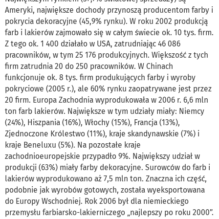
Ameryki, największe dochody przynoszą producentom farby i
pokrycia dekoracyjne (45,9% rynku). W roku 2002 produkcją
farb i lakierów zajmowało się w całym świecie ok. 10 tys. firm.
Z tego ok. 1 400 działało w USA, zatrudniając 46 086
pracowników, w tym 25 176 produkcyjnych. Większość z tych
firm zatrudnia 20 do 250 pracowników. W Chinach
funkcjonuje ok. 8 tys. firm produkujących farby i wyroby
pokryciowe (2005 r.), ale 60% rynku zaopatrywane jest przez
20 firm. Europa Zachodnia wyprodukowała w 2006 r. 6,6 mln
ton farb lakierów. Największe w tym udziały miały: Niemcy
(24%), Hiszpania (16%), Włochy (15%), Francja (13%),
Zjednoczone Królestwo (11%), kraje skandynawskie (7%) i
kraje Beneluxu (5%). Na pozostałe kraje
zachodnioeuropejskie przypadło 9%. Największy udział w
produkcji (63%) miały farby dekoracyjne. Surowców do farb i
lakierów wyprodukowano aż 7,5 mln ton. Znaczna ich część,
podobnie jak wyrobów gotowych, została wyeksportowana
do Europy Wschodniej. Rok 2006 był dla niemieckiego
przemysłu farbiarsko-lakierniczego „najlepszy po roku 2000”.