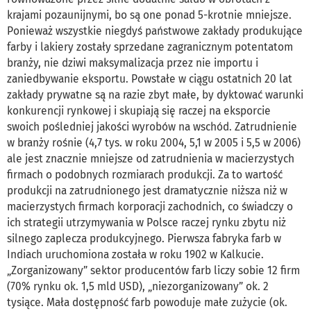
krajami pozaunijnymi, bo są one ponad 5-krotnie mniejsze.
Ponieważ wszystkie niegdyś państwowe zakłady produkujące
farby i lakiery zostały sprzedane zagranicznym potentatom
branży, nie dziwi maksymalizacja przez nie importu i
zaniedbywanie eksportu. Powstałe w ciągu ostatnich 20 lat
zakłady prywatne są na razie zbyt małe, by dyktować warunki
konkurencji rynkowej i skupiają się raczej na eksporcie
swoich pośledniej jakości wyrobów na wschód. Zatrudnienie
w branży rośnie (4,7 tys. w roku 2004, 5,1 w 2005 i 5,5 w 2006)
ale jest znacznie mniejsze od zatrudnienia w macierzystych
firmach o podobnych rozmiarach produkcji. Za to wartość
produkcji na zatrudnionego jest dramatycznie niższa niż w
macierzystych firmach korporacji zachodnich, co świadczy o
ich strategii utrzymywania w Polsce raczej rynku zbytu niż
silnego zaplecza produkcyjnego. Pierwsza fabryka farb w
Indiach uruchomiona została w roku 1902 w Kalkucie.
„Zorganizowany” sektor producentów farb liczy sobie 12 firm
(70% rynku ok. 1,5 mld USD), „niezorganizowany” ok. 2
tysiące. Mała dostępność farb powoduje małe zużycie (ok.