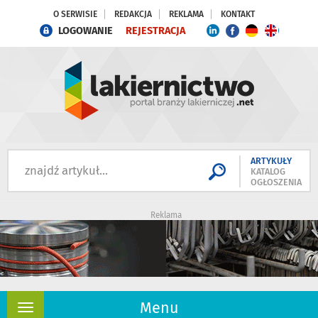
O SERWISIE
REDAKCJA
REKLAMA
KONTAKT
LOGOWANIE
REJESTRACJA
ARTYKUŁY
KATALOG
OGŁOSZENIA
Reklama
Menu
Rozwiń