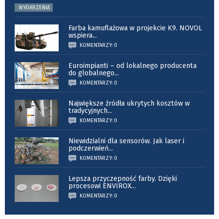
WYDARZENIA
Farba kamuflażowa w projekcie K9. NOVOL
wspiera
...
KOMENTARZY: 0
Euroimpianti – od lokalnego producenta
do globalnego
...
KOMENTARZY: 0
Największe źródła ukrytych kosztów w
tradycyjnych
...
KOMENTARZY: 0
Niewidzialni dla sensorów. Jak laser i
podczerwień
...
KOMENTARZY: 0
Lepsza przyczepność farby. Dzięki
procesowi ENVIROX
...
KOMENTARZY: 0