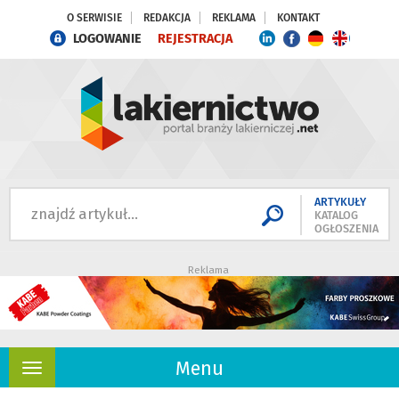
O SERWISIE
REDAKCJA
REKLAMA
KONTAKT
LOGOWANIE
REJESTRACJA
ARTYKUŁY
KATALOG
OGŁOSZENIA
Reklama
Menu
Rozwiń
nawigację