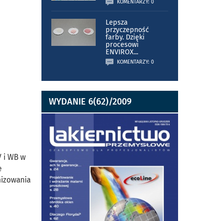
KOMENTARZY: 0
Lepsza
przyczepność
farby. Dzięki
procesowi
ENVIROX
...
KOMENTARZY: 0
WYDANIE 6(62)/2009
V i WB w
e
nizowania