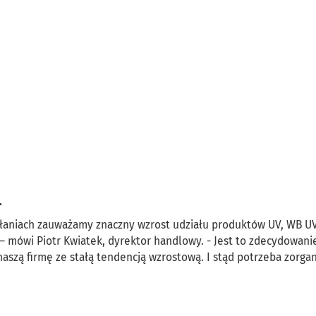
.
iałaniach zauważamy znaczny wzrost udziału produktów UV, WB U
 mówi Piotr Kwiatek, dyrektor handlowy. - Jest to zdecydowani
aszą firmę ze stałą tendencją wzrostową. I stąd potrzeba zorga