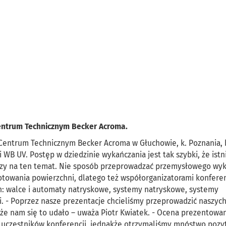
 Centrum Technicznym Becker Acroma.
Centrum Technicznym Becker Acroma w Głuchowie, k. Poznania, 
WB UV. Postęp w dziedzinie wykańczania jest tak szybki, że istn
dzy na ten temat. Nie sposób przeprowadzać przemysłowego wy
towania powierzchni, dlatego też współorganizatorami konferen
h: walce i automaty natryskowe, systemy natryskowe, systemy
rki. - Poprzez nasze prezentacje chcieliśmy przeprowadzić naszych
 że nam się to udało – uważa Piotr Kwiatek. - Ocena prezentowa
do uczestników konferencji, jednakże otrzymaliśmy mnóstwo poz