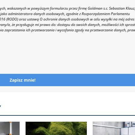
h, wskazanych w powyższym formularzu przez firmę Goldman s.c. Sebastian Klauz
 86 jako administratora danych osobowych, zgodnie z Rozporządzeniem Parlamentu
 2016 (RODO) oraz ustawą O ochronie danych osobowych w celu wysyłki na mój adres
y/a, że przysługuje mi prawo do: dostępu do swoich danych, możliwości ich spros
nia zaprzestania ich przetwarzania i wycofania zgody na przetwarzanie danych, pra
Zapisz mnie!
Y