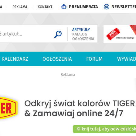
PRENUMERATA
NEWSLETTE
JA
REKLAMA
KONTAKT
ARTYKUŁY
KATALOG
OGŁOSZENIA
KALENDARZ
OGŁOSZENIA
FORUM
WYWIAD
Reklama