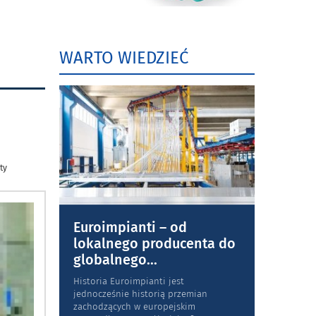
WARTO WIEDZIEĆ
ty
Euroimpianti – od
lokalnego producenta do
globalnego
...
Historia Euroimpianti jest
jednocześnie historią przemian
zachodzących w europejskim