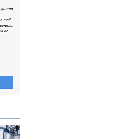
, Joanna
 e-mail
towania,
wo do