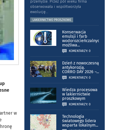
przemyśle. Przez pół wieku firma
obserwowała i współtworzyła
ewolucję
...
LAKIERNICTWO PROSZKOWE
Konserwacja
emulsji i farb
wodorozcieńczalnych
możliwa
...
KOMENTARZY: 0
Dzień z nowoczesną
antykorozją.
CORRO DAY 2026 –
...
KOMENTARZY: 0
oup
zesne
Wiedza procesowa
w lakiernictwie
proszkowym
KOMENTARZY: 0
partner w
Technologia
e
światowego lidera
wsparta lokalnym
...
chronę