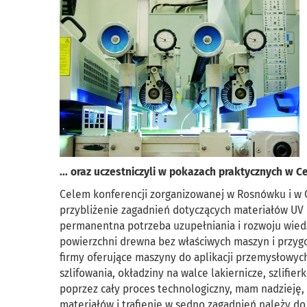
... oraz uczestniczyli w pokazach praktycznych w
Celem konferencji zorganizowanej w Rosnówku i w 
przybliżenie zagadnień dotyczących materiałów UV i 
permanentna potrzeba uzupełniania i rozwoju wie
powierzchni drewna bez właściwych maszyn i przygo
firmy oferujące maszyny do aplikacji przemysłowyc
szlifowania, okładziny na walce lakiernicze, szlifie
poprzez cały proces technologiczny, mam nadzieję,
materiałów i trafienie w sedno zagadnień należy 