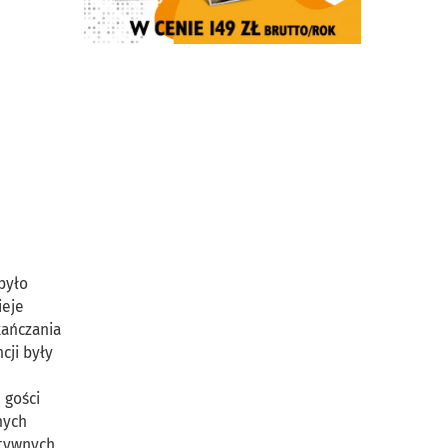
było
ieje
kańczania
cji były
 gości
nych
ytywnych