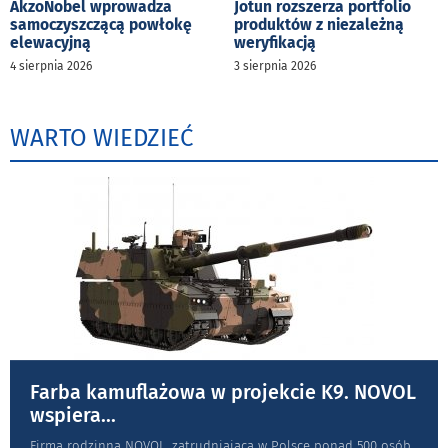
AkzoNobel wprowadza
Jotun rozszerza portfolio
samoczyszczącą powłokę
produktów z niezależną
elewacyjną
weryfikacją
4 sierpnia 2026
3 sierpnia 2026
WARTO WIEDZIEĆ
Farba kamuflażowa w projekcie K9. NOVOL
wspiera
...
Firma rodzinna NOVOL, zatrudniająca w Polsce ponad 500 osób