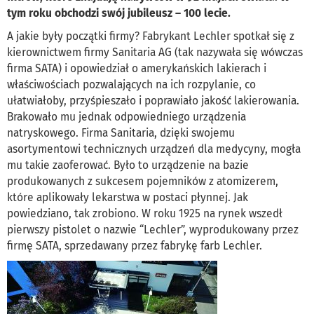
tym roku obchodzi swój jubileusz – 100 lecie.
A jakie były początki firmy? Fabrykant Lechler spotkał się z
kierownictwem firmy Sanitaria AG (tak nazywała się wówczas
firma SATA) i opowiedział o amerykańskich lakierach i
właściwościach pozwalających na ich rozpylanie, co
ułatwiałoby, przyśpieszało i poprawiało jakość lakierowania.
Brakowało mu jednak odpowiedniego urządzenia
natryskowego. Firma Sanitaria, dzięki swojemu
asortymentowi technicznych urządzeń dla medycyny, mogła
mu takie zaoferować. Było to urządzenie na bazie
produkowanych z sukcesem pojemników z atomizerem,
które aplikowały lekarstwa w postaci płynnej. Jak
powiedziano, tak zrobiono. W roku 1925 na rynek wszedł
pierwszy pistolet o nazwie “Lechler”, wyprodukowany przez
firmę SATA, sprzedawany przez fabrykę farb Lechler.