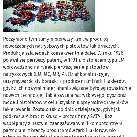
Poczyniono tym samym pierwszy krok w produkcji
nowoczesnych natryskowych pistoletów lakierniczych.
Produkcja szła jednak konsekwentnie dalej. W roku 1926
pojawił się pierwszy patent, w 1931 r. pistoletem typu LM
wprowadzono na rynek pierwszą serię pistoletów
natryskowych (LM, MC, MR, P). Dział konstrukcyjny
utrzymywał ścisły kontakt z producentami farb i lakierów,
gdyż z ich nowymi materiałami związane było wprowadzanie
nowych technologii lakierowania natryskowego, dysz oraz
modeli pistoletów w celu uzyskania optymalnych wyników
lakierowania. Zostało tak do dnia dzisiejszego, gdyż jak
podkreśla Albrecht Kruse – prezes firmy SATA: „Bez
współpracy z naszymi zaangażowanymi i kompetentnymi
partnerami z branży producentów farb i lakierów, nie