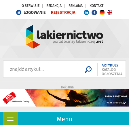
O SERWISIE
REDAKCJA
REKLAMA
KONTAKT
LOGOWANIE
REJESTRACJA
ARTYKUŁY
KATALOG
OGŁOSZENIA
Reklama
Menu
Rozwiń
nawigację