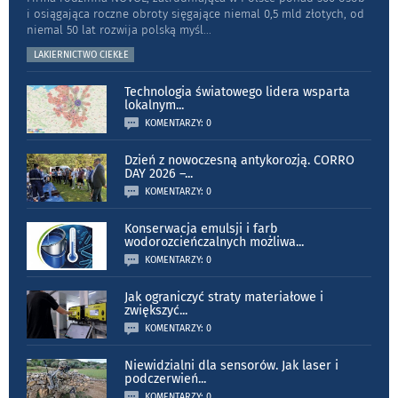
i osiągająca roczne obroty sięgające niemal 0,5 mld złotych, od
niemal 50 lat rozwija polską myśl
...
LAKIERNICTWO CIEKŁE
Technologia światowego lidera wsparta
lokalnym
...
KOMENTARZY: 0
Dzień z nowoczesną antykorozją. CORRO
DAY 2026 –
...
KOMENTARZY: 0
Konserwacja emulsji i farb
wodorozcieńczalnych możliwa
...
KOMENTARZY: 0
Jak ograniczyć straty materiałowe i
zwiększyć
...
KOMENTARZY: 0
Niewidzialni dla sensorów. Jak laser i
podczerwień
...
KOMENTARZY: 0