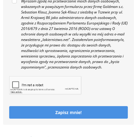
Wyrażam zgodę na przetwarzanie moich danych osobowych,
wskazanych w powyższym formularzu przez firmę Goldman s.c.
Sebastian Klauz, Joanna Sęk-Klauz z siedzibą w Tczewie przy ul.
Armii Krajowej 86 jako administratora danych osobowych,
zgodnie z Rozporządzeniem Parlamentu Europejskiego i Rady (UE)
2016/679 z dnia 27 kwietnia 2016 (RODO) oraz ustawą O
ochronie danych osobowych w celu wysyłki na mój adres e-mail
newslettera „lakiernictwo.net".
Zostałem/am poinformowany/a,
że przysługuje mi prawo do: dostępu do swoich danych,
możliwości ich sprostowania, ograniczenia przetwarzania,
wniesienia sprzeciwu, żądania zaprzestania ich przetwarzania i
wycofania zgody na przetwarzanie danych, prawo do „bycia
zapomnianym", przenoszenia danych osobowych.
Zapisz mnie!