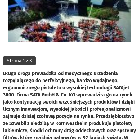
Strona 1 z 3
Długa droga prowadziła od medycznego urządzenia
rozpylającego do perfekcyjnego, bardzo wydajnego,
ergonomicznego pistoletu o wysokiej technologii SATAjet
3000. Firma SATA GmbH & Co. KG wprowadziła go na rynek
jako kontynuację swoich wcześniejszych produktów i dzięki
licznym innowacjom, wysokiej jakości i profesjonalizmowi
zajmuje dzisiaj czołową pozycję na rynku. Przedsiębiorstwo
ze Szwabii z siedzibą w Kornwestheim produkuje pistolety
lakiernicze, środki ochrony dróg oddechowych oraz systemy
filtrów, które znajdują nabywców w 92 krajach świata. W