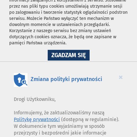
informacji związanych z korzystaniem z serwisu. Stosowane
przez nas pliki typu cookies umożliwiają utrzymanie sesji
po zalogowaniu i tworzenie statystyk oglądalności podstron
serwisu. Możecie Państwo wyłączyć ten mechanizm w
dowolnym momencie w ustawieniach przeglądarki.
Korzystanie z naszego serwisu bez zmiany ustawień
dotyczących cookies oznacza, że będą one zapisane w
pamięci Państwa urządzenia.
NA
ZGADZAM SIĘ
WYKORZYSTANIE
PLIKÓW
COOKIES
×
Zmiana polityki prywatności
Drogi Użytkowniku,
Informujemy, że zaktualizowaliśmy naszą
Politykę prywatności
(dostępną w regulaminie).
W dokumencie tym wyjaśniamy w sposób
przejrzysty i bezpośredni jakie informacje