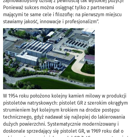
zajmowalibyśmy dzisiaj z pewnością tak wysokiej pozycji!
Ponieważ sukces można osiągnąć tylko z partnerami
mającymi te same cele i filozofię: na pierwszym miejscu
stawiamy jakość, innowacje i profesjonalizm”.
W 1954 roku położono kolejny kamień milowy w produkcji
pistoletów natryskowych: pistolet GR z szerokim okrągłym
strumieniem był kolejnym krokiem na drodze postępu
technicznego, gdyż nadawał się najlepiej do lakierowania
dużych powierzchni. Systematycznie modernizowany i
doskonale sprzedający się pistolet GR, w 1969 roku dał o