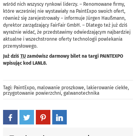
wśród nich wszyscy rynkowi liderzy. – Renomowane firmy,
które wcześniej nie wystawiały na PaintExpo swoich ofert,
również się zarejestrowały – informuje Jürgen Haußmann,
dyrektor zarządzający FairFair GmbH. – Dlatego też już dziś
wyraźnie widać, że przedstawimy odwiedzającym najbardziej
aktualne i wszechstronne oferty technologii powlekania
przemysłowego.
Już dziś
TU
zamówisz darmowy bilet na targi PAINTEXPO
wpisując kod LANL8.
Tagi:
PaintExpo
,
malowanie proszkowe
,
lakierowanie ciekłe
,
przygotowanie powierzchni
,
galwanotechnika