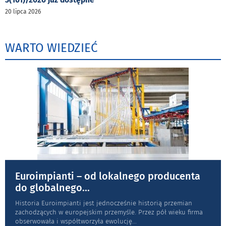
20 lipca 2026
WARTO WIEDZIEĆ
Euroimpianti – od lokalnego producenta
do globalnego
...
Historia Euroimpianti jest jednocześnie historią przemian
zachodzących w europejskim przemyśle. Przez pół wieku firma
obserwowała i współtworzyła ewolucję
...