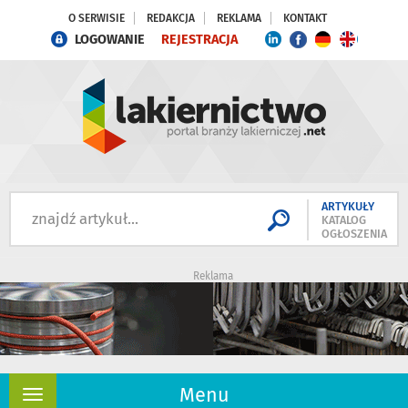
O SERWISIE
REDAKCJA
REKLAMA
KONTAKT
LOGOWANIE
REJESTRACJA
ARTYKUŁY
KATALOG
OGŁOSZENIA
Reklama
Menu
Rozwiń