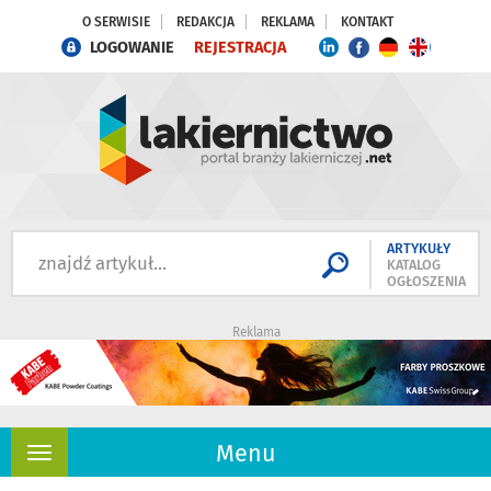
O SERWISIE
REDAKCJA
REKLAMA
KONTAKT
LOGOWANIE
REJESTRACJA
ARTYKUŁY
KATALOG
OGŁOSZENIA
Reklama
Menu
Rozwiń
nawigację