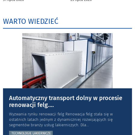
WARTO WIEDZIEĆ
Automatyczny transport dolny w procesie
renowacji felg.
...
Wyzwania rynku renowacji felg Renowacja felg stała się w
ostatnich latach jednym z dynamiczniej rozwijających się
segmentów branży usług lakierniczych. Dla
...
TECHNOLOGIE LAKIERNICZE