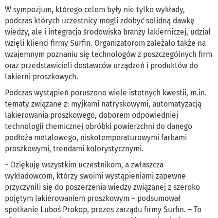
W sympozjum, którego celem były nie tylko wykłady,
podczas których uczestnicy mogli zdobyć solidną dawkę
wiedzy, ale i integracja środowiska branży lakierniczej, udział
wzięli klienci firmy Surfin. Organizatorom zależało także na
wzajemnym poznaniu się technologów z poszczególnych firm
oraz przedstawicieli dostawców urządzeń i produktów do
lakierni proszkowych.
Podczas wystąpień poruszono wiele istotnych kwestii, m.in.
tematy związane z: myjkami natryskowymi, automatyzacją
lakierowania proszkowego, doborem odpowiedniej
technologii chemicznej obróbki powierzchni do danego
podłoża metalowego, niskotemperaturowymi farbami
proszkowymi, trendami kolorystycznymi.
− Dziękuję wszystkim uczestnikom, a zwłaszcza
wykładowcom, którzy swoimi wystąpieniami zapewne
przyczynili się do poszerzenia wiedzy związanej z szeroko
pojętym lakierowaniem proszkowym – podsumował
spotkanie Luboś Prokop, prezes zarządu firmy Surfin. – To