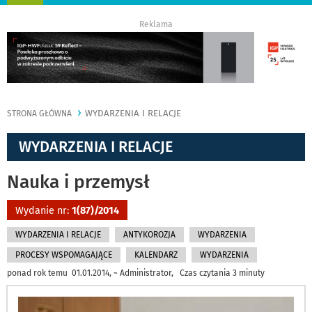
nawigację
Reklama
WYDARZENIA I RELACJE
STRONA GŁÓWNA
WYDARZENIA I RELACJE
Nauka i przemysł
Wydanie nr:
1(87)/2014
WYDARZENIA I RELACJE
ANTYKOROZJA
WYDARZENIA
PROCESY WSPOMAGAJĄCE
KALENDARZ
WYDARZENIA
ponad rok temu 01.01.2014, ~ Administrator, Czas czytania 3 minuty