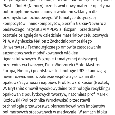
Plastic GmbH (Niemcy) przedstawił nowy materiał oparty na
polipropylenie wzmocnionym włóknem szklanym dla
przemysłu samochodowego. W tematyce dotyczącej
kompozytów i nanokompozytów, Serafin García-Novarro z
badawczego instytutu AIMPLAS z Hiszpanii przedstawił
ostatnie osiągnięcia w dziedzinie materiałów celulozowych
PHA, a Agnieszka Meljon z Zachodniopomorskiego
Uniwersytetu Technologicznego omówiła zastosowanie
enzymatycznych modyfikowanych włókien
lignocelulozowych. W grupie tematycznej dotyczącej
przetwórstwa tworzyw, Piotr Wieczorek (Mold-Masters
Europa, Niemcy) przedstawił technologię IRIS, stanowiącą
nowe rozwiązanie w zakresie współwtryskiwania dla
opakowań żywności i napojów. Prof. Edward Kosior (Nextek,
W. Brytania) omówił wysokowydajne technologie recyklingu
opakowań z poużytkowych tworzyw, natomiast prof. Marek
Kozłowski (Politechnika Wrocławska) przedstawił
technologie przetwórstwa bioresorbowalnych implantów
polimerowych stosowanych w medycynie. W ramach bloku