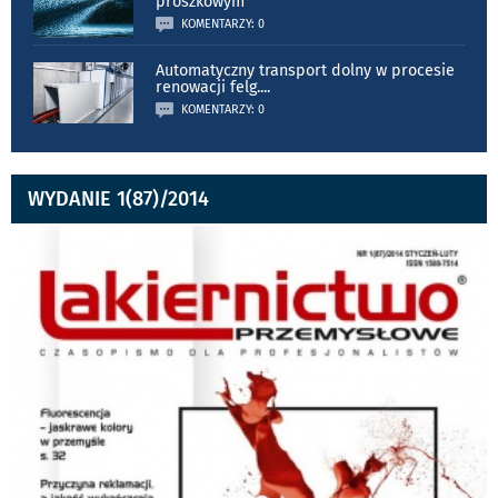
proszkowym
KOMENTARZY: 0
Automatyczny transport dolny w procesie
renowacji felg.
...
KOMENTARZY: 0
WYDANIE 1(87)/2014