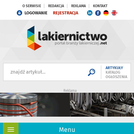
O SERWISIE
REDAKCJA
REKLAMA
KONTAKT
LOGOWANIE
REJESTRACJA
ARTYKUŁY
KATALOG
OGŁOSZENIA
Reklama
Menu
Rozwiń