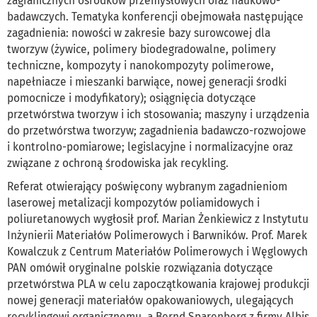
zagranicznych ośrodków przemysłowych oraz naukowo-
badawczych. Tematyka konferencji obejmowała następujące
zagadnienia: nowości w zakresie bazy surowcowej dla
tworzyw (żywice, polimery biodegradowalne, polimery
techniczne, kompozyty i nanokompozyty polimerowe,
napełniacze i mieszanki barwiące, nowej generacji środki
pomocnicze i modyfikatory); osiągnięcia dotyczące
przetwórstwa tworzyw i ich stosowania; maszyny i urządzenia
do przetwórstwa tworzyw; zagadnienia badawczo-rozwojowe
i kontrolno-pomiarowe; legislacyjne i normalizacyjne oraz
związane z ochroną środowiska jak recykling.
Referat otwierający poświęcony wybranym zagadnieniom
laserowej metalizacji kompozytów poliamidowych i
poliuretanowych wygłosił prof. Marian Żenkiewicz z Instytutu
Inżynierii Materiałów Polimerowych i Barwników. Prof. Marek
Kowalczuk z Centrum Materiałów Polimerowych i Węglowych
PAN omówił oryginalne polskie rozwiązania dotyczące
przetwórstwa PLA w celu zapoczątkowania krajowej produkcji
nowej generacji materiałów opakowaniowych, ulegających
recyklingowi organicznemu, a Bernd Sparenberg z firmy Albis