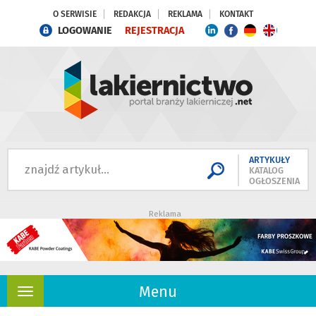
O SERWISIE
REDAKCJA
REKLAMA
KONTAKT
LOGOWANIE
REJESTRACJA
ARTYKUŁY
KATALOG
OGŁOSZENIA
Reklama
Menu
Rozwiń
nawigację