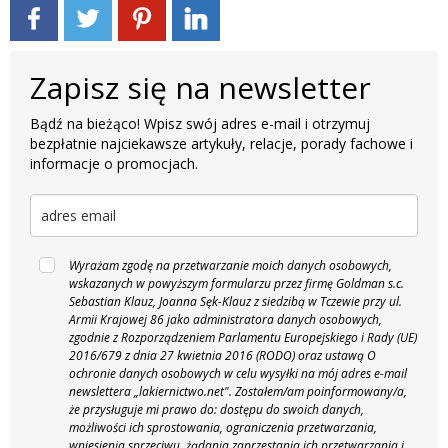
Zapisz się na newsletter
Bądź na bieżąco! Wpisz swój adres e-mail i otrzymuj
bezpłatnie najciekawsze artykuły, relacje, porady fachowe i
informacje o promocjach.
Wyrażam zgodę na przetwarzanie moich danych osobowych,
wskazanych w powyższym formularzu przez firmę Goldman s.c.
Sebastian Klauz, Joanna Sęk-Klauz z siedzibą w Tczewie przy ul.
Armii Krajowej 86 jako administratora danych osobowych,
zgodnie z Rozporządzeniem Parlamentu Europejskiego i Rady (UE)
2016/679 z dnia 27 kwietnia 2016 (RODO) oraz ustawą O
ochronie danych osobowych w celu wysyłki na mój adres e-mail
newslettera „lakiernictwo.net".
Zostałem/am poinformowany/a,
że przysługuje mi prawo do: dostępu do swoich danych,
możliwości ich sprostowania, ograniczenia przetwarzania,
wniesienia sprzeciwu, żądania zaprzestania ich przetwarzania i