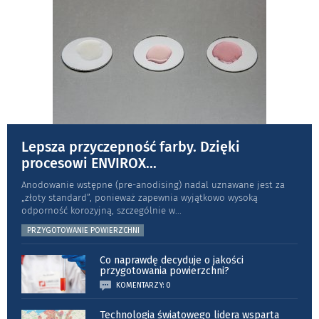
Lepsza przyczepność farby. Dzięki
procesowi ENVIROX
...
Anodowanie wstępne (pre-anodising) nadal uznawane jest za
„złoty standard”, ponieważ zapewnia wyjątkowo wysoką
odporność koro­zyjną, szczególnie w
...
PRZYGOTOWANIE POWIERZCHNI
Co naprawdę decyduje o jakości
przygotowania powierzchni?
KOMENTARZY: 0
Technologia światowego lidera wsparta