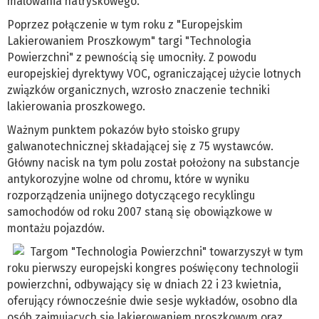
malowania natryskowego.
Poprzez połączenie w tym roku z "Europejskim
Lakierowaniem Proszkowym" targi "Technologia
Powierzchni" z pewnością się umocniły. Z powodu
europejskiej dyrektywy VOC, ograniczającej użycie lotnych
związków organicznych, wzrosło znaczenie techniki
lakierowania proszkowego.
Ważnym punktem pokazów było stoisko grupy
galwanotechnicznej składającej się z 75 wystawców.
Główny nacisk na tym polu został położony na substancje
antykorozyjne wolne od chromu, które w wyniku
rozporządzenia unijnego dotyczącego recyklingu
samochodów od roku 2007 staną się obowiązkowe w
montażu pojazdów.
Targom "Technologia Powierzchni" towarzyszył w tym
roku pierwszy europejski kongres poświęcony technologii
powierzchni, odbywający się w dniach 22 i 23 kwietnia,
oferujący równocześnie dwie sesje wykładów, osobno dla
osób zajmujących się lakierowaniem proszkowym oraz