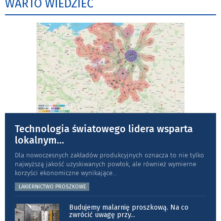
WARTO WIEDZIEĆ
Technologia światowego lidera wsparta
lokalnym
...
Dla nowoczesnych zakładów produkcyjnych oznacza to nie tylko
najwyższą jakość uzyskiwanych powłok, ale również wymierne
korzyści ekonomiczne wynikające
...
LAKIERNICTWO PROSZKOWE
Budujemy malarnię proszkową. Na co
zwrócić uwagę przy
...