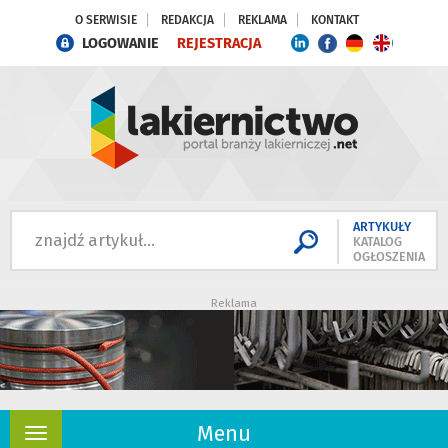
O SERWISIE
REDAKCJA
REKLAMA
KONTAKT
LOGOWANIE
REJESTRACJA
ARTYKUŁY
KATALOG
OGŁOSZENIA
Reklama
Menu
Rozwiń