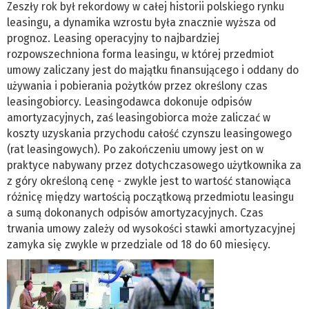
Zeszły rok był rekordowy w całej historii polskiego rynku
leasingu, a dynamika wzrostu była znacznie wyższa od
prognoz. Leasing operacyjny to najbardziej
rozpowszechniona forma leasingu, w której przedmiot
umowy zaliczany jest do majątku finansującego i oddany do
używania i pobierania pożytków przez określony czas
leasingobiorcy. Leasingodawca dokonuje odpisów
amortyzacyjnych, zaś leasingobiorca może zaliczać w
koszty uzyskania przychodu całość czynszu leasingowego
(rat leasingowych). Po zakończeniu umowy jest on w
praktyce nabywany przez dotychczasowego użytkownika za
z góry określoną cenę - zwykle jest to wartość stanowiąca
różnicę między wartością początkową przedmiotu leasingu
a sumą dokonanych odpisów amortyzacyjnych. Czas
trwania umowy zależy od wysokości stawki amortyzacyjnej
zamyka się zwykle w przedziale od 18 do 60 miesięcy.