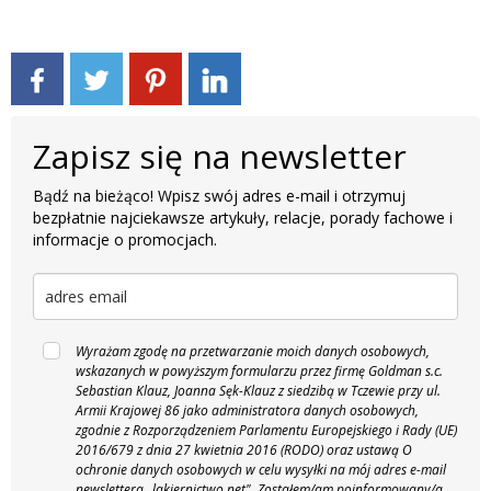
Zapisz się na newsletter
Bądź na bieżąco! Wpisz swój adres e-mail i otrzymuj
bezpłatnie najciekawsze artykuły, relacje, porady fachowe i
informacje o promocjach.
Wyrażam zgodę na przetwarzanie moich danych osobowych,
wskazanych w powyższym formularzu przez firmę Goldman s.c.
Sebastian Klauz, Joanna Sęk-Klauz z siedzibą w Tczewie przy ul.
Armii Krajowej 86 jako administratora danych osobowych,
zgodnie z Rozporządzeniem Parlamentu Europejskiego i Rady (UE)
2016/679 z dnia 27 kwietnia 2016 (RODO) oraz ustawą O
ochronie danych osobowych w celu wysyłki na mój adres e-mail
newslettera „lakiernictwo.net".
Zostałem/am poinformowany/a,