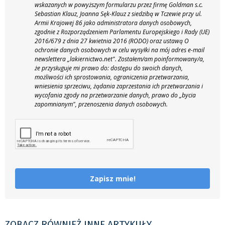
wskazanych w powyższym formularzu przez firmę Goldman s.c.
Sebastian Klauz, Joanna Sęk-Klauz z siedzibą w Tczewie przy ul.
Armii Krajowej 86 jako administratora danych osobowych,
zgodnie z Rozporządzeniem Parlamentu Europejskiego i Rady (UE)
2016/679 z dnia 27 kwietnia 2016 (RODO) oraz ustawą O
ochronie danych osobowych w celu wysyłki na mój adres e-mail
newslettera „lakiernictwo.net".
Zostałem/am poinformowany/a,
że przysługuje mi prawo do: dostępu do swoich danych,
możliwości ich sprostowania, ograniczenia przetwarzania,
wniesienia sprzeciwu, żądania zaprzestania ich przetwarzania i
wycofania zgody na przetwarzanie danych, prawo do „bycia
zapomnianym", przenoszenia danych osobowych.
Zapisz mnie!
ZOBACZ RÓWNIEŻ INNE ARTYKUŁY