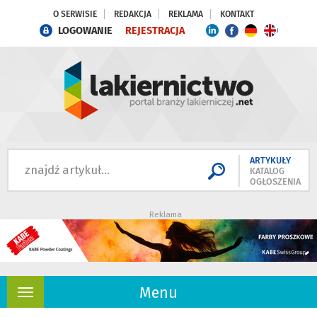
O SERWISIE
REDAKCJA
REKLAMA
KONTAKT
LOGOWANIE
REJESTRACJA
ARTYKUŁY
KATALOG
OGŁOSZENIA
Reklama
Menu
Rozwiń
nawigację