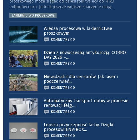
proszkowego może sięgać od dziesiątek tysięcy do kilku
milionów euro. Jednak jeszcze większe znaczenie mają
...
LAKIERNICTWO PROSZKOWE
Wiedza procesowa w lakiernictwie
proszkowym
KOMENTARZY: 0
Dzień z nowoczesną antykorozją. CORRO
DAY 2026 –
...
KOMENTARZY: 0
Niewidzialni dla sensorów. Jak laser i
podczerwień
...
KOMENTARZY: 0
Automatyczny transport dolny w procesie
renowacji felg.
...
KOMENTARZY: 0
Lepsza przyczepność farby. Dzięki
procesowi ENVIROX
...
KOMENTARZY: 0