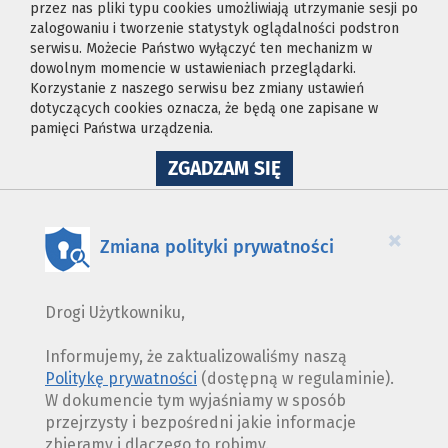
przez nas pliki typu cookies umożliwiają utrzymanie sesji po
zalogowaniu i tworzenie statystyk oglądalności podstron
serwisu. Możecie Państwo wyłączyć ten mechanizm w
dowolnym momencie w ustawieniach przeglądarki.
Korzystanie z naszego serwisu bez zmiany ustawień
dotyczących cookies oznacza, że będą one zapisane w
pamięci Państwa urządzenia.
NA
ZGADZAM SIĘ
WYKORZYSTANIE
PLIKÓW
COOKIES
×
Zmiana polityki prywatności
Drogi Użytkowniku,
Informujemy, że zaktualizowaliśmy naszą
Politykę prywatności
(dostępną w regulaminie).
W dokumencie tym wyjaśniamy w sposób
przejrzysty i bezpośredni jakie informacje
zbieramy i dlaczego to robimy.