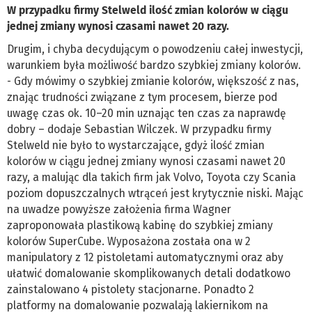
W przypadku firmy Stelweld ilość zmian kolorów w ciągu
jednej zmiany wynosi czasami nawet 20 razy.
Drugim, i chyba decydującym o powodzeniu całej inwestycji,
warunkiem była możliwość bardzo szybkiej zmiany kolorów.
- Gdy mówimy o szybkiej zmianie kolorów, większość z nas,
znając trudności związane z tym procesem, bierze pod
uwagę czas ok. 10–20 min uznając ten czas za naprawdę
dobry – dodaje Sebastian Wilczek. W przypadku firmy
Stelweld nie było to wystarczające, gdyż ilość zmian
kolorów w ciągu jednej zmiany wynosi czasami nawet 20
razy, a malując dla takich firm jak Volvo, Toyota czy Scania
poziom dopuszczalnych wtrąceń jest krytycznie niski. Mając
na uwadze powyższe założenia firma Wagner
zaproponowała plastikową kabinę do szybkiej zmiany
kolorów SuperCube. Wyposażona została ona w 2
manipulatory z 12 pistoletami automatycznymi oraz aby
ułatwić domalowanie skomplikowanych detali dodatkowo
zainstalowano 4 pistolety stacjonarne. Ponadto 2
platformy na domalowanie pozwalają lakiernikom na