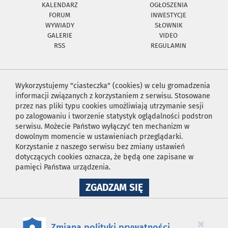
KALENDARZ
OGŁOSZENIA
FORUM
INWESTYCJE
WYWIADY
SŁOWNIK
GALERIE
VIDEO
RSS
REGULAMIN
Wykorzystujemy "ciasteczka" (cookies) w celu gromadzenia
informacji związanych z korzystaniem z serwisu. Stosowane
przez nas pliki typu cookies umożliwiają utrzymanie sesji
po zalogowaniu i tworzenie statystyk oglądalności podstron
serwisu. Możecie Państwo wyłączyć ten mechanizm w
dowolnym momencie w ustawieniach przeglądarki.
Korzystanie z naszego serwisu bez zmiany ustawień
dotyczących cookies oznacza, że będą one zapisane w
pamięci Państwa urządzenia.
NA
ZGADZAM SIĘ
WYKORZYSTANIE
PLIKÓW
COOKIES
×
Zmiana polityki prywatności