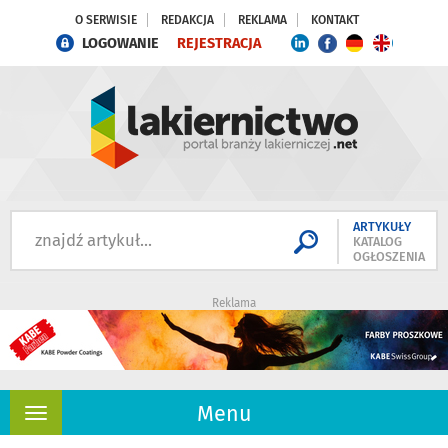
O SERWISIE
REDAKCJA
REKLAMA
KONTAKT
LOGOWANIE
REJESTRACJA
ARTYKUŁY
KATALOG
OGŁOSZENIA
Reklama
Menu
Rozwiń
nawigację