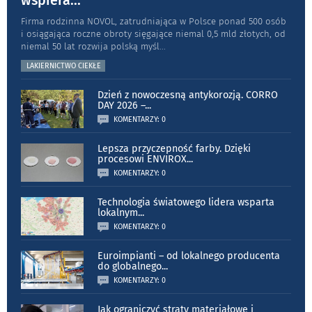
wspiera
...
Firma rodzinna NOVOL, zatrudniająca w Polsce ponad 500 osób
i osiągająca roczne obroty sięgające niemal 0,5 mld złotych, od
niemal 50 lat rozwija polską myśl
...
LAKIERNICTWO CIEKŁE
Dzień z nowoczesną antykorozją. CORRO
DAY 2026 –
...
KOMENTARZY: 0
Lepsza przyczepność farby. Dzięki
procesowi ENVIROX
...
KOMENTARZY: 0
Technologia światowego lidera wsparta
lokalnym
...
KOMENTARZY: 0
Euroimpianti – od lokalnego producenta
do globalnego
...
KOMENTARZY: 0
Jak ograniczyć straty materiałowe i