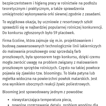
bezpieczeństwem i higieną pracy w rolnictwie na podłożu
teoretycznym i praktycznym, a także sprawdzenia
umiejętności wykonywania orki siewnej zgodnie z zasadami.
To wyjątkowa okazja, by uczniowie z resortowych szkół
sprawdzili się w najbardziej popularnej rolniczej konkurencji.
Do konkursu zgłoszonych było 59 placówek.
Firma Ecoline, która zajmuje się m.in. projektowaniem i
budową zaawansowanych technologicznie linii lakierniczych
do malowania proszkowego oraz sprzedażą farb
proszkowych, była sponsorem tego konkursu, dzięki czemu
mogła zwrócić uwagę na problem związany z malowaniem
proszkowym sprzętów rolniczych. Często na takiej powłoce
pojawia się zjawisko tzw. bloomingu. To biała patyna lub
mgiełka widoczna na powierzchni powłok malarskich. Jest
ona wynikiem ubocznych reakcji żywic poliestrowych.
Blooming jest spowodowany jednym z powodów:
niewystarczająca temperatura pieca,
powolne rozgrzewanie detalu, problem wspólny dla