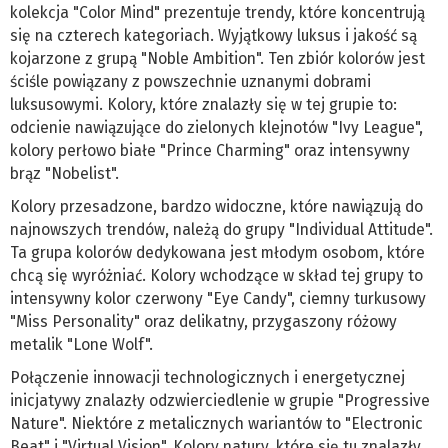
kolekcja "Color Mind" prezentuje trendy, które koncentrują
się na czterech kategoriach. Wyjątkowy luksus i jakość są
kojarzone z grupą "Noble Ambition". Ten zbiór kolorów jest
ściśle powiązany z powszechnie uznanymi dobrami
luksusowymi. Kolory, które znalazły się w tej grupie to:
odcienie nawiązujące do zielonych klejnotów "Ivy League",
kolory perłowo białe "Prince Charming" oraz intensywny
brąz "Nobelist".
Kolory przesadzone, bardzo widoczne, które nawiązują do
najnowszych trendów, należą do grupy "Individual Attitude".
Ta grupa kolorów dedykowana jest młodym osobom, które
chcą się wyróżniać. Kolory wchodzące w skład tej grupy to
intensywny kolor czerwony "Eye Candy", ciemny turkusowy
"Miss Personality" oraz delikatny, przygaszony różowy
metalik "Lone Wolf".
Połączenie innowacji technologicznych i energetycznej
inicjatywy znalazły odzwierciedlenie w grupie "Progressive
Nature". Niektóre z metalicznych wariantów to "Electronic
Beat" i "Virtual Vision". Kolory natury, które się tu znalazły