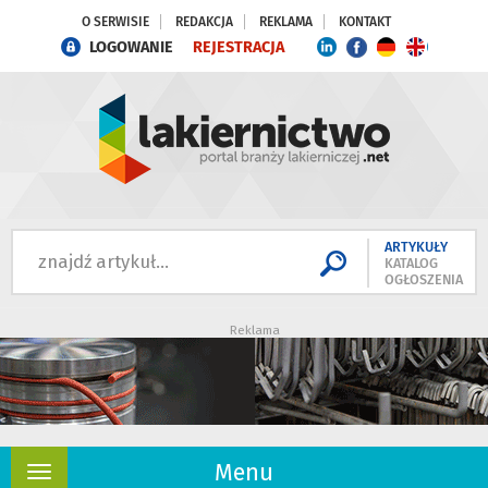
O SERWISIE
REDAKCJA
REKLAMA
KONTAKT
LOGOWANIE
REJESTRACJA
ARTYKUŁY
KATALOG
OGŁOSZENIA
Reklama
Menu
Rozwiń