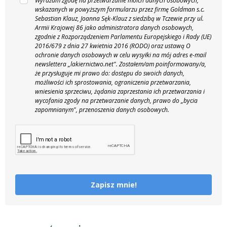
Wyrażam zgodę na przetwarzanie moich danych osobowych,
wskazanych w powyższym formularzu przez firmę Goldman s.c.
Sebastian Klauz, Joanna Sęk-Klauz z siedzibą w Tczewie przy ul.
Armii Krajowej 86 jako administratora danych osobowych,
zgodnie z Rozporządzeniem Parlamentu Europejskiego i Rady (UE)
2016/679 z dnia 27 kwietnia 2016 (RODO) oraz ustawą O
ochronie danych osobowych w celu wysyłki na mój adres e-mail
newslettera „lakiernictwo.net".
Zostałem/am poinformowany/a,
że przysługuje mi prawo do: dostępu do swoich danych,
możliwości ich sprostowania, ograniczenia przetwarzania,
wniesienia sprzeciwu, żądania zaprzestania ich przetwarzania i
wycofania zgody na przetwarzanie danych, prawo do „bycia
zapomnianym", przenoszenia danych osobowych.
Zapisz mnie!