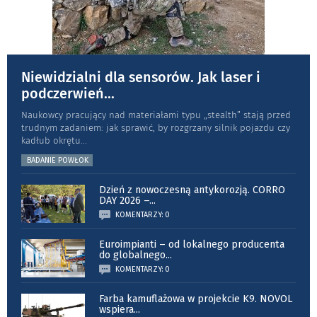
Niewidzialni dla sensorów. Jak laser i
podczerwień
...
Naukowcy pracujący nad materiałami typu „stea­lth” stają przed
trudnym zadaniem: jak sprawić, by rozgrzany silnik pojazdu czy
kadłub okrętu
...
BADANIE POWŁOK
Dzień z nowoczesną antykorozją. CORRO
DAY 2026 –
...
KOMENTARZY: 0
Euroimpianti – od lokalnego producenta
do globalnego
...
KOMENTARZY: 0
Farba kamuflażowa w projekcie K9. NOVOL
wspiera
...