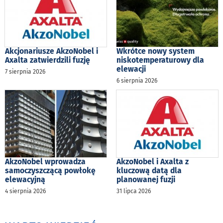
Akcjonariusze AkzoNobel i
Wkrótce nowy system
Axalta zatwierdzili fuzję
niskotemperaturowy dla
elewacji
7 sierpnia 2026
6 sierpnia 2026
AkzoNobel wprowadza
AkzoNobel i Axalta z
samoczyszczącą powłokę
kluczową datą dla
elewacyjną
planowanej fuzji
4 sierpnia 2026
31 lipca 2026