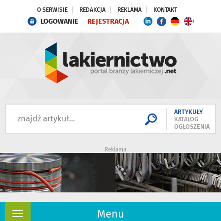
O SERWISIE
REDAKCJA
REKLAMA
KONTAKT
LOGOWANIE
REJESTRACJA
ARTYKUŁY
KATALOG
OGŁOSZENIA
Reklama
Menu
Rozwiń