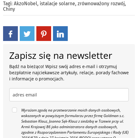
Tagi:
AkzoNobel
,
istalacje solarne
,
zrównoważony rozwój
,
Chiny
Zapisz się na newsletter
Bądź na bieżąco! Wpisz swój adres e-mail i otrzymuj
bezpłatnie najciekawsze artykuły, relacje, porady fachowe
i informacje o promocjach.
Wyrażam zgodę na przetwarzanie moich danych osobowych,
wskazanych w powyższym formularzu przez firmę Goldman s.c.
Sebastian Klauz, Joanna Sęk-Klauz z siedzibą w Tczewie przy ul.
Armii Krajowej 86 jako administratora danych osobowych,
zgodnie z Rozporządzeniem Parlamentu Europejskiego i Rady (UE)
2016/679 z dnia 27 kwietnia 2016 (RODO) oraz ustawą O