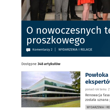
O nowoczesnych t
proszkowego
Komentarzy 2
WYDARZENIA I RELACJE
Dostępne
348 artykułów
Powłoka 
ekspert
ponad rok temu 21
Renowacja fasa
została uznana
WYDARZENIA I RE