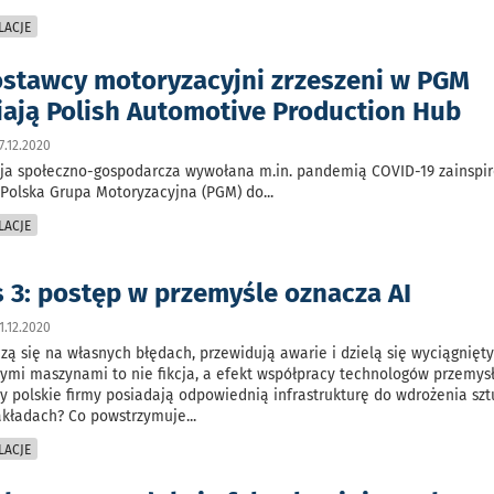
LACJE
ostawcy motoryzacyjni zrzeszeni w PGM
ają Polish Automotive Production Hub
.12.2020
cja społeczno-gospodarcza wywołana m.in. pandemią COVID-19 zainspi
 Polska Grupa Motoryzacyjna (PGM) do
...
LACJE
s 3: postęp w przemyśle oznacza AI
.12.2020
czą się na własnych błędach, przewidują awarie i dzielą się wyciągnięt
ymi maszynami to nie fikcja, a efekt współpracy technologów przemys
 polskie firmy posiadają odpowiednią infrastrukturę do wdrożenia szt
zakładach? Co powstrzymuje
...
LACJE