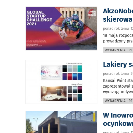
AkzoNobe
skierowa
ponad rok temu 13
18 maja rozpocz
prowadzony prz
WYDARZENIA I RE
Lakiery 
ponad rok temu 29
Kansai Paint sta
zaprezentował 
wyrażają indyw
WYDARZENIA I RE
W Inowro
ocynkown
ponad rok temu 12