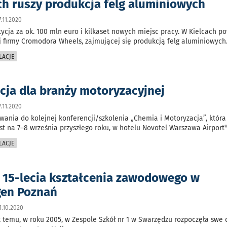
ch ruszy produkcja felg aluminiowych
.11.2020
cja za ok. 100 mln euro i kilkaset nowych miejsc pracy. W Kielcach p
j firmy Cromodora Wheels, zajmującej się produkcją felg aluminiowych
LACJE
cja dla branży motoryzacyjnej
.11.2020
wania do kolejnej konferencji/szkolenia „Chemia i Motoryzacja”, która
t na 7–8 września przyszłego roku, w hotelu Novotel Warszawa Airport*
LACJE
z 15-lecia kształcenia zawodowego w
gen Poznań
.10.2020
t temu, w roku 2005, w Zespole Szkół nr 1 w Swarzędzu rozpoczęła swe 