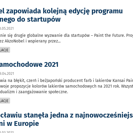
l zapowiada kolejną edycję programu
nego do startupów
.05.2021
nie się drugie globalne wyzwanie dla startupów – Paint the Future. Pr
ez AkzoNobel i wspierany przez
...
LACJE
samochodowe 2021
.04.2021
wia na błękit, czerń i beżJapoński producent farb i lakierów Kansai Pai
swoje propozycje kolorów lakierów samochodowych na 2021 rok. Wszyst
idualizm i zaangażowanie społeczne.
LACJE
cławiu stanęła jedna z najnowocześniej
i w Europie
.03.2021