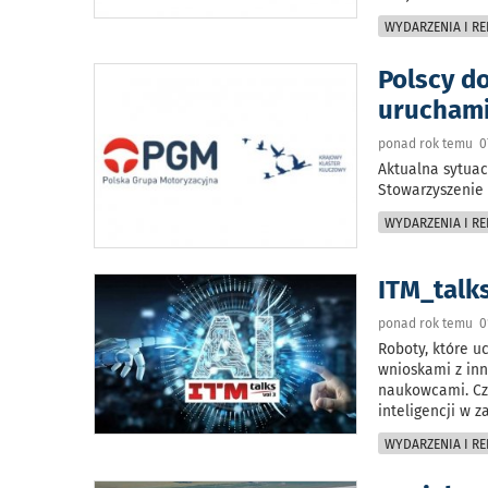
WYDARZENIA I RE
Polscy d
uruchami
ponad rok temu 07
Aktualna sytua
Stowarzyszenie
WYDARZENIA I RE
ITM_talk
ponad rok temu 01
Roboty, które u
wnioskami z inn
naukowcami. Czy
inteligencji w 
WYDARZENIA I RE