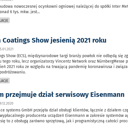
budowa nowoczesnej ocynkowni ogniowej należącej do spółki Inter Met
onad 6 tys. mkw. jest
...
LACJE
 Coatings Show jesienią 2021 roku
.01.2021
gs Show (ECS), międzynarodowe targi branży powłok nie odbędą się zg
tego roku, lecz organizatorzy Vincentz Network oraz NürnbergMesse pr
ień 2021 roku ze względu na trwającą pandemię koronawirusa i związa
 podróżowaniu.
LACJE
m przejmuje dział serwisowy Eisenmann
.12.2020
ce systems GmbH przejęła dział obsługi klientów, łącznie z działem czę
wypłacalnego producenta urządzeń Eisenmann w zakresie systemów ap
 się to z obsługą zarówno sprzętową, jak i programistyczną całości pro