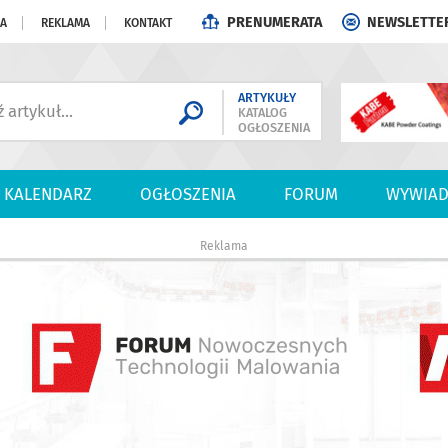
PRENUMERATA
NEWSLETTE
JA
REKLAMA
KONTAKT
ARTYKUŁY
KATALOG
OGŁOSZENIA
KALENDARZ
OGŁOSZENIA
FORUM
WYWIAD
Reklama