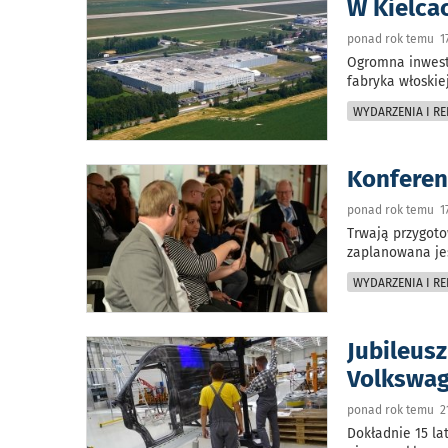
W Kielca
ponad rok temu 17
Ogromna inwesty
fabryka włoskie
WYDARZENIA I RE
Konferen
ponad rok temu 17
Trwają przygoto
zaplanowana jes
WYDARZENIA I RE
Jubileus
Volkswa
ponad rok temu 21
Dokładnie 15 la