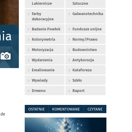
Lakiernicze
Sztuczne
Farby
Galwanotechnika
dekoracyjne
Badanie Powłok
Fundusze unijne
ia
Kolorymetria
Normy/Prawo
Motoryzacja
Budownictwo
Wydarzenia
Antykorozja
Emaliowanie
Kataforeza
Wywiady
Szkło
Drewno
Raport
OSTATNIE
KOMENTOWANE
CZYTANE
ade