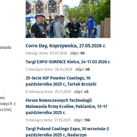
Corro Day, Koprzywnica, 27.05.2026 r.
rowała
miesiąc temu 03.07.2026
zdjęć:
66
Targi EXPO-SURFACE Kielce, 24-17.03 2026 r.
3 miesiące temu 28.04.2026
zdjęć:
66
25-lecie IGP Powder Coatings, 16
października 2025 r., Tartak Brzózki
8 miesięcy temu 20.11.2025
zdjęć:
45
ymi
Forum Nowoczesnych Technologii
łowych z
Malowania firmy Ecoline, Pabianice, 15-17
ucznej
października 2025 r.
9 miesięcy temu 27.10.2025
zdjęć:
106
Targi Poland Coatings Expo, 30 września-2
października 2025 r., Nadarzyn