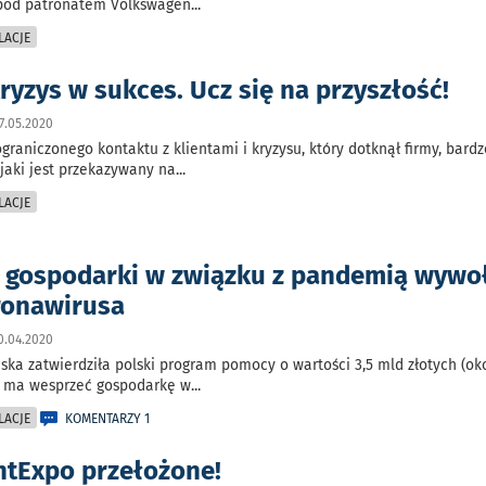
 pod patronatem Volkswagen
...
LACJE
ryzys w sukces. Ucz się na przyszłość!
7.05.2020
graniczonego kontaktu z klientami i kryzysu, który dotknął firmy, bard
 jaki jest przekazywany na
...
LACJE
 gospodarki w związku z pandemią wywo
ronawirusa
0.04.2020
ska zatwierdziła polski program pomocy o wartości 3,5 mld złotych (ok
ry ma wesprzeć gospodarkę w
...
LACJE
KOMENTARZY 1
intExpo przełożone!