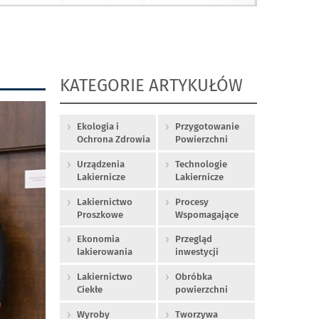
KATEGORIE ARTYKUŁÓW
Ekologia i
Przygotowanie
Ochrona Zdrowia
Powierzchni
Urządzenia
Technologie
Lakiernicze
Lakiernicze
Lakiernictwo
Procesy
Proszkowe
Wspomagające
Ekonomia
Przegląd
lakierowania
inwestycji
Lakiernictwo
Obróbka
Ciekłe
powierzchni
Wyroby
Tworzywa