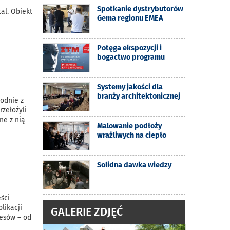
Spotkanie dystrybutorów
al. Obiekt
Gema regionu EMEA
Potęga ekspozycji i
bogactwo programu
Systemy jakości dla
branży architektonicznej
odnie z
zełożyli
ne z nią
Malowanie podłoży
wrażliwych na ciepło
Solidna dawka wiedzy
ści
likacji
GALERIE ZDJĘĆ
cesów – od