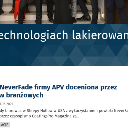
echnologiach lakierowan
NeverFade firmy APV doceniona przez
ów branżowych
.05.2021
dy biurowca w Sleepy Hollow w USA z wykorzystaniem powłoki NeverF
 przez czasopismo CoatingsPro Magazine za
...
LACJE