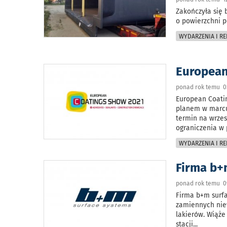
Zakończyła się 
o powierzchni p
WYDARZENIA I RE
European
ponad rok temu 05
European Coatin
planem w marcu 
termin na wrzes
ograniczenia w
WYDARZENIA I RE
Firma b+
ponad rok temu 09
Firma b+m surfa
zamiennych nie
lakierów. Wiąże
stacji
...