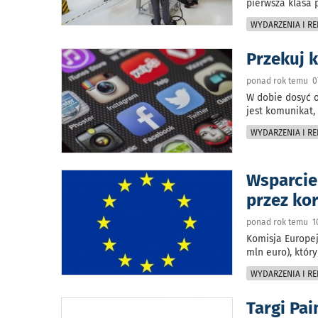
pierwsza klasa
WYDARZENIA I RE
Przekuj k
ponad rok temu 0
W dobie dosyć o
jest komunikat,
WYDARZENIA I RE
Wsparcie
przez ko
ponad rok temu 1
Komisja Europej
mln euro), któ
WYDARZENIA I RE
Targi Pa