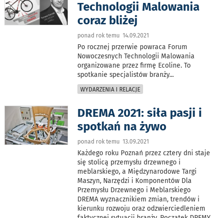
Technologii Malowania
coraz bliżej
ponad rok temu 14.09.2021
Po rocznej przerwie powraca Forum
Nowoczesnych Technologii Malowania
organizowane przez firmę Ecoline. To
spotkanie specjalistów branży
...
WYDARZENIA I RELACJE
DREMA 2021: siła pasji i
spotkań na żywo
ponad rok temu 13.09.2021
Każdego roku Poznań przez cztery dni staje
się stolicą przemysłu drzewnego i
meblarskiego, a Międzynarodowe Targi
Maszyn, Narzędzi i Komponentów Dla
Przemysłu Drzewnego i Meblarskiego
DREMA wyznacznikiem zmian, trendów i
kierunku rozwoju oraz odzwierciedleniem
faktycznej sytuacji branży. Początek DREMY