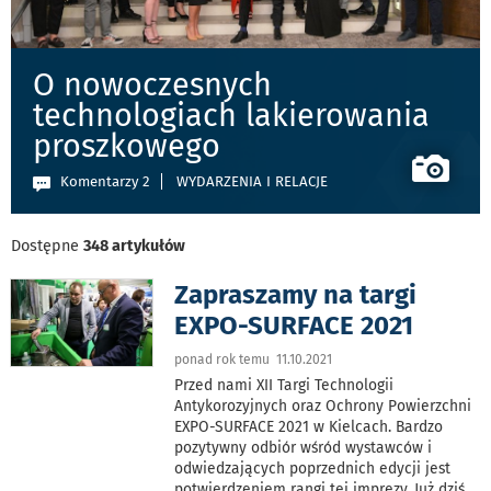
O nowoczesnych
technologiach lakierowania
proszkowego
Komentarzy 2
WYDARZENIA I RELACJE
Dostępne
348 artykułów
Zapraszamy na targi
EXPO-SURFACE 2021
ponad rok temu 11.10.2021
Przed nami XII Targi Technologii
Antykorozyjnych oraz Ochrony Powierzchni
EXPO-SURFACE 2021 w Kielcach. Bardzo
pozytywny odbiór wśród wystawców i
odwiedzających poprzednich edycji jest
potwierdzeniem rangi tej imprezy. Już dziś