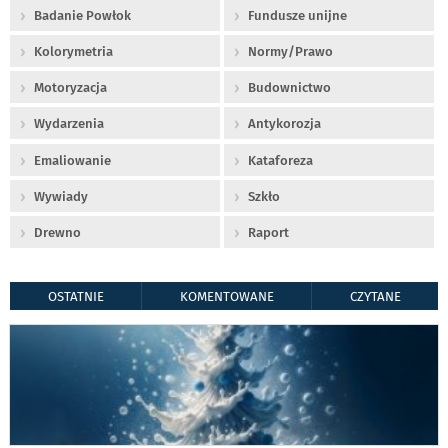
Badanie Powłok
Fundusze unijne
Kolorymetria
Normy/Prawo
Motoryzacja
Budownictwo
Wydarzenia
Antykorozja
Emaliowanie
Kataforeza
Wywiady
Szkło
Drewno
Raport
OSTATNIE
KOMENTOWANE
CZYTANE