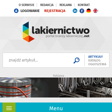
O SERWISIE
REDAKCJA
REKLAMA
KONTAKT
LOGOWANIE
REJESTRACJA
ARTYKUŁY
KATALOG
OGŁOSZENIA
Reklama
Menu
Rozwiń