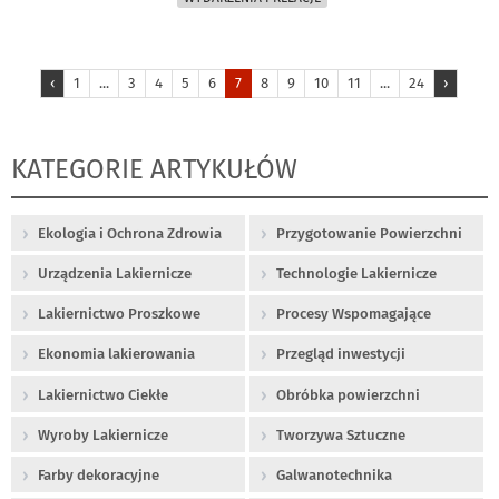
‹
1
...
3
4
5
6
7
8
9
10
11
...
24
›
KATEGORIE ARTYKUŁÓW
Ekologia i Ochrona Zdrowia
Przygotowanie Powierzchni
Urządzenia Lakiernicze
Technologie Lakiernicze
Lakiernictwo Proszkowe
Procesy Wspomagające
Ekonomia lakierowania
Przegląd inwestycji
Lakiernictwo Ciekłe
Obróbka powierzchni
Wyroby Lakiernicze
Tworzywa Sztuczne
Farby dekoracyjne
Galwanotechnika