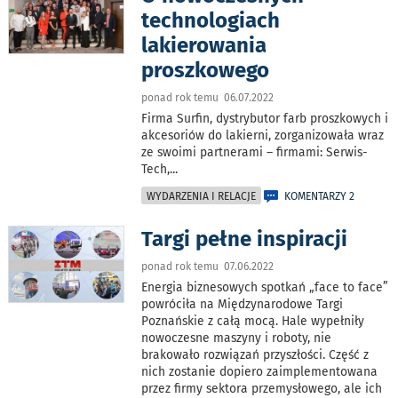
technologiach
lakierowania
proszkowego
ponad rok temu 06.07.2022
Firma Surfin, dystrybutor farb proszkowych i
akcesoriów do lakierni, zorganizowała wraz
ze swoimi partnerami – firmami: Serwis-
Tech,
...
WYDARZENIA I RELACJE
KOMENTARZY 2
Targi pełne inspiracji
ponad rok temu 07.06.2022
Energia biznesowych spotkań „face to face”
powróciła na Międzynarodowe Targi
Poznańskie z całą mocą. Hale wypełniły
nowoczesne maszyny i roboty, nie
brakowało rozwiązań przyszłości. Część z
nich zostanie dopiero zaimplementowana
przez firmy sektora przemysłowego, ale ich