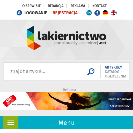
O SERWISIE
REDAKCJA
REKLAMA
KONTAKT
LOGOWANIE
REJESTRACJA
ARTYKUŁY
KATALOG
OGŁOSZENIA
Reklama
Menu
Rozwiń
nawigację