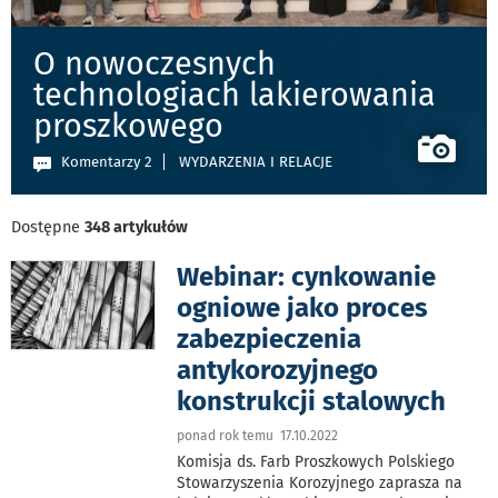
O nowoczesnych
technologiach lakierowania
proszkowego
Komentarzy 2
WYDARZENIA I RELACJE
Dostępne
348 artykułów
Webinar: cynkowanie
ogniowe jako proces
zabezpieczenia
antykorozyjnego
konstrukcji stalowych
ponad rok temu 17.10.2022
Komisja ds. Farb Proszkowych Polskiego
Stowarzyszenia Korozyjnego zaprasza na