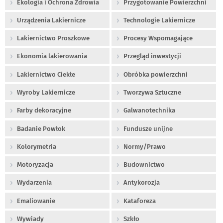
Ekologia i Ochrona Zdrowia
Przygotowanie Powierzchni
Urządzenia Lakiernicze
Technologie Lakiernicze
Lakiernictwo Proszkowe
Procesy Wspomagające
Ekonomia lakierowania
Przegląd inwestycji
Lakiernictwo Ciekłe
Obróbka powierzchni
Wyroby Lakiernicze
Tworzywa Sztuczne
Farby dekoracyjne
Galwanotechnika
Badanie Powłok
Fundusze unijne
Kolorymetria
Normy/Prawo
Motoryzacja
Budownictwo
Wydarzenia
Antykorozja
Emaliowanie
Kataforeza
Wywiady
Szkło