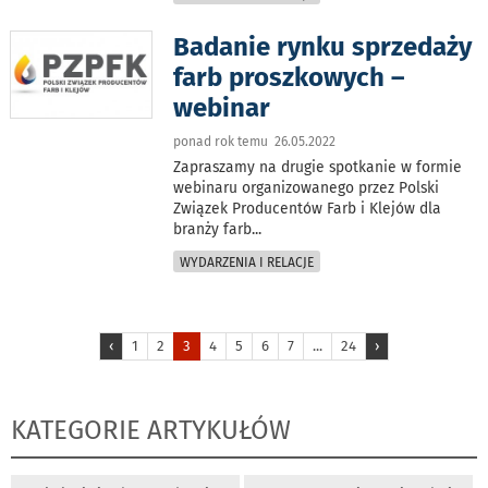
Badanie rynku sprzedaży
farb proszkowych –
webinar
ponad rok temu 26.05.2022
Zapraszamy na drugie spotkanie w formie
webinaru organizowanego przez Polski
Związek Producentów Farb i Klejów dla
branży farb
...
WYDARZENIA I RELACJE
‹
1
2
3
4
5
6
7
...
24
›
KATEGORIE ARTYKUŁÓW