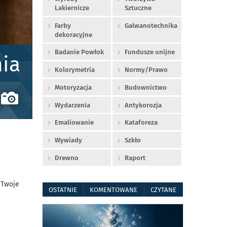
Lakiernicze
Sztuczne
Farby
Galwanotechnika
dekoracyjne
Badanie Powłok
Fundusze unijne
ia
Kolorymetria
Normy/Prawo
Motoryzacja
Budownictwo
Wydarzenia
Antykorozja
Emaliowanie
Kataforeza
Wywiady
Szkło
Drewno
Raport
 Twoje
OSTATNIE
KOMENTOWANE
CZYTANE