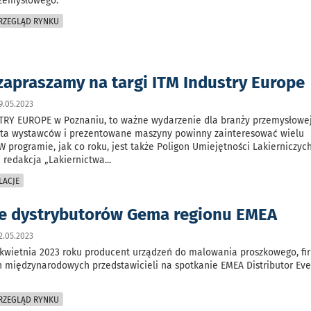
rzemysłowego.
PRZEGLĄD RYNKU
 zapraszamy na targi ITM Industry Europe
9.05.2023
STRY EUROPE w Poznaniu, to ważne wydarzenie dla branży przemysłowej
rta wystawców i prezentowane maszyny powinny zainteresować wielu
W programie, jak co roku, jest także Poligon Umiejętności Lakierniczych
 redakcja „Lakiernictwa
...
LACJE
e dystrybutorów Gema regionu EMEA
2.05.2023
 kwietnia 2023 roku producent urządzeń do malowania proszkowego, f
h międzynarodowych przedstawicieli na spotkanie EMEA Distributor Eve
PRZEGLĄD RYNKU