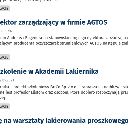
LACJE
rektor zarządzający w firmie AGTOS
8.05.2023
iem Andreasa Bügenera na stanowisko drugiego dyrektora zarządzając
zającym producenta oczyszczarek strumieniowych AGTOS następuje zm
LACJE
zkolenie w Akademii Lakiernika
2.05.2023
nika – projekt szkoleniowy FarCo Sp. z o.o. – zaprasza na najbliższe sz
e jest profesjonalistom oraz osobom, które dopiero rozpoczynają pra
zej.
LACJE
ię na warsztaty lakierowania proszkoweg