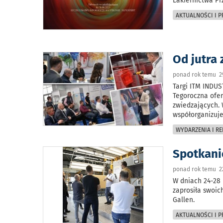
Lakiernictwa P
AKTUALNOŚCI I 
Od jutra
ponad rok temu 2
Targi ITM INDU
Tegoroczna ofe
zwiedzających. 
współorganizuje
WYDARZENIA I RE
Spotkani
ponad rok temu 2
W dniach 24-28
zaprosiła swoic
Gallen.
AKTUALNOŚCI I 