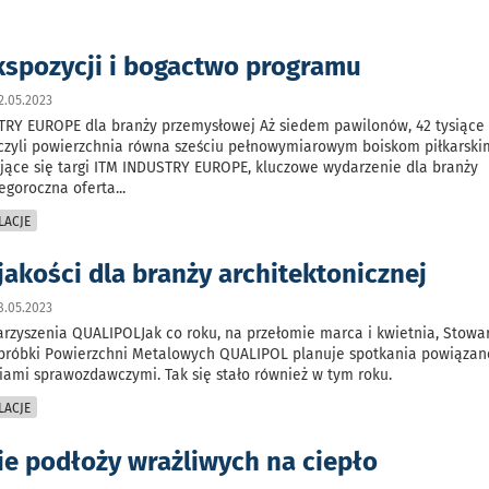
kspozycji i bogactwo programu
2.05.2023
STRY EUROPE dla branży przemysłowej Aż siedem pawilonów, 42 tysiąc
czyli powierzchnia równa sześciu pełnowymiarowym boiskom piłkarski
żające się targi ITM INDUSTRY EUROPE, kluczowe wydarzenie dla branży
egoroczna oferta
...
LACJE
akości dla branży architektonicznej
8.05.2023
rzyszenia QUALIPOLJak co roku, na przełomie marca i kwietnia, Stowa
óbki Powierzchni Metalowych QUALIPOL planuje spotkania powiązan
iami sprawozdawczymi. Tak się stało również w tym roku.
LACJE
e podłoży wrażliwych na ciepło