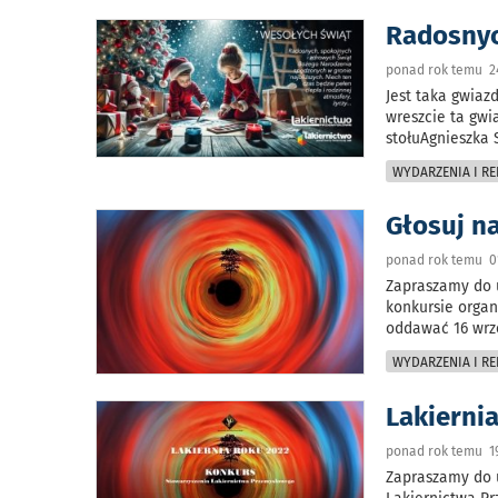
Radosnyc
ponad rok temu 24
Jest taka gwia
wreszcie ta gw
stołuAgnieszka
WYDARZENIA I RE
Głosuj n
ponad rok temu 0
Zapraszamy do 
konkursie orga
oddawać 16 wrz
WYDARZENIA I RE
Lakiernia
ponad rok temu 19
Zapraszamy do 