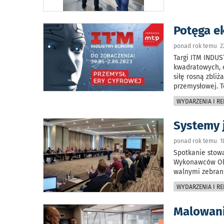
Potęga e
ponad rok temu 2
Targi ITM INDU
kwadratowych, 
siłę rosną zbli
przemysłowej. T
WYDARZENIA I RE
Systemy j
ponad rok temu 1
Spotkanie stowa
Wykonawców Obr
walnymi zebran
WYDARZENIA I RE
Malowani