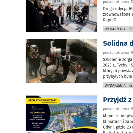
ponad rok temu 17
Druga edycja IG
zrównoważone n
Rapid®.
WYDARZENIA I RE
Solidna 
ponad rok temu 16
Szkolenie zorga
2023 r., Tychy 
których powsta
przybyłych była
WYDARZENIA I RE
Przyjdź 
ponad rok temu 15
Mimo, że majówk
klimatach i zap
Gdyni, gdzie 23
Waterfront, któ