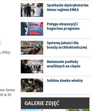
Spotkanie dystrybutorów
Gema regionu EMEA
Potęga ekspozycji i
bogactwo programu
Systemy jakości dla
.
branży architektonicznej
, który
Malowanie podłoży
wrażliwych na ciepło
Solidna dawka wiedzy
irma Gema
nt w St.
GALERIE ZDJĘĆ