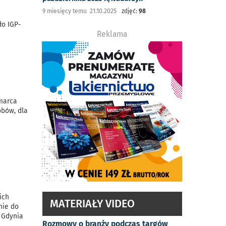
9 miesięcy temu 21.10.2025
zdjęć:
98
ło IGP-
Reklama
 marca
obów, dla
ich
MATERIAŁY VIDEO
nie do
t Gdynia
Rozmowy o branży podczas targów