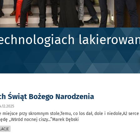
echnologiach lakierowan
h Świąt Bożego Narodzenia
4.12.2025
 miejsce przy skromnym stole,Temu, co los dał, dole i niedole,Aż serce
lędę „Wśród nocnej ciszy...”Marek Dębski
LACJE