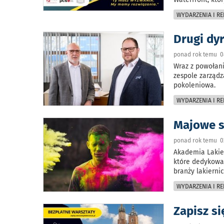
WYDARZENIA I RE
Drugi dy
ponad rok temu 0
Wraz z powołan
zespole zarząd
pokoleniowa.
WYDARZENIA I RE
Majowe s
ponad rok temu 0
Akademia Lakier
które dedykowan
branży lakiernic
WYDARZENIA I RE
Zapisz s