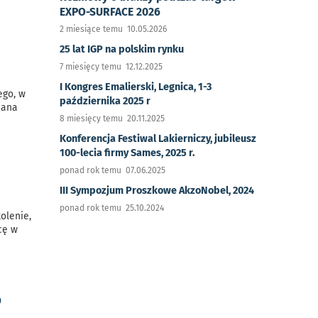
EXPO-SURFACE 2026
2 miesiące temu 10.05.2026
25 lat IGP na polskim rynku
7 miesięcy temu 12.12.2025
I Kongres Emalierski, Legnica, 1-3
ego, w
października 2025 r
iana
8 miesięcy temu 20.11.2025
Konferencja Festiwal Lakierniczy, jubileusz
100-lecia firmy Sames, 2025 r.
ponad rok temu 07.06.2025
III Sympozjum Proszkowe AkzoNobel, 2024
ponad rok temu 25.10.2024
kolenie,
cę w
o