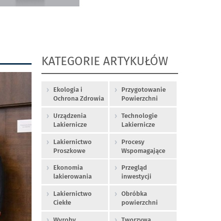
KATEGORIE ARTYKUŁÓW
Ekologia i
Przygotowanie
Ochrona Zdrowia
Powierzchni
Urządzenia
Technologie
Lakiernicze
Lakiernicze
Lakiernictwo
Procesy
Proszkowe
Wspomagające
Ekonomia
Przegląd
lakierowania
inwestycji
Lakiernictwo
Obróbka
Ciekłe
powierzchni
Wyroby
Tworzywa