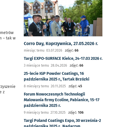
e metrów
m – tak w
Corro Day, Koprzywnica, 27.05.2026 r.
miesiąc temu 03.07.2026
zdjęć:
66
Targi EXPO-SURFACE Kielce, 24-17.03 2026 r.
3 miesiące temu 28.04.2026
zdjęć:
66
25-lecie IGP Powder Coatings, 16
października 2025 r., Tartak Brzózki
8 miesięcy temu 20.11.2025
zdjęć:
45
rzyszenie
e z
Forum Nowoczesnych Technologii
Malowania firmy Ecoline, Pabianice, 15-17
października 2025 r.
9 miesięcy temu 27.10.2025
zdjęć:
106
Targi Poland Coatings Expo, 30 września-2
października 2025 r., Nadarzyn