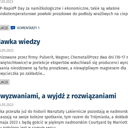
.05.2023
P-Rapid® Day za namiEkologiczne i ekonomiczne, takie są właśnie
iskotemperaturowe powłoki proszkowe do podłoży wrażliwych na ciep
LACJE
KOMENTARZY 1
dawka wiedzy
.05.2023
nizowane przez firmy: Pulverit, Wagner, ChemetallPrzez dwa dni (16−17
i Świętochłowice) w prelekcje ekspertów wsłuchiwali się producenci wyr
wania nieodzowne są farby proszkowe, a niewątpliwym magnesem dla
 wycieczka po zakładzie
...
LACJE
z wyzwaniami, a wyjdź z rozwiązaniami
.05.2023
a przeszła już do historii Warsztaty Lakiernicze pozostają w nadmorsk
raszają na swoje kolejne spotkanie, tym razem do Trójmiasta, a dokład
 maja 2023 r. będą gościć w pięknym nadmorskim Courtyard by Marriot
ry położony jest w samym sercu
...