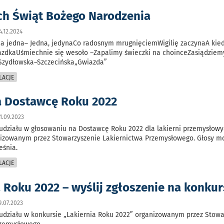
h Świąt Bożego Narodzenia
.12.2024
zda jedna– Jedna, jedynaCo radosnym mrugnięciemWigilię zaczynaA kie
iazdkaUśmiechnie się wesoło –Zapalimy świeczki na choinceZasiądziem
 Szydłowska–Szczecińska„Gwiazda”
LACJE
a Dostawcę Roku 2022
1.09.2023
udziału w głosowaniu na Dostawcę Roku 2022 dla lakierni przemysłowy
nizowanym przez Stowarzyszenie Lakiernictwa Przemysłowego. Głosy m
eśnia.
LACJE
 Roku 2022 – wyślij zgłoszenie na konkur
.07.2023
udziału w konkursie „Lakiernia Roku 2022” organizowanym przez Stowa