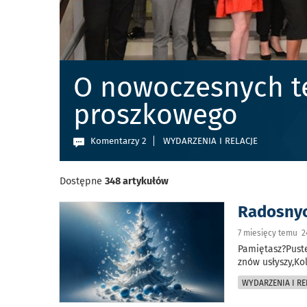
O nowoczesnych t
proszkowego
Komentarzy 2
WYDARZENIA I RELACJE
Dostępne
348 artykułów
Radosnyc
7 miesięcy temu 2
Pamiętasz?Puste
znów usłyszy,Ko
WYDARZENIA I RE