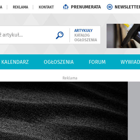
PRENUMERATA
NEWSLETTE
JA
REKLAMA
KONTAKT
ARTYKUŁY
KATALOG
OGŁOSZENIA
KALENDARZ
OGŁOSZENIA
FORUM
WYWIAD
Reklama