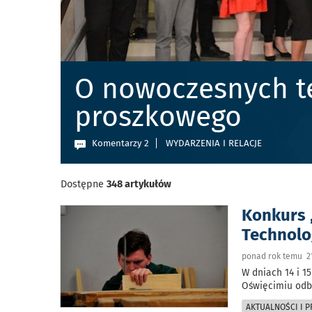
O nowoczesnych t
proszkowego
Komentarzy 2
WYDARZENIA I RELACJE
Dostępne
348 artykułów
Konkurs 
Technolo
ponad rok temu 21
W dniach 14 i 1
Oświęcimiu odb
AKTUALNOŚCI I 