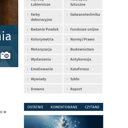
Lakiernicze
Sztuczne
Farby
Galwanotechnika
dekoracyjne
Badanie Powłok
Fundusze unijne
ia
Kolorymetria
Normy/Prawo
Motoryzacja
Budownictwo
Wydarzenia
Antykorozja
Emaliowanie
Kataforeza
Wywiady
Szkło
Drewno
Raport
OSTATNIE
KOMENTOWANE
CZYTANE
go w