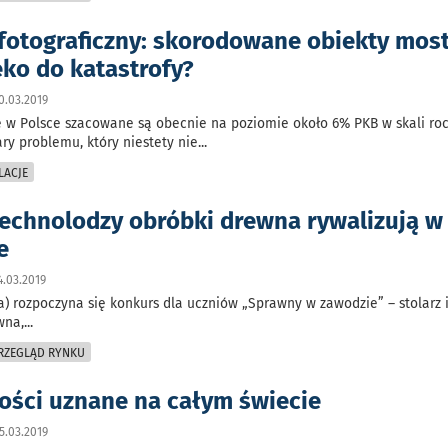
fotograficzny: skorodowane obiekty mos
eko do katastrofy?
0.03.2019
e w Polsce szacowane są obecnie na poziomie około 6% PKB w skali roc
ry problemu, który niestety nie
...
LACJE
 technolodzy obróbki drewna rywalizują w
e
.03.2019
ca) rozpoczyna się konkurs dla uczniów „Sprawny w zawodzie” – stolarz 
wna,
...
PRZEGLĄD RYNKU
kości uznane na całym świecie
5.03.2019