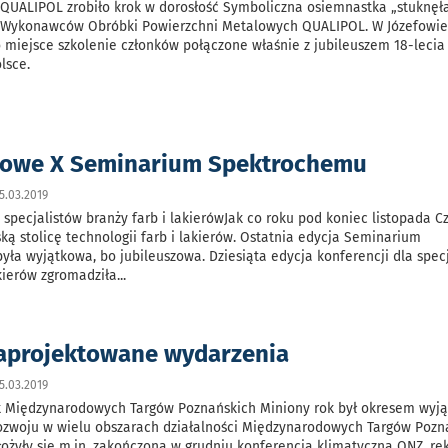
 QUALIPOL zrobiło krok w dorosłość Symboliczna osiemnastka „stuknęł
 Wykonawców Obróbki Powierzchni Metalowych QUALIPOL. W Józefowi
miejsce szkolenie członków połączone właśnie z jubileuszem 18-lecia 
olsce.
zowe X Seminarium Spektrochemu
5.03.2019
 specjalistów branży farb i lakierówJak co roku pod koniec listopada C
ską stolicę technologii farb i lakierów. Ostatnia edycja Seminarium
ła wyjątkowa, bo jubileuszowa. Dziesiąta edycja konferencji dla spec
akierów zgromadziła
...
aprojektowane wydarzenia
5.03.2019
 Międzynarodowych Targów Poznańskich Miniony rok był okresem wyj
ozwoju w wielu obszarach działalności Międzynarodowych Targów Pozn
łożyły się m.in. zakończona w grudniu konferencja klimatyczna ONZ, r