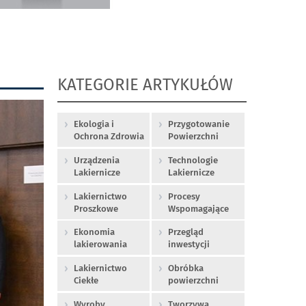
KATEGORIE ARTYKUŁÓW
Ekologia i
Przygotowanie
Ochrona Zdrowia
Powierzchni
Urządzenia
Technologie
Lakiernicze
Lakiernicze
Lakiernictwo
Procesy
Proszkowe
Wspomagające
Ekonomia
Przegląd
lakierowania
inwestycji
Lakiernictwo
Obróbka
Ciekłe
powierzchni
Wyroby
Tworzywa