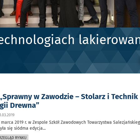
echnologiach lakierowan
„Sprawny w Zawodzie – Stolarz i Technik
gii Drewna”
.03.2019
5 marca 2019 r. w Zespole Szkół Zawodowych Towarzystwa Salezjańskie
yła się siódma edycja
...
PRZEGLĄD RYNKU