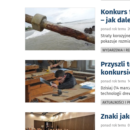
Konkurs 
– jak dal
ponad rok temu 2
Straty korozyjn
pokazuje rozmia
WYDARZENIA I RE
Przyszli
konkursi
ponad rok temu 14
Dzisiaj (14 mar
technologii dre
AKTUALNOŚCI I 
Znaki ja
ponad rok temu 0