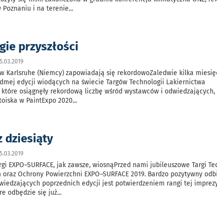
 Poznaniu i na terenie
...
gie przyszłości
5.03.2019
 w Karlsruhe (Niemcy) zapowiadają się rekordowoZaledwie kilka miesię
dmej edycji wiodących na świecie Targów Technologii Lakiernictwa
 które osiągnęły rekordową liczbę wśród wystawców i odwiedzających,
toiska w PaintExpo 2020
...
z dziesiąty
5.03.2019
rgi EXPO–SURFACE, jak zawsze, wiosnąPrzed nami jubileuszowe Targi Te
h oraz Ochrony Powierzchni EXPO–SURFACE 2019. Bardzo pozytywny odb
iedzających poprzednich edycji jest potwierdzeniem rangi tej imprezy
re odbędzie się już
...