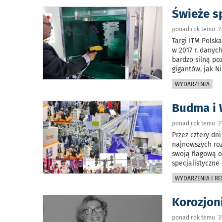
Świeże s
ponad rok temu 27
Targi ITM Polsk
w 2017 r. danych
bardzo silną po
gigantów, jak Ni
WYDARZENIA
Budma i 
ponad rok temu 21
Przez cztery dn
najnowszych ro
swoją flagową 
specjalistyczne
WYDARZENIA I RE
Korozjoni
ponad rok temu 31