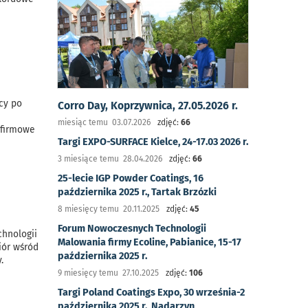
cy po
Corro Day, Koprzywnica, 27.05.2026 r.
miesiąc temu 03.07.2026
zdjęć:
66
 firmowe
Targi EXPO-SURFACE Kielce, 24-17.03 2026 r.
3 miesiące temu 28.04.2026
zdjęć:
66
25-lecie IGP Powder Coatings, 16
października 2025 r., Tartak Brzózki
8 miesięcy temu 20.11.2025
zdjęć:
45
Forum Nowoczesnych Technologii
chnologii
Malowania firmy Ecoline, Pabianice, 15-17
iór wśród
października 2025 r.
.
9 miesięcy temu 27.10.2025
zdjęć:
106
Targi Poland Coatings Expo, 30 września-2
października 2025 r., Nadarzyn