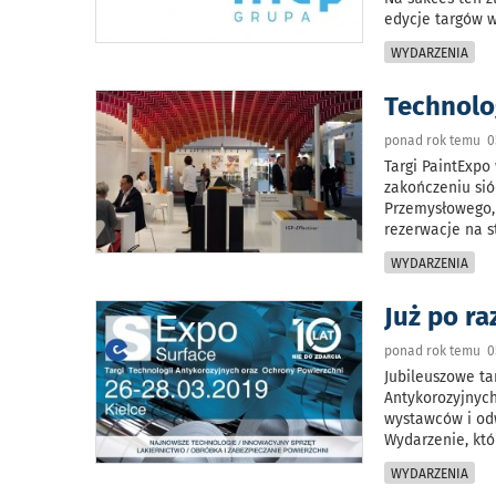
edycje targów w
WYDARZENIA
Technolo
ponad rok temu 0
Targi PaintExpo
zakończeniu sió
Przemysłowego,
rezerwacje na s
WYDARZENIA
Już po ra
ponad rok temu 0
Jubileuszowe ta
Antykorozyjnyc
wystawców i odw
Wydarzenie, któ
WYDARZENIA