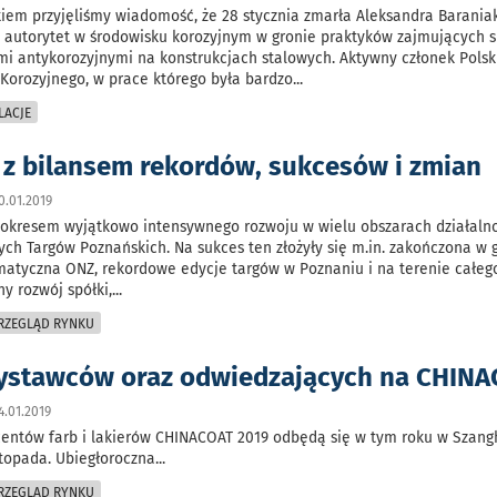
iem przyjęliśmy wiadomość, że 28 stycznia zmarła Aleksandra Baraniak
 autorytet w środowisku korozyjnym w gronie praktyków zajmujących s
i antykorozyjnymi na konstrukcjach stalowych. Aktywny członek Polsk
Korozyjnego, w prace którego była bardzo
...
LACJE
 z bilansem rekordów, sukcesów i zmian
.01.2019
 okresem wyjątkowo intensywnego rozwoju w wielu obszarach działaln
h Targów Poznańskich. Na sukces ten złożyły się m.in. zakończona w 
matyczna ONZ, rekordowe edycje targów w Poznaniu i na terenie całego
y rozwój spółki,
...
PRZEGLĄD RYNKU
ystawców oraz odwiedzających na CHIN
.01.2019
centów farb i lakierów CHINACOAT 2019 odbędą się w tym roku w Szang
stopada. Ubiegłoroczna
...
PRZEGLĄD RYNKU