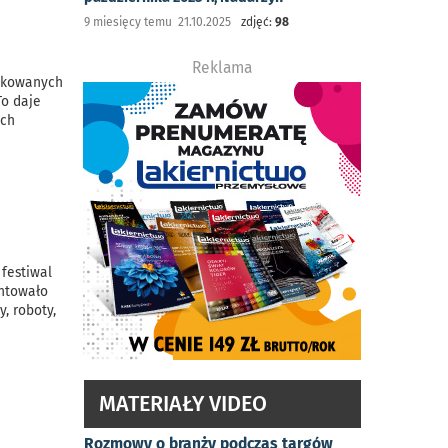
9 miesięcy temu 21.10.2025
zdjęć:
98
Reklama
likowanych
To daje
ich
festiwal
entowało
, roboty,
MATERIAŁY VIDEO
Rozmowy o branży podczas targów