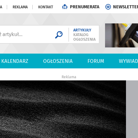
PRENUMERATA
NEWSLETTE
JA
REKLAMA
KONTAKT
ARTYKUŁY
KATALOG
OGŁOSZENIA
KALENDARZ
OGŁOSZENIA
FORUM
WYWIAD
Reklama