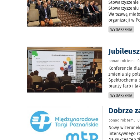
Stowarzyszenie
Stowarzyszeniu
Warszawą miało 
organizacji w P
WYDARZENIA
Jubileus
ponad rok temu 0
Konferencja dla
zmienia się pol
Spektrochemu by
branży farb i l
WYDARZENIA
Dobrze z
ponad rok temu 0
Nowy wizerunek
intensywnego r
Na sukces ten z