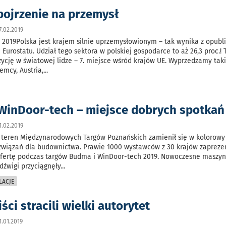
pojrzenie na przemysł
.02.2019
a 2019Polska jest krajem silnie uprzemysłowionym – tak wynika z opub
 Eurostatu. Udział tego sektora w polskiej gospodarce to aż 26,3 proc.! 
zycję w światowej lidze – 7. miejsce wśród krajów UE. Wyprzedzamy tak
emcy, Austria,
...
WinDoor-tech – miejsce dobrych spotkań
.02.2019
i teren Międzynarodowych Targów Poznańskich zamienił się w kolorowy 
związań dla budownictwa. Prawie 1000 wystawców z 30 krajów zaprez
ofertę podczas targów Budma i WinDoor-tech 2019. Nowoczesne maszyny
 dźwigi przyciągnęły
...
LACJE
ści stracili wielki autorytet
.01.2019