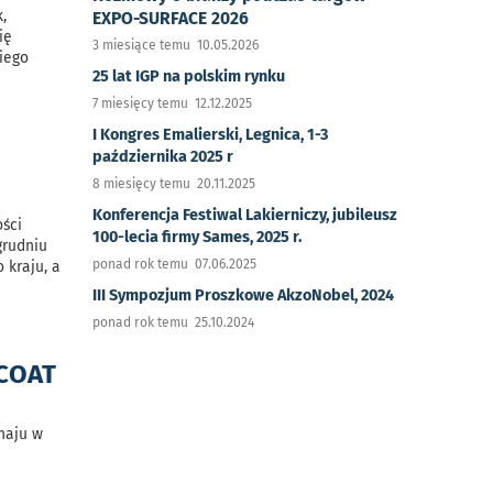
,
EXPO-SURFACE 2026
ię
3 miesiące temu 10.05.2026
iego
25 lat IGP na polskim rynku
7 miesięcy temu 12.12.2025
I Kongres Emalierski, Legnica, 1-3
października 2025 r
8 miesięcy temu 20.11.2025
Konferencja Festiwal Lakierniczy, jubileusz
ości
100-lecia firmy Sames, 2025 r.
grudniu
ponad rok temu 07.06.2025
 kraju, a
III Sympozjum Proszkowe AkzoNobel, 2024
ponad rok temu 25.10.2024
ACOAT
haju w