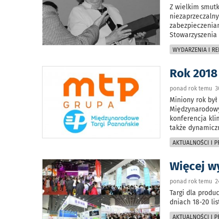
Z wielkim smutk
niezaprzeczalny
zabezpieczeniam
Stowarzyszenia 
WYDARZENIA I RE
Rok 2018
ponad rok temu 30
Miniony rok był
Międzynarodowyc
konferencja kli
także dynamiczn
AKTUALNOŚCI I 
Więcej w
ponad rok temu 24
Targi dla produ
dniach 18-20 li
AKTUALNOŚCI I 