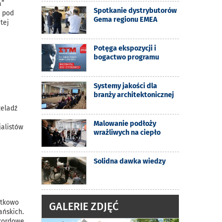
a”
Spotkanie dystrybutorów
e pod
Gema regionu EMEA
tej
Potęga ekspozycji i
bogactwo programu
Systemy jakości dla
branży architektonicznej
zeladź
Malowanie podłoży
jalistów
wrażliwych na ciepło
Solidna dawka wiedzy
ątkowo
GALERIE ZDJĘĆ
ańskich.
ekordowe