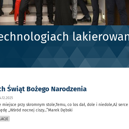
echnologiach lakierowan
h Świąt Bożego Narodzenia
4.12.2025
 miejsce przy skromnym stole,Temu, co los dał, dole i niedole,Aż serce
lędę „Wśród nocnej ciszy...”Marek Dębski
LACJE