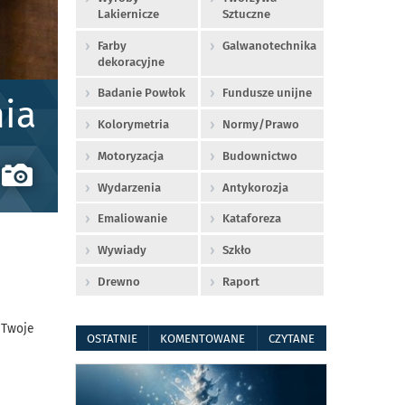
Lakiernicze
Sztuczne
Farby
Galwanotechnika
dekoracyjne
Badanie Powłok
Fundusze unijne
ia
Kolorymetria
Normy/Prawo
Motoryzacja
Budownictwo
Wydarzenia
Antykorozja
Emaliowanie
Kataforeza
Wywiady
Szkło
Drewno
Raport
 Twoje
OSTATNIE
KOMENTOWANE
CZYTANE