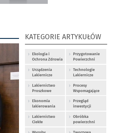
KATEGORIE ARTYKUŁÓW
Ekologia i
Przygotowanie
Ochrona Zdrowia
Powierzchni
Urządzenia
Technologie
Lakiernicze
Lakiernicze
Lakiernictwo
Procesy
Proszkowe
Wspomagające
Ekonomia
Przegląd
lakierowania
inwestycji
Lakiernictwo
Obróbka
Ciekłe
powierzchni
Wyroby
Tworzywa