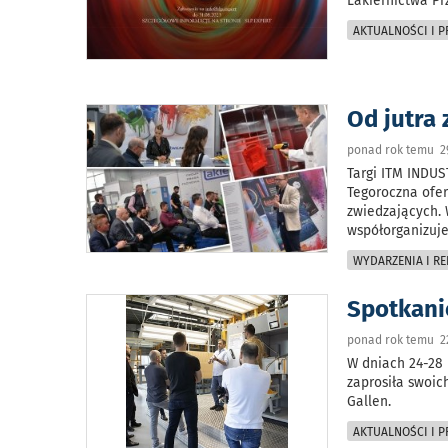
Lakiernictwa P
AKTUALNOŚCI I 
Od jutra
ponad rok temu 2
Targi ITM INDU
Tegoroczna ofe
zwiedzających. 
współorganizuje
WYDARZENIA I RE
Spotkani
ponad rok temu 2
W dniach 24-28
zaprosiła swoic
Gallen.
AKTUALNOŚCI I 