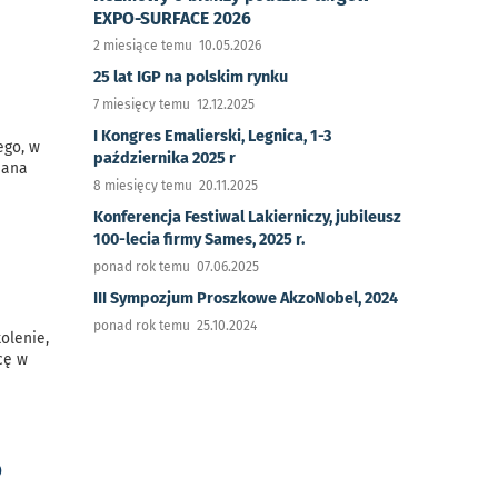
EXPO-SURFACE 2026
2 miesiące temu 10.05.2026
25 lat IGP na polskim rynku
7 miesięcy temu 12.12.2025
I Kongres Emalierski, Legnica, 1-3
ego, w
października 2025 r
iana
8 miesięcy temu 20.11.2025
Konferencja Festiwal Lakierniczy, jubileusz
100-lecia firmy Sames, 2025 r.
ponad rok temu 07.06.2025
III Sympozjum Proszkowe AkzoNobel, 2024
ponad rok temu 25.10.2024
kolenie,
cę w
o