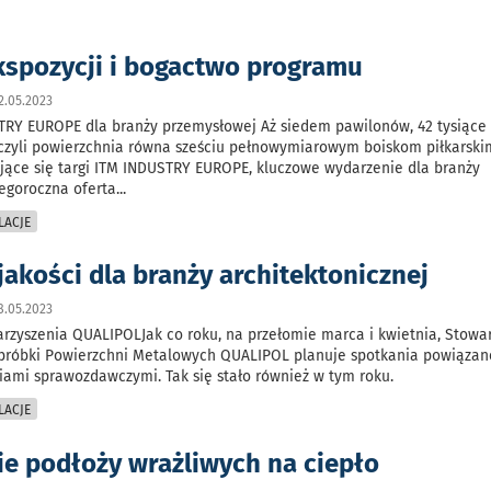
kspozycji i bogactwo programu
2.05.2023
STRY EUROPE dla branży przemysłowej Aż siedem pawilonów, 42 tysiąc
czyli powierzchnia równa sześciu pełnowymiarowym boiskom piłkarski
żające się targi ITM INDUSTRY EUROPE, kluczowe wydarzenie dla branży
egoroczna oferta
...
LACJE
akości dla branży architektonicznej
8.05.2023
rzyszenia QUALIPOLJak co roku, na przełomie marca i kwietnia, Stowa
óbki Powierzchni Metalowych QUALIPOL planuje spotkania powiązan
iami sprawozdawczymi. Tak się stało również w tym roku.
LACJE
e podłoży wrażliwych na ciepło