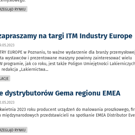
rzemysłowego.
PRZEGLĄD RYNKU
 zapraszamy na targi ITM Industry Europe
9.05.2023
STRY EUROPE w Poznaniu, to ważne wydarzenie dla branży przemysłowej
rta wystawców i prezentowane maszyny powinny zainteresować wielu
W programie, jak co roku, jest także Poligon Umiejętności Lakierniczych
 redakcja „Lakiernictwa
...
LACJE
e dystrybutorów Gema regionu EMEA
2.05.2023
 kwietnia 2023 roku producent urządzeń do malowania proszkowego, f
h międzynarodowych przedstawicieli na spotkanie EMEA Distributor Eve
PRZEGLĄD RYNKU