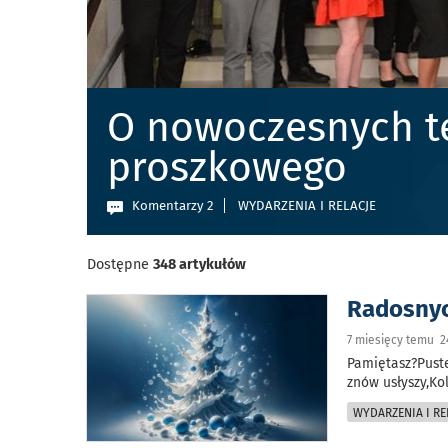
O nowoczesnych t
proszkowego
Komentarzy 2
WYDARZENIA I RELACJE
Dostępne
348 artykułów
Radosnyc
7 miesięcy temu 2
Pamiętasz?Puste
znów usłyszy,Ko
WYDARZENIA I RE