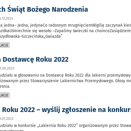
h Świąt Bożego Narodzenia
.12.2024
zda jedna– Jedna, jedynaCo radosnym mrugnięciemWigilię zaczynaA kie
iazdkaUśmiechnie się wesoło –Zapalimy świeczki na choinceZasiądziem
 Szydłowska–Szczecińska„Gwiazda”
LACJE
a Dostawcę Roku 2022
1.09.2023
udziału w głosowaniu na Dostawcę Roku 2022 dla lakierni przemysłowy
nizowanym przez Stowarzyszenie Lakiernictwa Przemysłowego. Głosy m
eśnia.
LACJE
 Roku 2022 – wyślij zgłoszenie na konkur
.07.2023
udziału w konkursie „Lakiernia Roku 2022” organizowanym przez Stowa