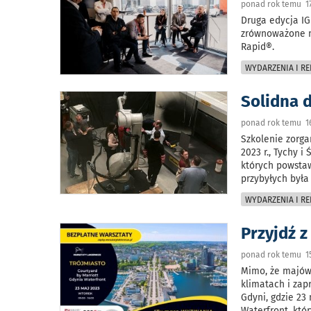
ponad rok temu 17
Druga edycja IG
zrównoważone n
Rapid®.
WYDARZENIA I RE
Solidna 
ponad rok temu 16
Szkolenie zorga
2023 r., Tychy 
których powsta
przybyłych była
WYDARZENIA I RE
Przyjdź 
ponad rok temu 15
Mimo, że majówk
klimatach i zap
Gdyni, gdzie 23
Waterfront, któ