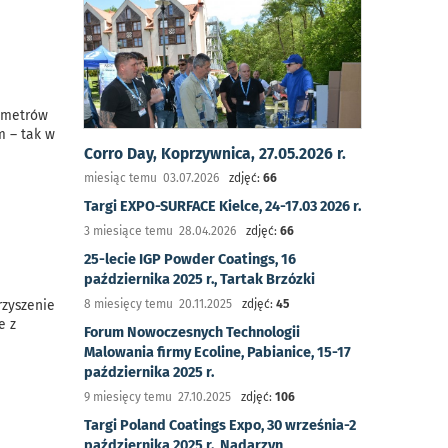
e metrów
m – tak w
Corro Day, Koprzywnica, 27.05.2026 r.
miesiąc temu 03.07.2026
zdjęć:
66
Targi EXPO-SURFACE Kielce, 24-17.03 2026 r.
3 miesiące temu 28.04.2026
zdjęć:
66
25-lecie IGP Powder Coatings, 16
października 2025 r., Tartak Brzózki
8 miesięcy temu 20.11.2025
zdjęć:
45
rzyszenie
e z
Forum Nowoczesnych Technologii
Malowania firmy Ecoline, Pabianice, 15-17
października 2025 r.
9 miesięcy temu 27.10.2025
zdjęć:
106
Targi Poland Coatings Expo, 30 września-2
października 2025 r., Nadarzyn