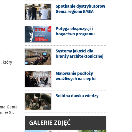
Spotkanie dystrybutorów
Gema regionu EMEA
Potęga ekspozycji i
bogactwo programu
Systemy jakości dla
.
branży architektonicznej
, który
Malowanie podłoży
wrażliwych na ciepło
Solidna dawka wiedzy
irma Gema
nt w St.
GALERIE ZDJĘĆ