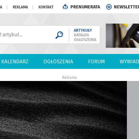
PRENUMERATA
NEWSLETTE
JA
REKLAMA
KONTAKT
ARTYKUŁY
KATALOG
OGŁOSZENIA
KALENDARZ
OGŁOSZENIA
FORUM
WYWIAD
Reklama