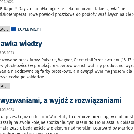
.05.2023
P-Rapid® Day za namiEkologiczne i ekonomiczne, takie są właśnie
iskotemperaturowe powłoki proszkowe do podłoży wrażliwych na ciep
LACJE
KOMENTARZY 1
dawka wiedzy
.05.2023
nizowane przez firmy: Pulverit, Wagner, ChemetallPrzez dwa dni (16−17
i Świętochłowice) w prelekcje ekspertów wsłuchiwali się producenci wyr
wania nieodzowne są farby proszkowe, a niewątpliwym magnesem dla
 wycieczka po zakładzie
...
LACJE
z wyzwaniami, a wyjdź z rozwiązaniami
.05.2023
a przeszła już do historii Warsztaty Lakiernicze pozostają w nadmorsk
raszają na swoje kolejne spotkanie, tym razem do Trójmiasta, a dokład
 maja 2023 r. będą gościć w pięknym nadmorskim Courtyard by Marriot
ry położony jest w samym sercu
...