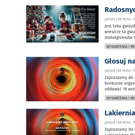
Radosnyc
ponad rok temu 24
Jest taka gwia
wreszcie ta gw
stołuAgnieszka
WYDARZENIA I RE
Głosuj n
ponad rok temu 0
Zapraszamy do 
konkursie orga
oddawać 16 wrz
WYDARZENIA I RE
Lakiernia
ponad rok temu 19
Zapraszamy do 