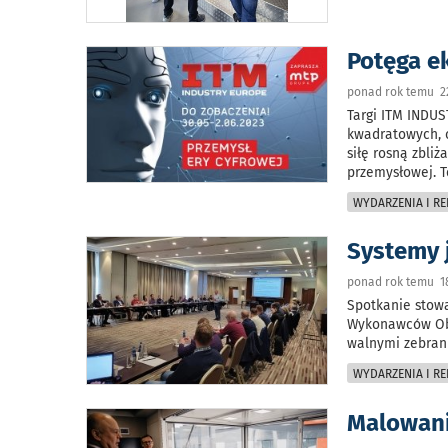
Potęga e
ponad rok temu 2
Targi ITM INDU
kwadratowych, 
siłę rosną zbli
przemysłowej. T
WYDARZENIA I RE
Systemy j
ponad rok temu 1
Spotkanie stowa
Wykonawców Obr
walnymi zebran
WYDARZENIA I RE
Malowani