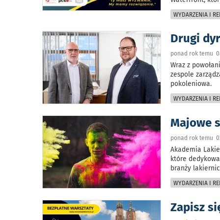
WYDARZENIA I RE
Drugi dy
ponad rok temu 0
Wraz z powołan
zespole zarząd
pokoleniowa.
WYDARZENIA I RE
Majowe s
ponad rok temu 0
Akademia Lakier
które dedykowan
branży lakiernic
WYDARZENIA I RE
Zapisz s