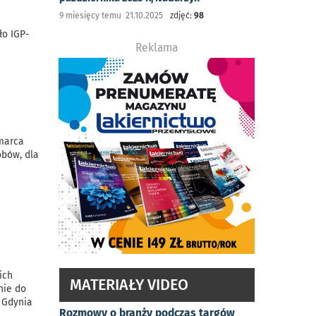
9 miesięcy temu 21.10.2025
zdjęć:
98
ło IGP-
Reklama
 marca
obów, dla
ich
MATERIAŁY VIDEO
nie do
t Gdynia
Rozmowy o branży podczas targów