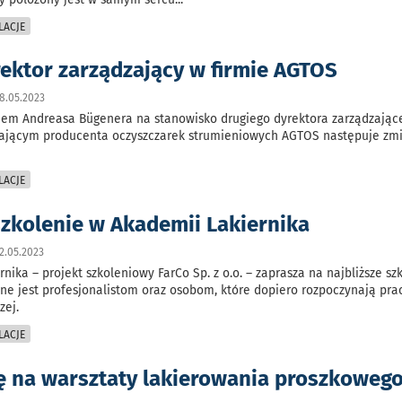
LACJE
rektor zarządzający w firmie AGTOS
8.05.2023
iem Andreasa Bügenera na stanowisko drugiego dyrektora zarządzając
zającym producenta oczyszczarek strumieniowych AGTOS następuje zm
LACJE
zkolenie w Akademii Lakiernika
2.05.2023
nika – projekt szkoleniowy FarCo Sp. z o.o. – zaprasza na najbliższe sz
e jest profesjonalistom oraz osobom, które dopiero rozpoczynają pra
zej.
LACJE
ię na warsztaty lakierowania proszkoweg