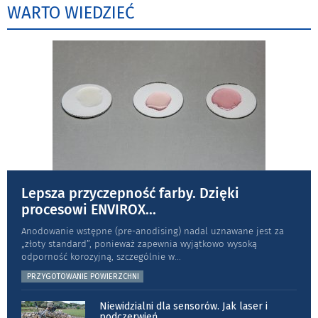
WARTO WIEDZIEĆ
Lepsza przyczepność farby. Dzięki
procesowi ENVIROX
...
Anodowanie wstępne (pre-anodising) nadal uznawane jest za
„złoty standard”, ponieważ zapewnia wyjątkowo wysoką
odporność koro­zyjną, szczególnie w
...
PRZYGOTOWANIE POWIERZCHNI
Niewidzialni dla sensorów. Jak laser i
podczerwień
...