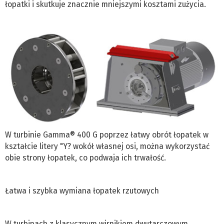
łopatki i skutkuje znacznie mniejszymi kosztami zużycia.
W turbinie Gamma® 400 G poprzez łatwy obrót łopatek w
kształcie litery "Y? wokół własnej osi, można wykorzystać
obie strony łopatek, co podwaja ich trwałość.
Łatwa i szybka wymiana łopatek rzutowych
W turbinach z klasycznym wirnikiem dwutarczowym