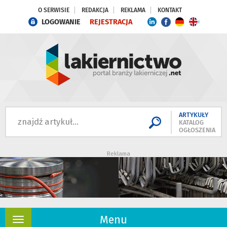
O SERWISIE
REDAKCJA
REKLAMA
KONTAKT
LOGOWANIE
REJESTRACJA
ARTYKUŁY
KATALOG
OGŁOSZENIA
Reklama
Menu
Rozwiń