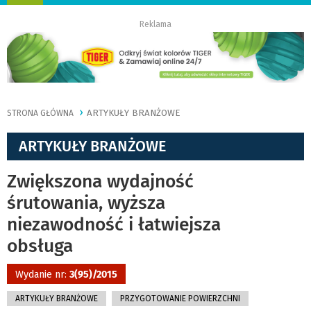
nawigację
Reklama
ARTYKUŁY BRANŻOWE
STRONA GŁÓWNA
ARTYKUŁY BRANŻOWE
Zwiększona wydajność
śrutowania, wyższa
niezawodność i łatwiejsza
obsługa
Wydanie nr:
3(95)/2015
ARTYKUŁY BRANŻOWE
PRZYGOTOWANIE POWIERZCHNI